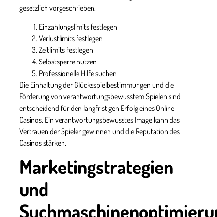
gesetzlich vorgeschrieben.
Einzahlungslimits festlegen
Verlustlimits festlegen
Zeitlimits festlegen
Selbstsperre nutzen
Professionelle Hilfe suchen
Die Einhaltung der Glücksspielbestimmungen und die
Förderung von verantwortungsbewusstem Spielen sind
entscheidend für den langfristigen Erfolg eines Online-
Casinos. Ein verantwortungsbewusstes Image kann das
Vertrauen der Spieler gewinnen und die Reputation des
Casinos stärken.
Marketingstrategien
und
Suchmaschinenoptimieru