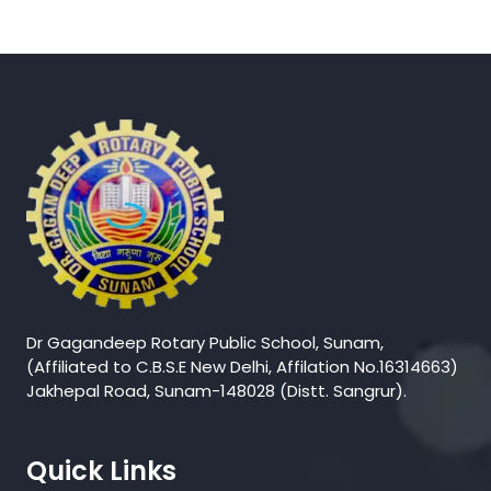
Dr Gagandeep Rotary Public School, Sunam,
(Affiliated to C.B.S.E New Delhi, Affilation No.16314663)
Jakhepal Road, Sunam-148028 (Distt. Sangrur).
Quick Links