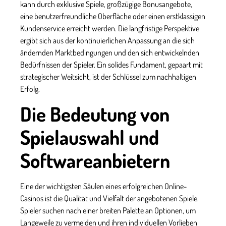
kann durch exklusive Spiele, großzügige Bonusangebote,
eine benutzerfreundliche Oberfläche oder einen erstklassigen
Kundenservice erreicht werden. Die langfristige Perspektive
ergibt sich aus der kontinuierlichen Anpassung an die sich
ändernden Marktbedingungen und den sich entwickelnden
Bedürfnissen der Spieler. Ein solides Fundament, gepaart mit
strategischer Weitsicht, ist der Schlüssel zum nachhaltigen
Erfolg.
Die Bedeutung von
Spielauswahl und
Softwareanbietern
Eine der wichtigsten Säulen eines erfolgreichen Online-
Casinos ist die Qualität und Vielfalt der angebotenen Spiele.
Spieler suchen nach einer breiten Palette an Optionen, um
Langeweile zu vermeiden und ihren individuellen Vorlieben