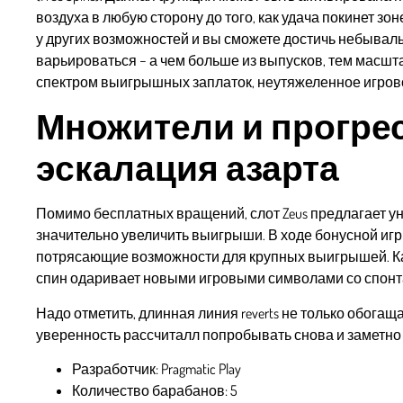
воздуха в любую сторону до того, как удача покинет зо
у других возможностей и вы сможете достичь небывалы
варьироваться − а чем больше из выпусков, тем масшта
спектром выигрышных заплаток, неутяжеленное игровое
Множители и прогре
эскалация азарта
Помимо бесплатных вращений, слот Zeus предлагает у
значительно увеличить выигрыши. В ходе бонусной игры
потрясающие возможности для крупных выигрышей. К
спин одаривает новыми игровыми символами со спон
Надо отметить, длинная линия reverts не только обогащ
уверенность рассчиталл попробывать снова и заметно
Разработчик: Pragmatic Play
Количество барабанов: 5