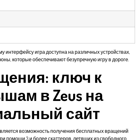
 интерфейсу игра доступна на различных устройствах,
оны, которые обеспечивают безупречную игру в дороге.
ения: ключ к
шам в Zeus на
циальный сайт
 является возможность получения бесплатных вращений
при помощи 3 и более скаттеров, летящих из свободного