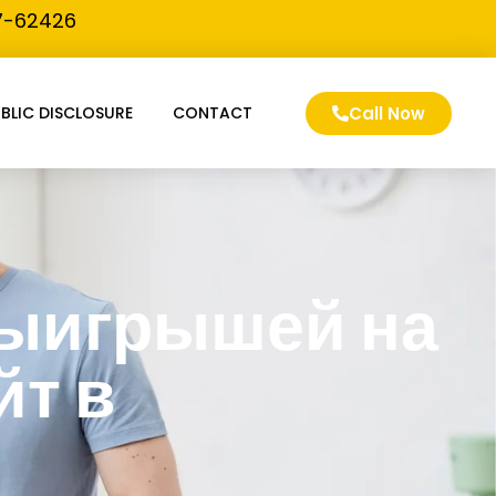
57-62426
Call Now
BLIC DISCLOSURE
CONTACT
выигрышей на
йт в