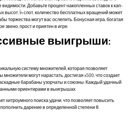
не видимости. Добавьте процент накопленных ставок к кап-
х высот. În слот, количество бесплатных вращений может
бы торжества могут вас ослепить. Бонусная игра, богатая
 звено, прост и приятен в игре.
ссивные выигрыши:
никальную систему множителей, которая позволяет
 множители могут нарастать, достигая x500, что создает
аскадные барабаны узорчаты и союзны: Каждый удачный
танными ориентирами в выигрышах.
ает хитроумного поиска удачи, что позволяет повысить
 пополнить дарение в определенной степени θ.