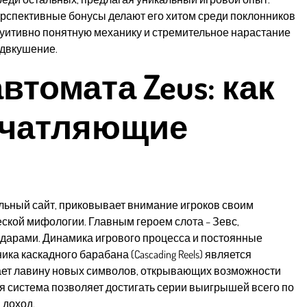
спективные бонусы делают его хитом среди поклонников
нтуитивно понятную механику и стремительное нарастание
двкушение.
втомата Zeus: как
ечатляющие
иальный сайт, приковывает внимание игроков своим
кой мифологии. Главным героем слота – Зевс,
 дарами. Динамика игрового процесса и постоянные
 каскадного барабана (Cascading Reels) является
ает лавину новых символов, открывающих возможности
я система позволяет достигать серии выигрышей всего по
 доход.