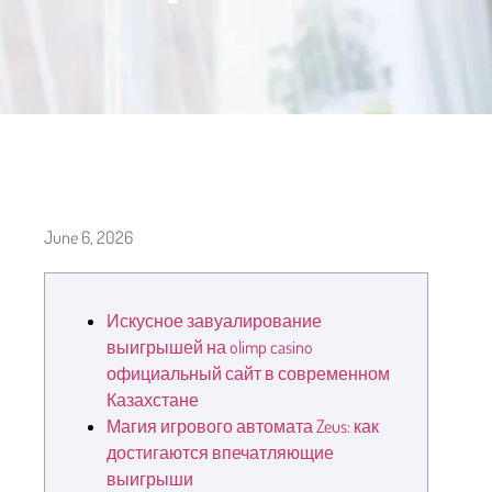
June 6, 2026
Искусное завуалирование
выигрышей на olimp casino
официальный сайт в современном
Казахстане
Магия игрового автомата Zeus: как
достигаются впечатляющие
выигрыши