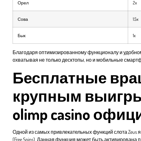
Орел
2x
Сова
1.5x
Бык
1x
Благодаря оптимизированному функционалу и удобному
охватывая не только десктопы, но и мобильные смартф
Бесплатные вращ
крупным выигры
olimp casino офи
Одной из самых привлекательных функций слота Zeus
(Free Spins). Данная функция может быть активирована 