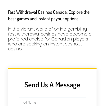
Fast Withdrawal Casinos Canada: Explore the
best games and instant payout options
In the vibrant world of online gambling,
fast withdrawal casinos have become a
preferred choice for Canadian players
who are seeking an instant cashout
casino
Send Us A Message