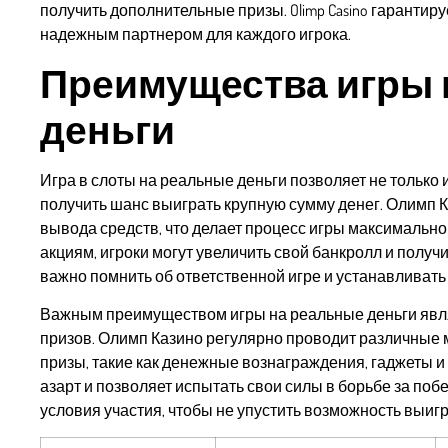
получить дополнительные призы. Olimp Casino гарантиру
надежным партнером для каждого игрока.
Преимущества игры 
деньги
Игра в слоты на реальные деньги позволяет не только 
получить шанс выиграть крупную сумму денег. Олимп 
вывода средств, что делает процесс игры максимальн
акциям, игроки могут увеличить свой банкролл и пол
важно помнить об ответственной игре и устанавливать
Важным преимуществом игры на реальные деньги явля
призов. Олимп Казино регулярно проводит различные м
призы, такие как денежные вознаграждения, гаджеты и
азарт и позволяет испытать свои силы в борьбе за поб
условия участия, чтобы не упустить возможность выигр