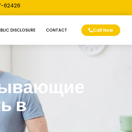
57-62426
Call Now
BLIC DISCLOSURE
CONTACT
атывающие
ь в