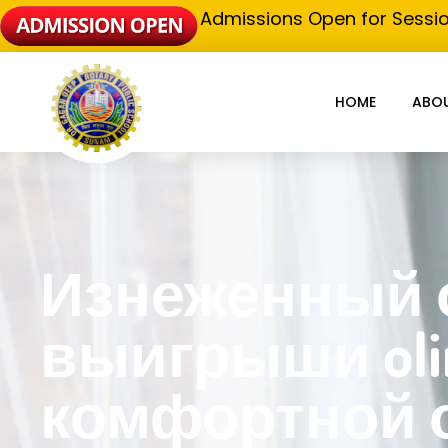
Admissions Open for Sessio
HOME
ABO
Изнеженный 
выигрыши olim
комфортной 