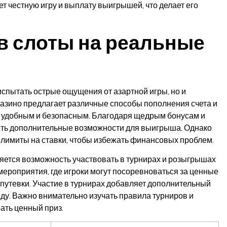
ет честную игру и выплату выигрышей, что делает его
в слоты на реальные
испытать острые ощущения от азартной игры, но и
Казино предлагает различные способы пополнения счета и
о удобным и безопасным. Благодаря щедрым бонусам и
учить дополнительные возможности для выигрыша. Однако
 лимиты на ставки, чтобы избежать финансовых проблем.
ется возможность участвовать в турнирах и розыгрышах
ероприятия, где игроки могут посоревноваться за ценные
 путевки. Участие в турнирах добавляет дополнительный
еду. Важно внимательно изучать правила турниров и
ать ценный приз.