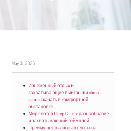
May 31, 2026
Изнеженный отдых и
захватывающие выигрыши olimp
casino скачать в комфортной
обстановке
Мир слотов Olimp Casino: разнообразие
и захватывающий геймплей
Преимущества игры в слоты на