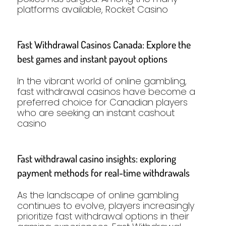
platforms available, Rocket Casino
Fast Withdrawal Casinos Canada: Explore the
best games and instant payout options
In the vibrant world of online gambling,
fast withdrawal casinos have become a
preferred choice for Canadian players
who are seeking an instant cashout
casino
Fast withdrawal casino insights: exploring
payment methods for real-time withdrawals
As the landscape of online gambling
continues to evolve, players increasingly
prioritize fast withdrawal options in their