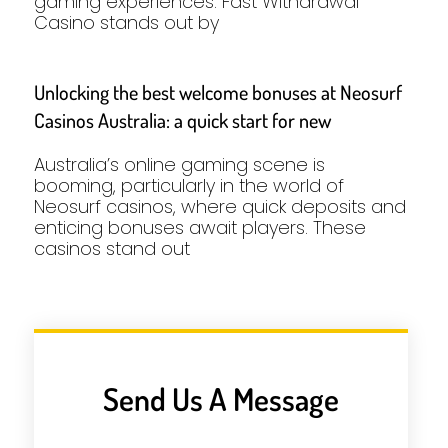
gaming experiences. Fast Withdrawal
Casino stands out by
Unlocking the best welcome bonuses at Neosurf
Casinos Australia: a quick start for new
Australia’s online gaming scene is
booming, particularly in the world of
Neosurf casinos, where quick deposits and
enticing bonuses await players. These
casinos stand out
Send Us A Message