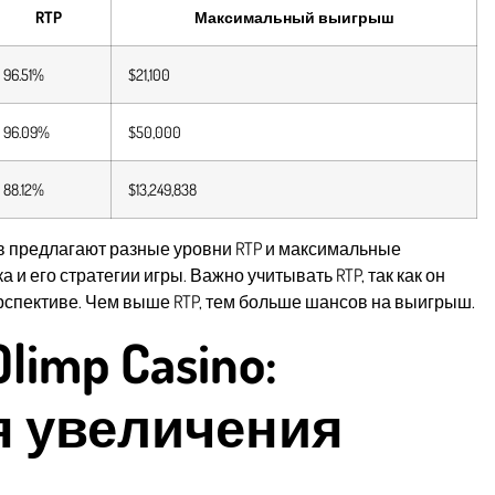
RTP
Максимальный выигрыш
96.51%
$21,100
96.09%
$50,000
88.12%
$13,249,838
ов предлагают разные уровни RTP и максимальные
и его стратегии игры. Важно учитывать RTP, так как он
спективе. Чем выше RTP, тем больше шансов на выигрыш.
imp Casino:
я увеличения