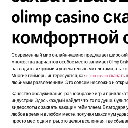
olimp casino с
комфортной 
Современный мир онлайн-казино предлагает широкий 
множества вариантов особое место занимает Olimp Ca
насладиться яркими и увлекательными слотами, а так
Многие геймеры интересуются, как
olimp casino скачать
н
любимым развлечениям. Это совсем несложно и откры
Качество обслуживания, разнообразие игр и привлекат
индустрии. Здесь каждый найдет что-то по душе, будь
видеослоты с захватывающим геймплеем. Благодаря у
любое время и в любом месте, получая максимум удоволь
просто место для игры, это целая вселенная, где сбы