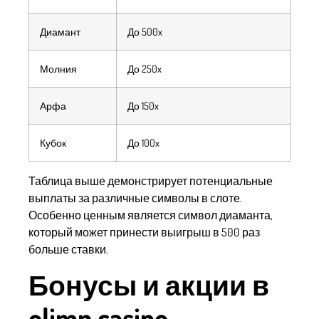
Диамант
До 500x
Молния
До 250x
Арфа
До 150x
Кубок
До 100x
Таблица выше демонстрирует потенциальные
выплаты за различные символы в слоте.
Особенно ценным является символ диаманта,
который может принести выигрыш в 500 раз
больше ставки.
Бонусы и акции в
olimp casino