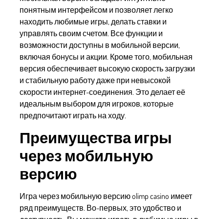
понятным интерфейсом и позволяет легко
находить любимые игры, делать ставки и
управлять своим счетом. Все функции и
возможности доступны в мобильной версии,
включая бонусы и акции. Кроме того, мобильная
версия обеспечивает высокую скорость загрузки
и стабильную работу даже при невысокой
скорости интернет-соединения. Это делает её
идеальным выбором для игроков, которые
предпочитают играть на ходу.
Преимущества игры
через мобильную
версию
Игра через мобильную версию olimp casino имеет
ряд преимуществ. Во-первых, это удобство и