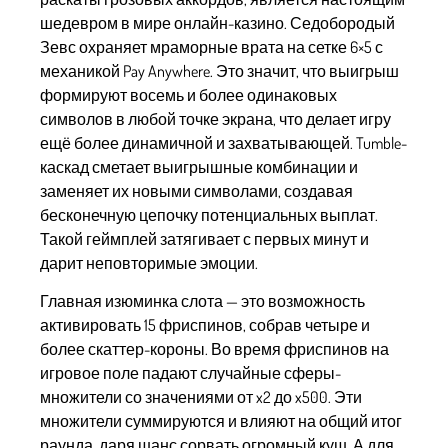
шедевром в мире онлайн-казино. Седобородый
Зевс охраняет мраморные врата на сетке 6×5 с
механикой Pay Anywhere. Это значит, что выигрыш
формируют восемь и более одинаковых
символов в любой точке экрана, что делает игру
ещё более динамичной и захватывающей. Tumble-
каскад сметает выигрышные комбинации и
заменяет их новыми символами, создавая
бесконечную цепочку потенциальных выплат.
Такой геймплей затягивает с первых минут и
дарит неповторимые эмоции.
Главная изюминка слота — это возможность
активировать 15 фриспинов, собрав четыре и
более скаттер-короны. Во время фриспинов на
игровое поле падают случайные сферы-
множители со значениями от x2 до x500. Эти
множители суммируются и влияют на общий итог
раунда, даря шанс сорвать огромный куш. А для