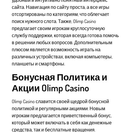
сайта. Навигация по сайту проста, а все игры
отсортированы по категориям, что облегчает
поиск нужного слота. Также, Olimp Casino
предлагает своим игрокам круглосуточную
службу поддержки, которая всегда готова помочь
в решении любых вопросов. Дополнительным
плюсом является возможность играть на
различных устройствах, включая компьютеры,
планшеты и смартфоны.
Бонусная Политика и
Акции Olimp Casino
Olimp Casino славится своей щедрой бонусной
политикой и регулярными акциями. Новым
игрокам предлагается приветственный бонус,
который может включать в себя как денежные
средства, так и бесплатные вращения.