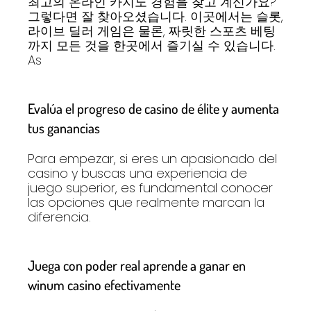
최고의 온라인 카지노 경험을 찾고 계신가요?
그렇다면 잘 찾아오셨습니다. 이곳에서는 슬롯,
라이브 딜러 게임은 물론, 짜릿한 스포츠 베팅
까지 모든 것을 한곳에서 즐기실 수 있습니다.
As
Evalúa el progreso de casino de élite y aumenta
tus ganancias
Para empezar, si eres un apasionado del
casino y buscas una experiencia de
juego superior, es fundamental conocer
las opciones que realmente marcan la
diferencia.
Juega con poder real aprende a ganar en
winum casino efectivamente