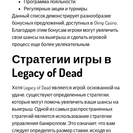
Программа лояльности.
Регулярные акции и турниры.
Данный список демонстрирует разнообразие
бонусных предложений, доступных в Olimp Casino.
Благодаря этим бонусам игроки могут увеличить
свои шансы на выигрыш и сделать игровой
процесс еще более увлекательным.
Стратегии игры в
Legacy of Dead
Хотя Legacy of Dead является игрой, основанной на
удаче, существуют определенные стратегии,
которые могут помочь увеличить ваши шансы на
выигрыш. Одной из самых распространенных
стратегий является использование стратегии
управления банкроллом. Это означает, что вам
следует определять размер ставки, исходя из