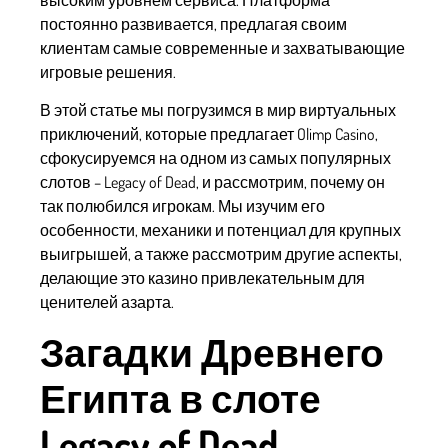
постоянно развивается, предлагая своим
клиентам самые современные и захватывающие
игровые решения.
В этой статье мы погрузимся в мир виртуальных
приключений, которые предлагает Olimp Casino,
сфокусируемся на одном из самых популярных
слотов – Legacy of Dead, и рассмотрим, почему он
так полюбился игрокам. Мы изучим его
особенности, механики и потенциал для крупных
выигрышей, а также рассмотрим другие аспекты,
делающие это казино привлекательным для
ценителей азарта.
Загадки Древнего
Египта в слоте
Legacy of Dead