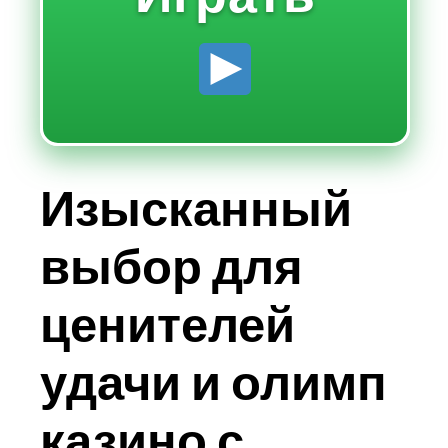
Изысканный
выбор для
ценителей
удачи и олимп
казино с