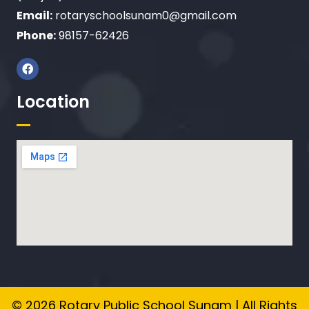
Email:
rotaryschoolsunam0@gmail.com
Phone:
98157-62426
Location
© 2026 Rotary Public School Sunam | All Rights