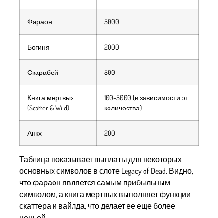
Фараон
5000
Богиня
2000
Скарабей
500
Книга мертвых
100-5000 (в зависимости от
(Scatter & Wild)
количества)
Анкх
200
Таблица показывает выплаты для некоторых
основных символов в слоте Legacy of Dead. Видно,
что фараон является самым прибыльным
символом, а книга мертвых выполняет функции
скаттера и вайлда, что делает ее еще более
ценной.