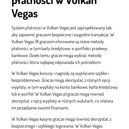
Vegas
System płatności w Vulkan Vegas jest zaprojektowany tak,
aby zapewnić graczom bezpieczne i wygodne transakcje. W
Vulkan Vegas 91 graczom oferowane są różne metody
płatności, w tym karty kredytowe, e-portfele i przelewy
bankowe. Dzięki temu, gracze mogą wybrać metodę
płatności, która najlepiej odpowiada ich potrzebom.
W Vulkan Vegas bonusy i nagrody są wypłacane szybko i
bezproblemowo. Gracze mogą skorzystać z różnych opcji
wypłaty, w tym wypłaty na konto bankowe, kartę kredytową
lub e-portfel. W Vulkan Vegas pl gracze mogą również
skorzystać z opcji wypłaty w różnych walutach, co ułatwia
im zarządzanie swoimi finansami.
W Vulkan Vegas kasyno gracze mogą również skorzystać z
bezpiecznego i szybkiego logowania. W Vulkan Vegas