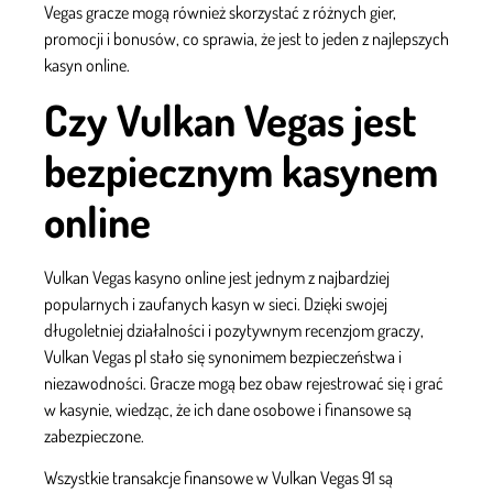
Vegas gracze mogą również skorzystać z różnych gier,
promocji i bonusów, co sprawia, że jest to jeden z najlepszych
kasyn online.
Czy Vulkan Vegas jest
bezpiecznym kasynem
online
Vulkan Vegas kasyno online jest jednym z najbardziej
popularnych i zaufanych kasyn w sieci. Dzięki swojej
długoletniej działalności i pozytywnym recenzjom graczy,
Vulkan Vegas pl stało się synonimem bezpieczeństwa i
niezawodności. Gracze mogą bez obaw rejestrować się i grać
w kasynie, wiedząc, że ich dane osobowe i finansowe są
zabezpieczone.
Wszystkie transakcje finansowe w Vulkan Vegas 91 są