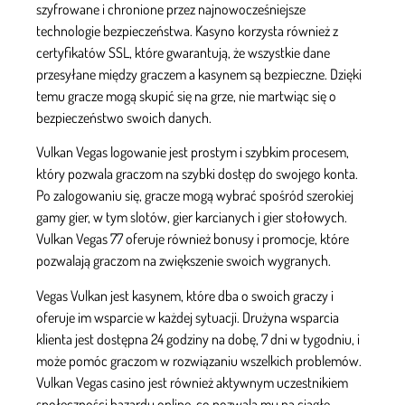
szyfrowane i chronione przez najnowocześniejsze
technologie bezpieczeństwa. Kasyno korzysta również z
certyfikatów SSL, które gwarantują, że wszystkie dane
przesyłane między graczem a kasynem są bezpieczne. Dzięki
temu gracze mogą skupić się na grze, nie martwiąc się o
bezpieczeństwo swoich danych.
Vulkan Vegas logowanie jest prostym i szybkim procesem,
który pozwala graczom na szybki dostęp do swojego konta.
Po zalogowaniu się, gracze mogą wybrać spośród szerokiej
gamy gier, w tym slotów, gier karcianych i gier stołowych.
Vulkan Vegas 77 oferuje również bonusy i promocje, które
pozwalają graczom na zwiększenie swoich wygranych.
Vegas Vulkan jest kasynem, które dba o swoich graczy i
oferuje im wsparcie w każdej sytuacji. Drużyna wsparcia
klienta jest dostępna 24 godziny na dobę, 7 dni w tygodniu, i
może pomóc graczom w rozwiązaniu wszelkich problemów.
Vulkan Vegas casino jest również aktywnym uczestnikiem
społeczności hazardu online, co pozwala mu na ciągłe