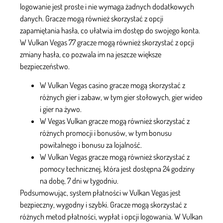
logowanie jest proste i nie wymaga żadnych dodatkowych
danych. Gracze mogą również skorzystać z opcji
zapamiętania hasła, co ułatwia im dostęp do swojego konta.
W Vulkan Vegas 77 gracze mogą również skorzystać z opcji
zmiany hasła, co pozwala im na jeszcze większe
bezpieczeństwo.
W Vulkan Vegas casino gracze mogą skorzystać z
różnych gier i zabaw, w tym gier stołowych, gier wideo
i gier na żywo.
W Vegas Vulkan gracze mogą również skorzystać z
różnych promocji i bonusów, w tym bonusu
powitalnego i bonusu za lojalność.
W Vulkan Vegas gracze mogą również skorzystać z
pomocy technicznej, która jest dostępna 24 godziny
na dobę, 7 dni w tygodniu.
Podsumowując, system płatności w Vulkan Vegas jest
bezpieczny, wygodny i szybki. Gracze mogą skorzystać z
różnych metod płatności, wypłat i opcji logowania. W Vulkan