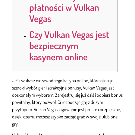
płatności w Vulkan
Vegas
Czy Vulkan Vegas jest
bezpiecznym
kasynem online
Jeśli szukasz niezawodnego kasyna online, które oferuje
szeroki wybór gier i atrakcyjne bonusy, Vulkan Vegas jest
doskonałym wyborem. Zarejestruj się już dziś i odbierz bonus
powitalny, który pozwoli Ci rozpocząć grę z dużym
przytupem. Vulkan Vegas logowanie jest proste i bezpieczne,
dzięki czemu możesz szybko zacząć grać w swoje ulubione
gry.