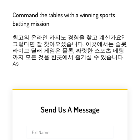
Command the tables with a winning sports
betting mission
최고의 온라인 카지노 경험을 찾고 계신가요?
그렇다면 잘 찾아오셨습니다. 이곳에서는 슬롯,
라이브 딜러 게임은 물론, 짜릿한 스포츠 베팅
까지 모든 것을 한곳에서 즐기실 수 있습니다.
As
Send Us A Message