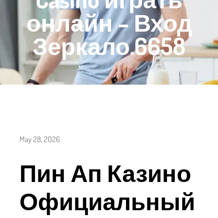
онлайн – Вход
Зеркало.6658
May 28, 2026
Пин Ап Казино
Официальный