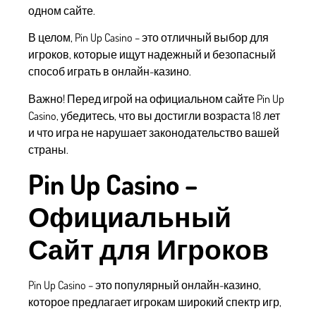
одном сайте.
В целом, Pin Up Casino – это отличный выбор для
игроков, которые ищут надежный и безопасный
способ играть в онлайн-казино.
Важно! Перед игрой на официальном сайте Pin Up
Casino, убедитесь, что вы достигли возраста 18 лет
и что игра не нарушает законодательство вашей
страны.
Pin Up Casino –
Официальный
Сайт для Игроков
Pin Up Casino – это популярный онлайн-казино,
которое предлагает игрокам широкий спектр игр,