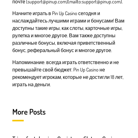
почте [support@pinup.com](mailto:support@pinup.com).
Начните играть в Pin Up Casino сегодня и
наслаждайтесь лучшими играми и бонусами! Вам
доступны такие игры, как слоты, карточные игры,
рулетка и многое другое. Вам также доступны
различные бонусы, включая приветственный
бонус, реферальный бонус и многое другое.
Напоминание: всегда играть ответственно и не
превышайте свой бюджет. Pin Up Casino не
рекомендует игрокам, которые не достигли 18 лет,
играть на деньги.
More Posts