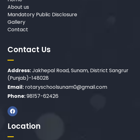
About us
Mandatory Public Disclosure
Gallery
Contact
Contact Us
Address:
Jakhepal Road, Sunam, District Sangrur
(Punjab)-148028
Email:
rotaryschoolsunam0@gmail.com
Phone:
98157-62426
Location