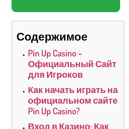
Содержимое
Pin Up Casino –
Официальный Сайт
для Игроков
Как начать играть на
официальном сайте
Pin Up Casino?
Вход в Казино: Как