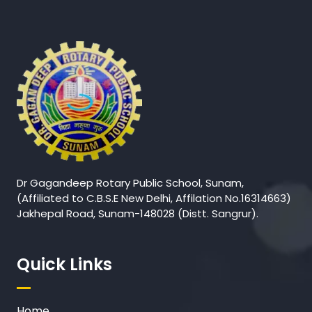
Dr Gagandeep Rotary Public School, Sunam,
(Affiliated to C.B.S.E New Delhi, Affilation No.16314663)
Jakhepal Road, Sunam-148028 (Distt. Sangrur).
Quick Links
Home