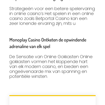
Strategieën voor een betere spelervaring
in online casino’s Het spelen in een online
casino zoals Betportal Casino kan een
zeer lonende ervaring zijn, mits u
Monoplay Casino Ontketen de opwindende
adrenaline van elk spel
De Sensatie van Online Gokkasten Online
gokkasten vormen het kloppende hart
van elk modern casino, en bieden een
ongeëvenaarde mix van spanning en
potentiële winsten.