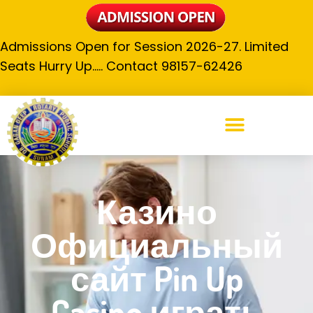
Admissions Open for Session 2026-27. Limited
Seats Hurry Up….. Contact 98157-62426
Казино
Официальный
сайт Pin Up
Casino играть