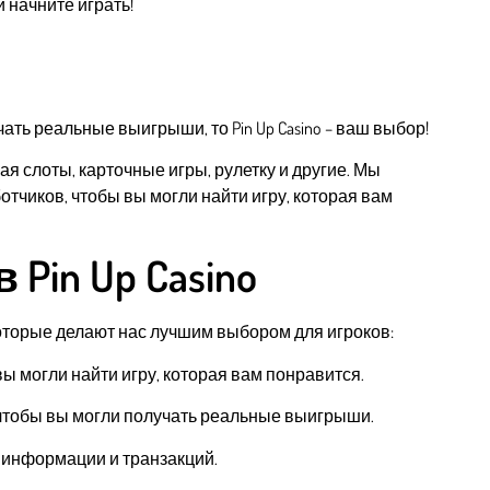
и начните играть!
ать реальные выигрыши, то Pin Up Casino – ваш выбор!
ючая слоты, карточные игры, рулетку и другие. Мы
тчиков, чтобы вы могли найти игру, которая вам
Pin Up Casino
оторые делают нас лучшим выбором для игроков:
 вы могли найти игру, которая вам понравится.
 чтобы вы могли получать реальные выигрыши.
 информации и транзакций.