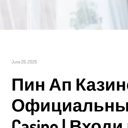
June 26, 2026
Пин Ап Казин
Официальный 
Casino | Входи