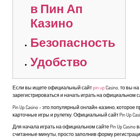
в Пин Ап
Казино
Безопасность
Удобство
Если вы ищете официальный сайт
pin up
Casino, то вы н
зарегистрироваться и начать играть на официальном сайт
Pin Up Casino – это популярный онлайн-казино, которое
карточные игры и рулетку. Официальный сайт Pin Up Cas
Для начала играть на официальном сайте Pin Up Casino
считанные минуты, просто заполнив форму регистраци