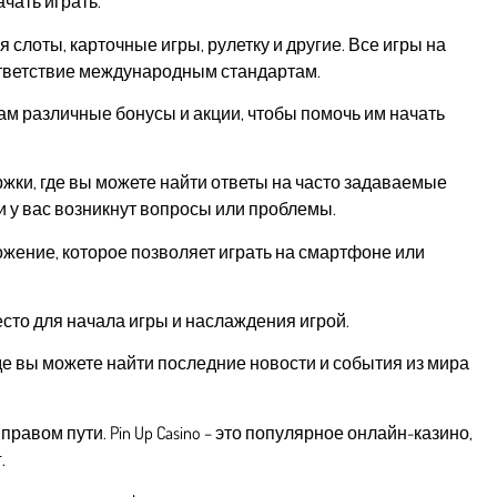
ачать играть.
ая слоты, карточные игры, рулетку и другие. Все игры на
оответствие международным стандартам.
кам различные бонусы и акции, чтобы помочь им начать
держки, где вы можете найти ответы на часто задаваемые
и у вас возникнут вопросы или проблемы.
ложение, которое позволяет играть на смартфоне или
место для начала игры и наслаждения игрой.
, где вы можете найти последние новости и события из мира
правом пути. Pin Up Casino – это популярное онлайн-казино,
.