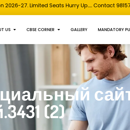
n 2026-27. Limited Seats Hurry Up….. Contact 981
UT US
CBSE CORNER
GALLERY
MANDATORY PU
иальный сайт P
3431 (2)