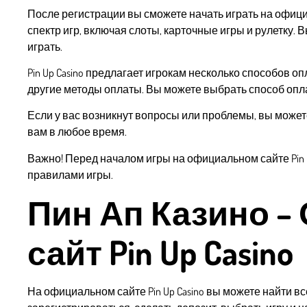
После регистрации вы сможете начать играть на официа
спектр игр, включая слоты, карточные игры и рулетку. 
играть.
Pin Up Casino предлагает игрокам несколько способов о
другие методы оплаты. Вы можете выбрать способ опла
Если у вас возникнут вопросы или проблемы, вы можете 
вам в любое время.
Важно! Перед началом игры на официальном сайте Pin U
правилами игры.
Пин Ап Казино 
сайт Pin Up Casino
На официальном сайте Pin Up Casino вы можете найти вс