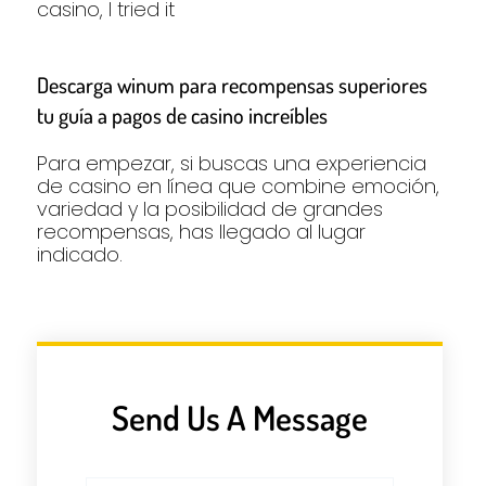
casino, I tried it
Descarga winum para recompensas superiores
tu guía a pagos de casino increíbles
Para empezar, si buscas una experiencia
de casino en línea que combine emoción,
variedad y la posibilidad de grandes
recompensas, has llegado al lugar
indicado.
Send Us A Message