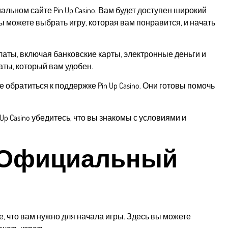
льном сайте Pin Up Casino. Вам будет доступен широкий
Вы можете выбрать игру, которая вам понравится, и начать
платы, включая банковские карты, электронные деньги и
ты, который вам удобен.
обратиться к поддержке Pin Up Casino. Они готовы помочь
p Casino убедитесь, что вы знакомы с условиями и
– Официальный
е, что вам нужно для начала игры. Здесь вы можете