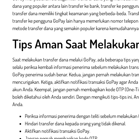
dana yang populer antara lain transfer ke bank, transfer ke pengg
transfer dana memiliki tingkat keamanan yang berbeda-beda. Tran
transfer ke pengguna GoPay lain hanya memerlukan nomor telep
metode transfer dana yang semakin populer karena kemudahannya 
Tips Aman Saat Melakukan
Saat melakukan transfer dana melalui GoPay, ada beberapa tips ya
selalu periksa kembali informasi penerima sebelum melakukan tran
GoPay penerima sudah benar. Kedua, jangan pernah melakukan trans
mencurigakan. Ketiga, aktifkan notifikasi transaksi GoPay agar Anda 
akun Anda. Keempat, jangan pernah membagikan kode OTP (One-Tim
boleh diketahui oleh Anda sendiri. Dengan mengikuti tips-tips ini
Anda.
Periksa informasi penerima dengan teliti sebelum melakukan t
Hindari transfer dana kepada orang yang tidak dikenal.
Aktifkan notifikasi transaksi GoPay.
Jangan pernah membagikan kode OTP.