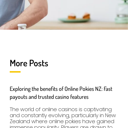
More Posts
Exploring the benefits of Online Pokies NZ: Fast
payouts and trusted casino features
The world of online casinos is captivating
and constantly evolving, particularly in New
Zealand where online pokies have gained
immense popularity. Players are drawn to