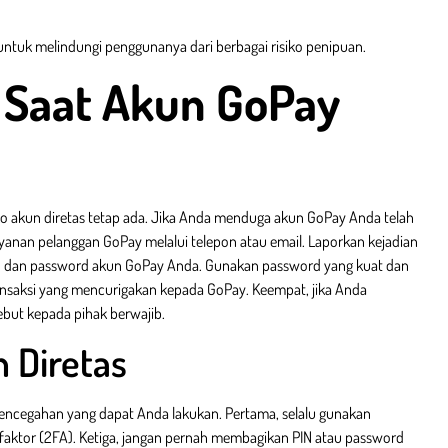
ntuk melindungi penggunanya dari berbagai risiko penipuan.
Saat Akun GoPay
o akun diretas tetap ada. Jika Anda menduga akun GoPay Anda telah
layanan pelanggan GoPay melalui telepon atau email. Laporkan kejadian
 PIN dan password akun GoPay Anda. Gunakan password yang kuat dan
 transaksi yang mencurigakan kepada GoPay. Keempat, jika Anda
ebut kepada pihak berwajib.
 Diretas
encegahan yang dapat Anda lakukan. Pertama, selalu gunakan
ua faktor (2FA). Ketiga, jangan pernah membagikan PIN atau password