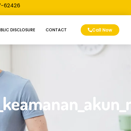
57-62426
Call Now
BLIC DISCLOSURE
CONTACT
_keamanan_akun_m