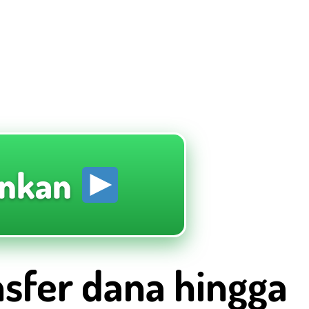
nkan
sfer dana hingga