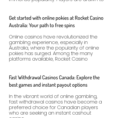
Get started with online pokies at Rocket Casino
Australia: Your path to free spins
Online casinos have revolutionized the
gambling experience, especially in
Australia, where the popularity of online
pokies has surged. Among the many
platforms available, Rocket Casino
Fast Withdrawal Casinos Canada: Explore the
best games and instant payout options
In the vibrant world of online gambling,
fast withdrawal casinos have become a
preferred choice for Canadian players
who are seeking an instant cashout