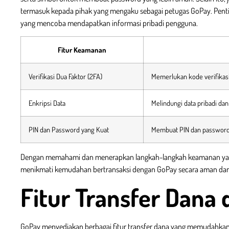
termasuk kepada pihak yang mengaku sebagai petugas GoPay. Pentin
yang mencoba mendapatkan informasi pribadi pengguna.
Fitur Keamanan
Verifikasi Dua Faktor (2FA)
Memerlukan kode verifikasi 
Enkripsi Data
Melindungi data pribadi dan 
PIN dan Password yang Kuat
Membuat PIN dan password y
Dengan memahami dan menerapkan langkah-langkah keamanan yang
menikmati kemudahan bertransaksi dengan GoPay secara aman da
Fitur Transfer Dan
GoPay menyediakan berbagai fitur transfer dana yang memudahkan