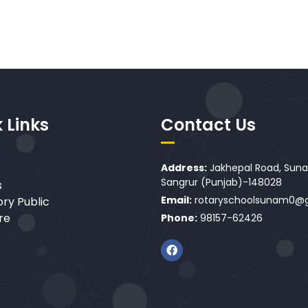
 Links
Contact Us
Address:
Jakhepal Road, Sunam
Sangrur (Punjab)-148028
s
Email:
rotaryschoolsunam0@
ry Public
re
Phone:
98157-62426