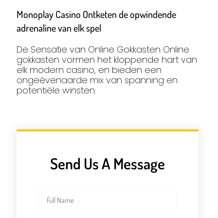
Monoplay Casino Ontketen de opwindende
adrenaline van elk spel
De Sensatie van Online Gokkasten Online
gokkasten vormen het kloppende hart van
elk modern casino, en bieden een
ongeëvenaarde mix van spanning en
potentiële winsten.
Send Us A Message