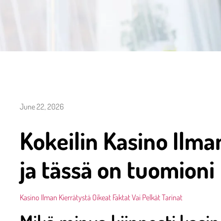
June 22, 2026
Kokeilin Kasino Ilma
ja tässä on tuomioni
Kasino Ilman Kierrätystä Oikeat Faktat Vai Pelkät Tarinat