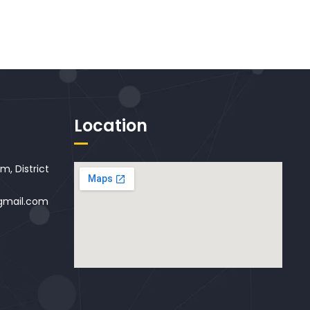
Location
, District
gmail.com