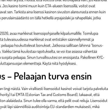
ä. Jos kasino toimii muun kuin ETA-alueen lisenssillä, voitot ovat
at sen. Tarkista aina lisenssi kasinon sivuston alareunasta ennen kuin
eruslainsäädäntö on tällä hetkellä arpajaislaki ja rahapelilaki, jotka
, avaa markkinat lisenssipohjaiselle kilpailumallille. Toimilupia
ttä tulevaisuudessa markkinat ovat entistäkin säännellymmät ja
 pelaajaa houkuttelevat bonukset. Jatkossa sallitaan lähinnä “bonus-
 Vaikka tämä kuulostaa rajoitukselta, se voi itse asiassa vähentää
 suojata pelaajaa. Sinun turvallisuutesi on ensisijaista. Pakollinen KYC-
luttajansuojan elementtejä. Käytä niitä hyödyksesi.
us – Pelaajan turva ensin
tingi näistä. Vain virallisesti lisensoidut kasinot voivat tarjota palveluita
uthority) tai EMTA (Estonian Tax and Customs Board), takaavat, että
on alalaidasta. Sinun tulee olla varma, että pelit ovat reiluja. Lisensoidut
äyvät läpi säännöllisiä auditointeja EU-standardien mukaisesti, mikä