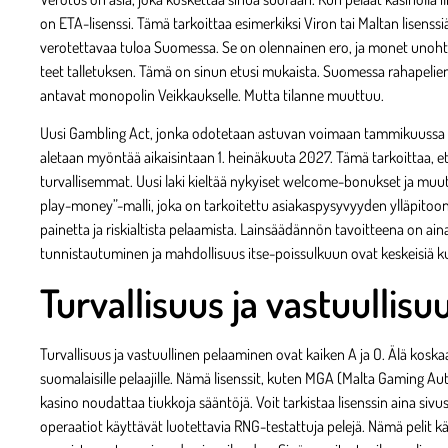
on ETA-lisenssi. Tämä tarkoittaa esimerkiksi Viron tai Maltan lisenssi
verotettavaa tuloa Suomessa. Se on olennainen ero, ja monet unohtav
teet talletuksen. Tämä on sinun etusi mukaista. Suomessa rahapelien p
antavat monopolin Veikkaukselle. Mutta tilanne muuttuu.
Uusi Gambling Act, jonka odotetaan astuvan voimaan tammikuussa 2026
aletaan myöntää aikaisintaan 1. heinäkuuta 2027. Tämä tarkoittaa, e
turvallisemmat. Uusi laki kieltää nykyiset welcome-bonukset ja muut
play-money”-malli, joka on tarkoitettu asiakaspysyvyyden ylläpitoon.
painetta ja riskialtista pelaamista. Lainsäädännön tavoitteena on aina
tunnistautuminen ja mahdollisuus itse-poissulkuun ovat keskeisiä ku
Turvallisuus ja vastuullisu
Turvallisuus ja vastuullinen pelaaminen ovat kaiken A ja O. Älä koskaan 
suomalaisille pelaajille. Nämä lisenssit, kuten MGA (Malta Gaming A
kasino noudattaa tiukkoja sääntöjä. Voit tarkistaa lisenssin aina sivust
operaatiot käyttävät luotettavia RNG-testattuja pelejä. Nämä pelit k