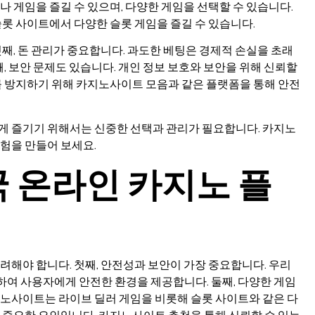
 게임을 즐길 수 있으며, 다양한 게임을 선택할 수 있습니다.
슬롯 사이트에서 다양한 슬롯 게임을 즐길 수 있습니다.
째, 돈 관리가 중요합니다. 과도한 베팅은 경제적 손실을 초래
째, 보안 문제도 있습니다. 개인 정보 보호와 보안을 위해 신뢰할
를 방지하기 위해 카지노사이트 모음과 같은 플랫폼을 통해 안전
게 즐기기 위해서는 신중한 선택과 관리가 필요합니다. 카지노
험을 만들어 보세요.
국 온라인 카지노 플
려해야 합니다. 첫째, 안전성과 보안이 가장 중요합니다. 우리
여 사용자에게 안전한 환경을 제공합니다. 둘째, 다양한 게임
지노사이트는 라이브 딜러 게임을 비롯해 슬롯 사이트와 같은 다