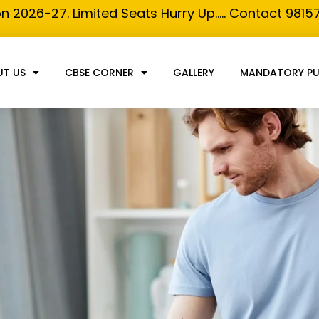
n 2026-27. Limited Seats Hurry Up….. Contact 981
UT US
CBSE CORNER
GALLERY
MANDATORY PU