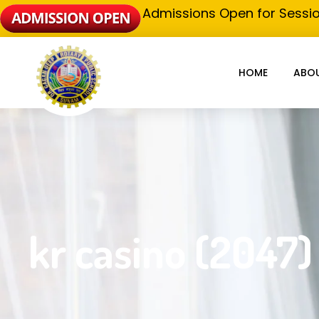
Admissions Open for Sessio
HOME
ABO
kr casino (2047)