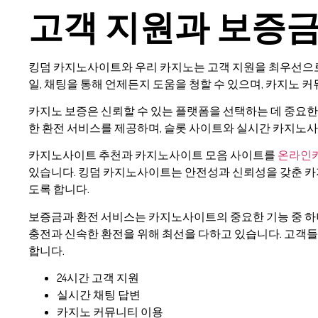
고객 지원과 보증금
킹덤 카지노사이트와 우리 카지노는 고객 지원을 최우선으로 
일, 채팅을 통해 언제든지 도움을 청할 수 있으며, 카지노
카지노 보증은 신뢰할 수 있는 플랫폼을 선택하는 데 중요한
한 환전 서비스를 제공하며, 슬롯 사이트와 실시간 카지노
카지노사이트 추천과 카지노사이트 모음 사이트를
온라인
있습니다. 킹덤 카지노사이트는 안전성과 신뢰성을 갖춘 카
도록 합니다.
보증금과 환전 서비스는 카지노사이트의 중요한 기능 중 하
충전과 신속한 환전을 위해 최선을 다하고 있습니다. 고객
합니다.
24시간 고객 지원
실시간 채팅 답변
카지노 커뮤니티 이용