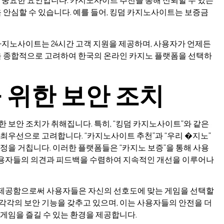
 중요한 요인입니다. 카지노사이트 추천을 통해 신뢰할 수 있는
 안심할 수 있습니다. 예를 들어, 킹덤 카지노사이트는 보증금
카지노사이트는 24시간 고객 지원을 제공하며, 사용자가 언제든
들을 종합적으로 고려하여 한국의 온라인 카지노 플랫폼을 선택하
 위한 보안 조치
 보안 조치가 취해집니다. 특히, “킹덤 카지노사이트”와 같은
최우선으로 고려합니다. “카지노사이트 추천”과 “우리 �지노”
정을 거칩니다. 이러한 플랫폼들은 “카지노 보증”을 통해 사용
 사용자들의 의견과 피드백을 수렴하여 지속적인 개선을 이루어나
를 제공함으로써 사용자들은 자신의 선호도에 맞는 게임을 선택할
 각각의 보안 기능을 갖추고 있으며, 이는 사용자들의 안전을 더
게임을 즐길 수 있는 환경을 제공합니다.