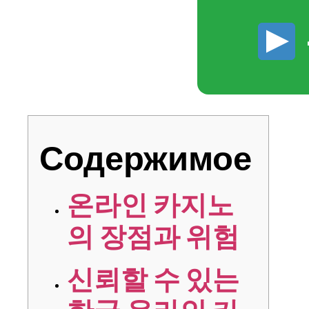
Содержимое
온라인 카지노
의 장점과 위험
신뢰할 수 있는