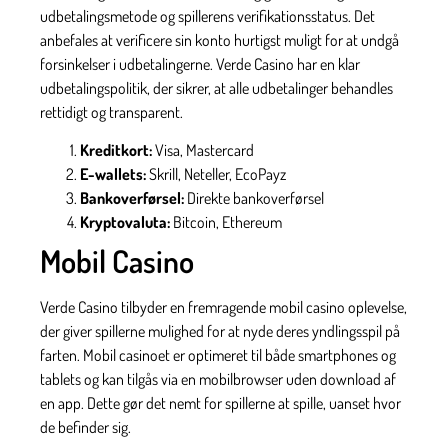
udbetalingsmetode og spillerens verifikationsstatus. Det
anbefales at verificere sin konto hurtigst muligt for at undgå
forsinkelser i udbetalingerne. Verde Casino har en klar
udbetalingspolitik, der sikrer, at alle udbetalinger behandles
rettidigt og transparent.
Kreditkort:
Visa, Mastercard
E-wallets:
Skrill, Neteller, EcoPayz
Bankoverførsel:
Direkte bankoverførsel
Kryptovaluta:
Bitcoin, Ethereum
Mobil Casino
Verde Casino tilbyder en fremragende mobil casino oplevelse,
der giver spillerne mulighed for at nyde deres yndlingsspil på
farten. Mobil casinoet er optimeret til både smartphones og
tablets og kan tilgås via en mobilbrowser uden download af
en app. Dette gør det nemt for spillerne at spille, uanset hvor
de befinder sig.