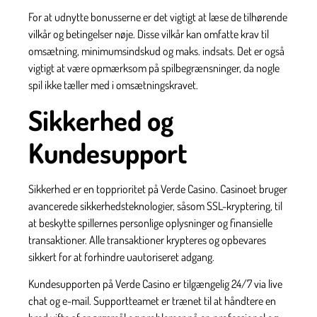
For at udnytte bonusserne er det vigtigt at læse de tilhørende
vilkår og betingelser nøje. Disse vilkår kan omfatte krav til
omsætning, minimumsindskud og maks. indsats. Det er også
vigtigt at være opmærksom på spilbegrænsninger, da nogle
spil ikke tæller med i omsætningskravet.
Sikkerhed og
Kundesupport
Sikkerhed er en topprioritet på Verde Casino. Casinoet bruger
avancerede sikkerhedsteknologier, såsom SSL-kryptering, til
at beskytte spillernes personlige oplysninger og finansielle
transaktioner. Alle transaktioner krypteres og opbevares
sikkert for at forhindre uautoriseret adgang.
Kundesupporten på Verde Casino er tilgængelig 24/7 via live
chat og e-mail. Supportteamet er trænet til at håndtere en