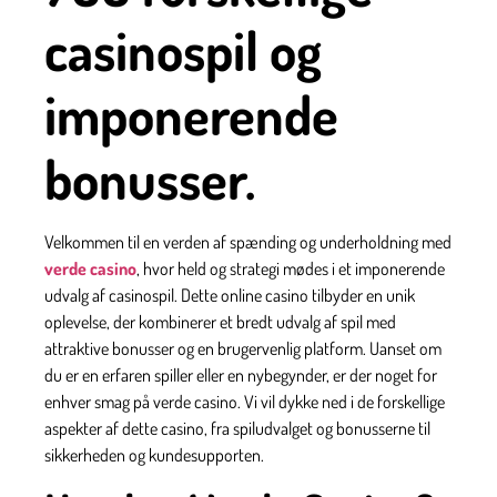
casinospil og
imponerende
bonusser.
Velkommen til en verden af spænding og underholdning med
verde casino
, hvor held og strategi mødes i et imponerende
udvalg af casinospil. Dette online casino tilbyder en unik
oplevelse, der kombinerer et bredt udvalg af spil med
attraktive bonusser og en brugervenlig platform. Uanset om
du er en erfaren spiller eller en nybegynder, er der noget for
enhver smag på verde casino. Vi vil dykke ned i de forskellige
aspekter af dette casino, fra spiludvalget og bonusserne til
sikkerheden og kundesupporten.