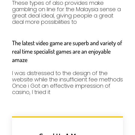
These types of also provides make
gambling on line for the Malaysia sense a
great deal ideal, giving people a great
deal more possibilities to
The latest video game are superb and variety of
real time specialist games are an enjoyable
amaze
I was distressed to the design of the
website while the insufficient fee methods
Once i Got an effective impression of
casino, I tried it