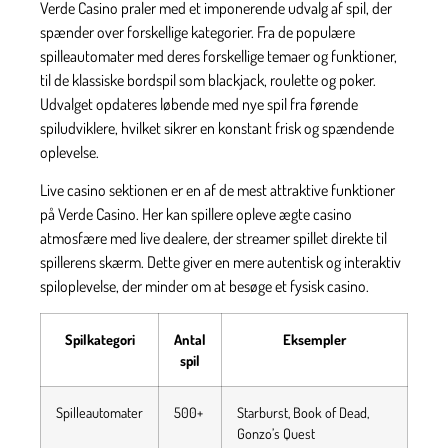
Verde Casino praler med et imponerende udvalg af spil, der
spænder over forskellige kategorier. Fra de populære
spilleautomater med deres forskellige temaer og funktioner,
til de klassiske bordspil som blackjack, roulette og poker.
Udvalget opdateres løbende med nye spil fra førende
spiludviklere, hvilket sikrer en konstant frisk og spændende
oplevelse.
Live casino sektionen er en af de mest attraktive funktioner
på Verde Casino. Her kan spillere opleve ægte casino
atmosfære med live dealere, der streamer spillet direkte til
spillerens skærm. Dette giver en mere autentisk og interaktiv
spiloplevelse, der minder om at besøge et fysisk casino.
Spilkategori
Antal
Eksempler
spil
Spilleautomater
500+
Starburst, Book of Dead,
Gonzo’s Quest