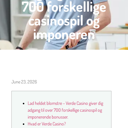
700 forskellige
casinospil og
imponeren
June 23, 2026
Lad heldet blomstre – Verde Casino giver dig
adgang til over 700 forskellige casinospil og
imponerende bonusser.
Hvad er Verde Casino?