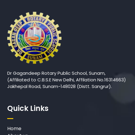
Dr Gagandeep Rotary Public School, Sunam,
(Affiliated to C.B.S.E New Delhi, Affilation No.16314663)
Jakhepal Road, Sunam-148028 (Distt. Sangrur).
Quick Links
Home