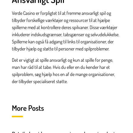
Verde Casino er forpligtet til at fremme ansvarligt spil og
tilbyder forskellige værktøjer og ressourcer til at hjælpe
spillerne med at kontrollere deres spilvaner. Disse værktøjer
inkluderer indskudsgrænser, tabsgænser og selvudelukkelse.
Spillerne kan også få adgang til links til organisationer, der
tilbyder hjælp og støtte til personer med spilproblemer.
Det er vigtigt at spille ansvarligt og kun at spille for penge,
man har råd til at tabe. Hvis du eller en du kender har et
spilproblem, søg hjælp hos en af de mange organisationer,
der tilbyder specialiseret støtte.
More Posts