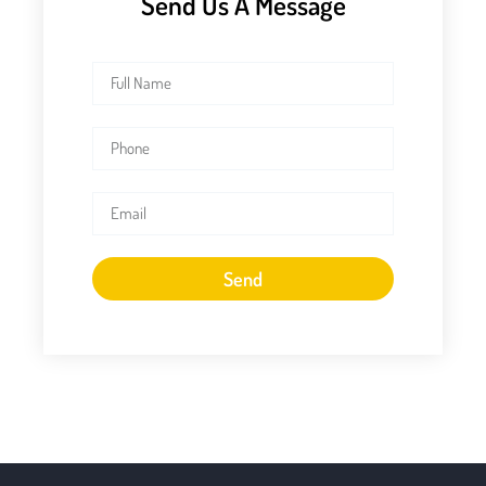
Send Us A Message
Send