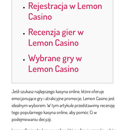
Rejestracja w Lemon
Casino
Recenzja gier w
Lemon Casino
Wybrane gry w
Lemon Casino
Jeśli szukasz najlepszego kasyna online, które oferuje
emocjonujące gry i atrakcyjne promocje, Lemon Casino jest
idealnym wyborem. W tym artykule przedstawimy recenzję
tego popularnego kasyna online, aby pomóc Ci w
podejmowaniu decyzji.