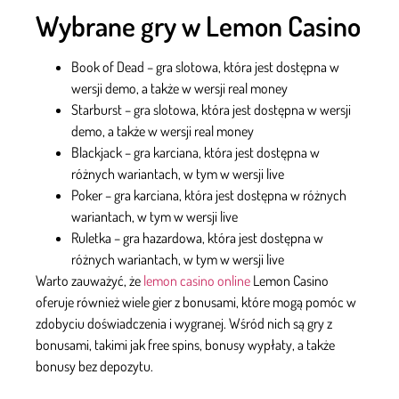
Wybrane gry w Lemon Casino
Book of Dead – gra slotowa, która jest dostępna w
wersji demo, a także w wersji real money
Starburst – gra slotowa, która jest dostępna w wersji
demo, a także w wersji real money
Blackjack – gra karciana, która jest dostępna w
różnych wariantach, w tym w wersji live
Poker – gra karciana, która jest dostępna w różnych
wariantach, w tym w wersji live
Ruletka – gra hazardowa, która jest dostępna w
różnych wariantach, w tym w wersji live
Warto zauważyć, że
lemon casino online
Lemon Casino
oferuje również wiele gier z bonusami, które mogą pomóc w
zdobyciu doświadczenia i wygranej. Wśród nich są gry z
bonusami, takimi jak free spins, bonusy wypłaty, a także
bonusy bez depozytu.