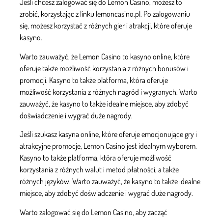
Jeśli chcesz zalogować się do Lemon Casino, możesz to
zrobić, korzystając z linku lemoncasino.pl. Po zalogowaniu
się, możesz korzystać z różnych gier i atrakcji, które oferuje
kasyno.
Warto zauważyć, że Lemon Casino to kasyno online, które
oferuje także możliwość korzystania z różnych bonusów i
promocji. Kasyno to także platforma, która oferuje
możliwość korzystania z różnych nagród i wygranych. Warto
zauważyć, że kasyno to także idealne miejsce, aby zdobyć
doświadczenie i wygrać duże nagrody.
Jeśli szukasz kasyna online, które oferuje emocjonujące gry i
atrakcyjne promocje, Lemon Casino jest idealnym wyborem.
Kasyno to także platforma, która oferuje możliwość
korzystania z różnych walut i metod płatności, a także
różnych języków. Warto zauważyć, że kasyno to także idealne
miejsce, aby zdobyć doświadczenie i wygrać duże nagrody.
Warto zalogować się do Lemon Casino, aby zacząć