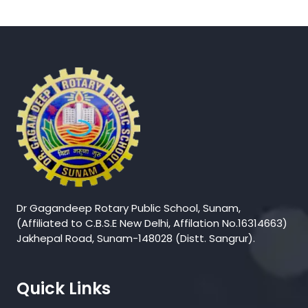
Dr Gagandeep Rotary Public School, Sunam,
(Affiliated to C.B.S.E New Delhi, Affilation No.16314663)
Jakhepal Road, Sunam-148028 (Distt. Sangrur).
Quick Links