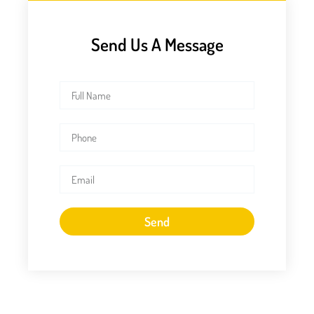
Send Us A Message
Send