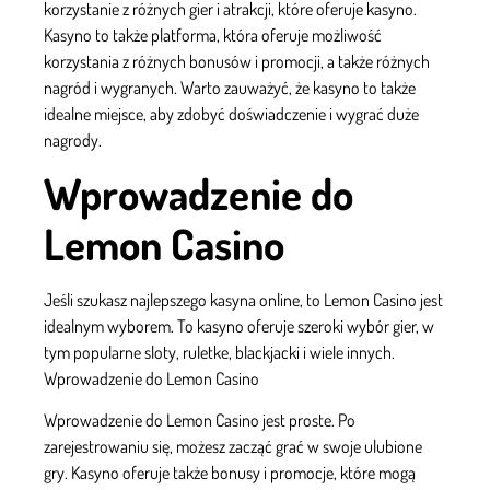
korzystanie z różnych gier i atrakcji, które oferuje kasyno.
Kasyno to także platforma, która oferuje możliwość
korzystania z różnych bonusów i promocji, a także różnych
nagród i wygranych. Warto zauważyć, że kasyno to także
idealne miejsce, aby zdobyć doświadczenie i wygrać duże
nagrody.
Wprowadzenie do
Lemon Casino
Jeśli szukasz najlepszego kasyna online, to Lemon Casino jest
idealnym wyborem. To kasyno oferuje szeroki wybór gier, w
tym popularne sloty, ruletke, blackjacki i wiele innych.
Wprowadzenie do Lemon Casino
Wprowadzenie do Lemon Casino jest proste. Po
zarejestrowaniu się, możesz zacząć grać w swoje ulubione
gry. Kasyno oferuje także bonusy i promocje, które mogą