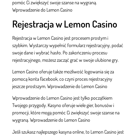
pomóc Ci zwiększyć swoje szanse na wygraną.
Wprowadzenie do Lemon Casino
Rejestracja w Lemon Casino
Rejestracja w Lemon Casino jest procesem prostym i
szybkim. Wystarczy wypełnić formularz rejestracyjny, podać
swoje dane i wybrać hasło. Po zakończeniu procesu
rejestracyjnego, możesz zacząć grać w swoje ulubione gry.
Lemon Casino oferuje także możliwość logowania się za
pomocą konta Facebook, co czyni proces rejestracyjny
jeszcze prostszym. Wprowadzenie do Lemon Casino
Wprowadzenie do Lemon Casino jest tylko początkiem
Twojego przygody. Kasyno oferuje wiele gier, bonusów i
promocji, które mogą pomóc Ci zwiększyć swoje szanse na
wygraną. Wprowadzenie do Lemon Casino
Jeśli szukasz najlepszego kasyna online, to Lemon Casino jest