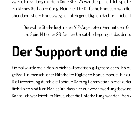
zweite Einzahlung mit dem Code REEL75 war diszipliniert. Ich spielte
ein kleines Guthaben übrig. Mein Ziel: Die 10-fache Bonusumwandlun
aber dann ist der Bonus weg. Ich blieb geduldig. Ich dachte — lieber l
Die wahre Stärke liegt in den VIP-Angeboten. Wer mit dem Cod
pro Spin. Mit einer 20-fachen Umsatzbedingung ist das der b
Der Support und die 
Einmal wurde mein Bonus nicht automatisch gutgeschrieben. Ich nu
gelöst. Ein menschlicher Mitarbeiter fügte den Bonus manuell hinz
Die Lizenzierung durch die Tobique Gaming Commission bietet zudem 
Richtlinien sind klar. Man spürt, dass hier auf verantwortungsbewu
Konto. Ich war leicht im Minus, aber die Unterhaltung war den Prei