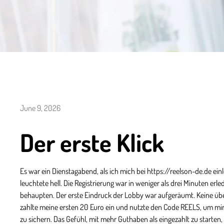
June 9, 2026
Der erste Klick
Es war ein Dienstagabend, als ich mich bei https://reelson-de.de 
leuchtete hell. Die Registrierung war in weniger als drei Minuten erle
behaupten. Der erste Eindruck der Lobby war aufgeräumt. Keine üb
zahlte meine ersten 20 Euro ein und nutzte den Code REELS, um mir
zu sichern. Das Gefühl, mit mehr Guthaben als eingezahlt zu starten,