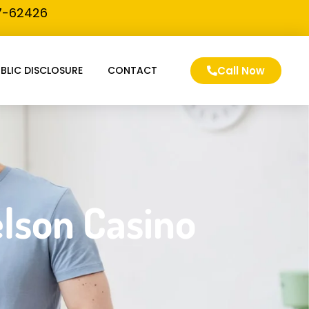
57-62426
Call Now
BLIC DISCLOSURE
CONTACT
lson Casino