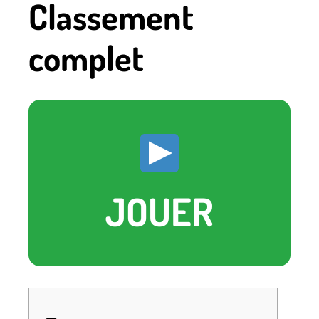
Classement
complet
JOUER