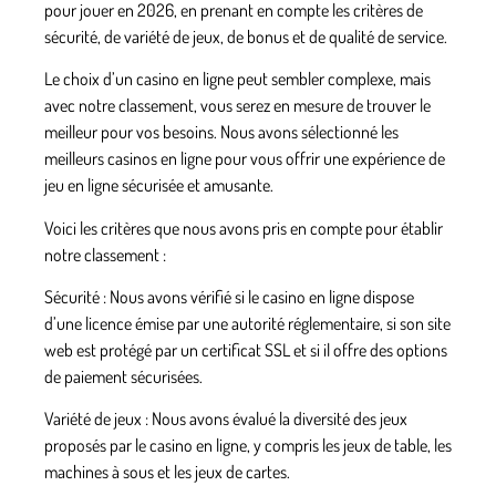
pour jouer en 2026, en prenant en compte les critères de
sécurité, de variété de jeux, de bonus et de qualité de service.
Le choix d’un casino en ligne peut sembler complexe, mais
avec notre classement, vous serez en mesure de trouver le
meilleur pour vos besoins. Nous avons sélectionné les
meilleurs casinos en ligne pour vous offrir une expérience de
jeu en ligne sécurisée et amusante.
Voici les critères que nous avons pris en compte pour établir
notre classement :
Sécurité : Nous avons vérifié si le casino en ligne dispose
d’une licence émise par une autorité réglementaire, si son site
web est protégé par un certificat SSL et si il offre des options
de paiement sécurisées.
Variété de jeux : Nous avons évalué la diversité des jeux
proposés par le casino en ligne, y compris les jeux de table, les
machines à sous et les jeux de cartes.