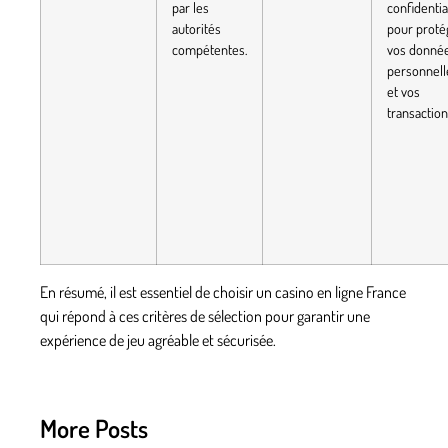
par les
confidentia
autorités
pour proté
compétentes.
vos donné
personnell
et vos
transaction
En résumé, il est essentiel de choisir un casino en ligne France
qui répond à ces critères de sélection pour garantir une
expérience de jeu agréable et sécurisée.
More Posts