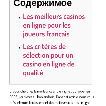
Содержимое
Les meilleurs casinos
en ligne pour les
joueurs français
Les critères de
sélection pour un
casino en ligne de
qualité
Si vous cherchez le meilleur casino en ligne pour jouer en
2026, vous êtes au bon endroit ! Dans cet article, nous vous
présenterons le classement des meilleurs casinos en ligne