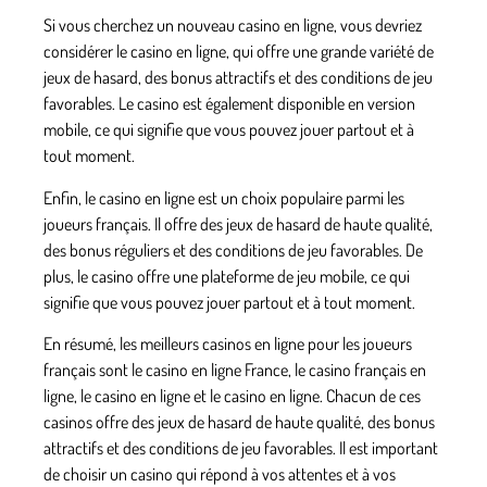
Si vous cherchez un nouveau casino en ligne, vous devriez
considérer le casino en ligne, qui offre une grande variété de
jeux de hasard, des bonus attractifs et des conditions de jeu
favorables. Le casino est également disponible en version
mobile, ce qui signifie que vous pouvez jouer partout et à
tout moment.
Enfin, le casino en ligne est un choix populaire parmi les
joueurs français. Il offre des jeux de hasard de haute qualité,
des bonus réguliers et des conditions de jeu favorables. De
plus, le casino offre une plateforme de jeu mobile, ce qui
signifie que vous pouvez jouer partout et à tout moment.
En résumé, les meilleurs casinos en ligne pour les joueurs
français sont le casino en ligne France, le casino français en
ligne, le casino en ligne et le casino en ligne. Chacun de ces
casinos offre des jeux de hasard de haute qualité, des bonus
attractifs et des conditions de jeu favorables. Il est important
de choisir un casino qui répond à vos attentes et à vos