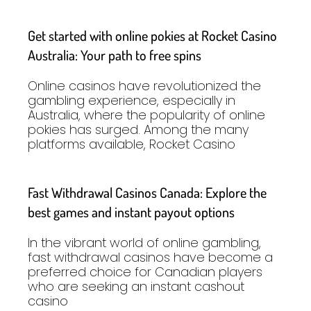
Get started with online pokies at Rocket Casino
Australia: Your path to free spins
Online casinos have revolutionized the
gambling experience, especially in
Australia, where the popularity of online
pokies has surged. Among the many
platforms available, Rocket Casino
Fast Withdrawal Casinos Canada: Explore the
best games and instant payout options
In the vibrant world of online gambling,
fast withdrawal casinos have become a
preferred choice for Canadian players
who are seeking an instant cashout
casino