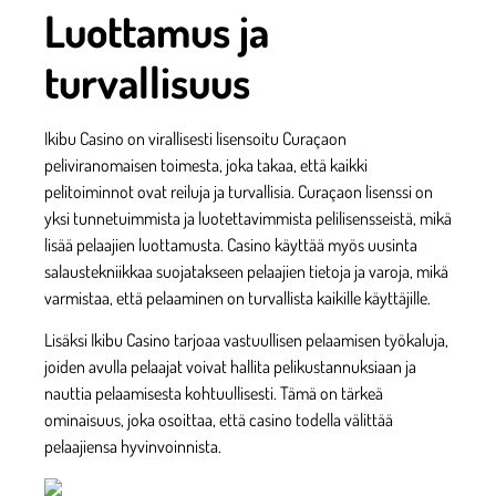
Luottamus ja
turvallisuus
Ikibu Casino on virallisesti lisensoitu Curaçaon
peliviranomaisen toimesta, joka takaa, että kaikki
pelitoiminnot ovat reiluja ja turvallisia. Curaçaon lisenssi on
yksi tunnetuimmista ja luotettavimmista pelilisensseistä, mikä
lisää pelaajien luottamusta. Casino käyttää myös uusinta
salaustekniikkaa suojatakseen pelaajien tietoja ja varoja, mikä
varmistaa, että pelaaminen on turvallista kaikille käyttäjille.
Lisäksi Ikibu Casino tarjoaa vastuullisen pelaamisen työkaluja,
joiden avulla pelaajat voivat hallita pelikustannuksiaan ja
nauttia pelaamisesta kohtuullisesti. Tämä on tärkeä
ominaisuus, joka osoittaa, että casino todella välittää
pelaajiensa hyvinvoinnista.