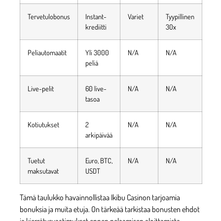
Tervetulobonus
Instant-
Variet
Tyypillinen
krediitti
30x
Peliautomaatit
Yli 3000
N/A
N/A
peliä
Live-pelit
60 live-
N/A
N/A
tasoa
Kotiutukset
2
N/A
N/A
arkipäivää
Tuetut
Euro, BTC,
N/A
N/A
maksutavat
USDT
Tämä taulukko havainnollistaa Ikibu Casinon tarjoamia
bonuksia ja muita etuja. On tärkeää tarkistaa bonusten ehdot
ja kierrätysvaatimukset ennen pelaamisen aloittamista.