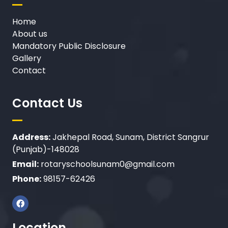
Home
About us
Mandatory Public Disclosure
Gallery
Contact
Contact Us
Address:
Jakhepal Road, Sunam, District Sangrur
(Punjab)-148028
Email:
rotaryschoolsunam0@gmail.com
Phone:
98157-62426
Location