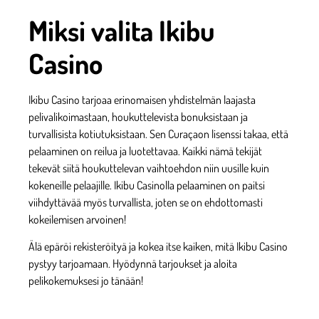
Miksi valita Ikibu
Casino
Ikibu Casino tarjoaa erinomaisen yhdistelmän laajasta
pelivalikoimastaan, houkuttelevista bonuksistaan ja
turvallisista kotiutuksistaan. Sen Curaçaon lisenssi takaa, että
pelaaminen on reilua ja luotettavaa. Kaikki nämä tekijät
tekevät siitä houkuttelevan vaihtoehdon niin uusille kuin
kokeneille pelaajille. Ikibu Casinolla pelaaminen on paitsi
viihdyttävää myös turvallista, joten se on ehdottomasti
kokeilemisen arvoinen!
Älä epäröi rekisteröityä ja kokea itse kaiken, mitä Ikibu Casino
pystyy tarjoamaan. Hyödynnä tarjoukset ja aloita
pelikokemuksesi jo tänään!