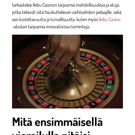
tarkastelee Ikibu Casinon tarjoamia mahdollisuuksia ja etuja,
jotka tekevät siitä houkuttelevan vaihtoehdon pelaajille, sekä
sen luotettavuutta ja turvallisuutta, kuten myös
Ikibu Casino
-alustan tarjoamia innovatiivisia toimintoja.
Mitä ensimmäisellä