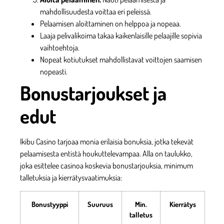
mahdollisuudesta voittaa eri peleissä.
Pelaamisen aloittaminen on helppoa ja nopeaa.
Laaja pelivalikoima takaa kaikenlaisille pelaajille sopivia
vaihtoehtoja.
Nopeat kotiutukset mahdollistavat voittojen saamisen
nopeasti.
Bonustarjoukset ja
edut
Ikibu Casino tarjoaa monia erilaisia bonuksia, jotka tekevät
pelaamisesta entistä houkuttelevampaa. Alla on taulukko,
joka esittelee casinoa koskevia bonustarjouksia, minimum
talletuksia ja kierrätysvaatimuksia:
Bonustyyppi
Suuruus
Min.
Kierrätys
talletus