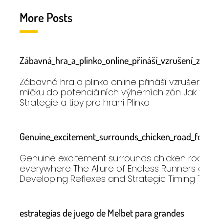
More Posts
Zábavná_hra_a_plinko_online_přináší_vzrušení_z_k
Zábavná hra a plinko online přináší vzrušení 
míčku do potenciálních výherních zón Jak fungu
Strategie a tipy pro hraní Plinko
Genuine_excitement_surrounds_chicken_road_for_a
Genuine excitement surrounds chicken road f
everywhere The Allure of Endless Runners and 
Developing Reflexes and Strategic Timing The
estrategias de juego de Melbet para grandes