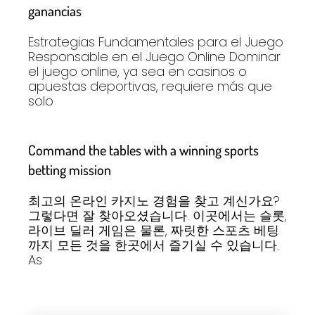
ganancias
Estrategias Fundamentales para el Juego
Responsable en el Juego Online Dominar
el juego online, ya sea en casinos o
apuestas deportivas, requiere más que
solo
Command the tables with a winning sports
betting mission
최고의 온라인 카지노 경험을 찾고 계신가요?
그렇다면 잘 찾아오셨습니다. 이곳에서는 슬롯,
라이브 딜러 게임은 물론, 짜릿한 스포츠 베팅
까지 모든 것을 한곳에서 즐기실 수 있습니다.
As