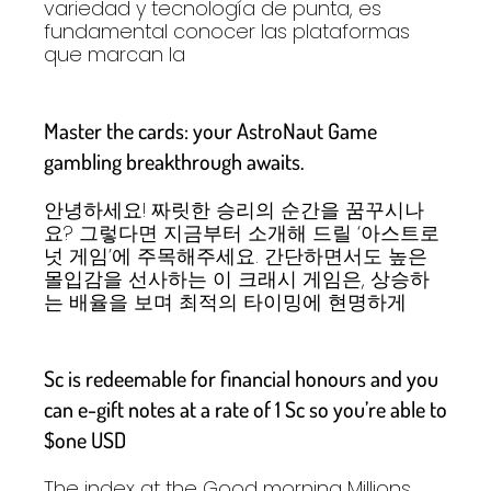
variedad y tecnología de punta, es
fundamental conocer las plataformas
que marcan la
Master the cards: your AstroNaut Game
gambling breakthrough awaits.
안녕하세요! 짜릿한 승리의 순간을 꿈꾸시나
요? 그렇다면 지금부터 소개해 드릴 ‘아스트로
넛 게임’에 주목해주세요. 간단하면서도 높은
몰입감을 선사하는 이 크래시 게임은, 상승하
는 배율을 보며 최적의 타이밍에 현명하게
Sc is redeemable for financial honours and you
can e-gift notes at a rate of 1 Sc so you’re able to
$one USD
The index at the Good morning Millions