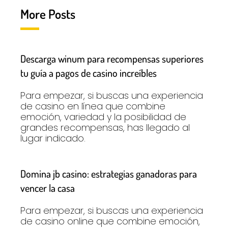
More Posts
Descarga winum para recompensas superiores
tu guía a pagos de casino increíbles
Para empezar, si buscas una experiencia
de casino en línea que combine
emoción, variedad y la posibilidad de
grandes recompensas, has llegado al
lugar indicado.
Domina jb casino: estrategias ganadoras para
vencer la casa
Para empezar, si buscas una experiencia
de casino online que combine emoción,