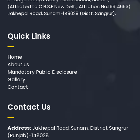
(Affiliated to C.B.S.E New Delhi, Affilation No.16314663)
Jakhepal Road, Sunam-148028 (Distt. Sangrur).
Quick Links
Home
About us
Mandatory Public Disclosure
Gallery
Contact
Contact Us
Address:
Jakhepal Road, Sunam, District Sangrur
(Punjab)-148028