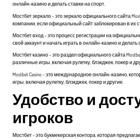
онлайн-казино и делать ставки на спорт.
Мостбет зеркало – это зеркало официального сайта Most
компании, если официальный сайт заблокирован в их с
Мостбет вход – это процесс регистрации на официально
свой аккаунт и начать играть в онлайн-казино и делать 
Мостбет казино – это раздел официального сайта Mostb
различные игры, включая рулетку, блэкджек, покер и др
Mostbet Casino – это международное онлайн-казино, ко
игры, включая рулетку, блэкджек, покер и другие.
Удобство и дост
игроков
Мостбет – это букмекерская контора, которая предлаг