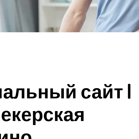
иальный сайт |
мекерская
зино