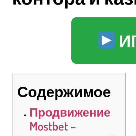
И
Содержимое
Продвижение
Mostbet –