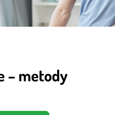
e – metody