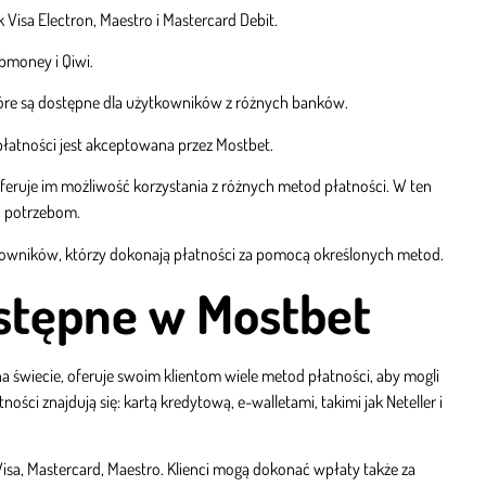
 Visa Electron, Maestro i Mastercard Debit.
ebmoney i Qiwi.
óre są dostępne dla użytkowników z różnych banków.
płatności jest akceptowana przez Mostbet.
eruje im możliwość korzystania z różnych metod płatności. W ten
h potrzebom.
kowników, którzy dokonają płatności za pomocą określonych metod.
stępne w Mostbet
 świecie, oferuje swoim klientom wiele metod płatności, aby mogli
i znajdują się: kartą kredytową, e-walletami, takimi jak Neteller i
isa, Mastercard, Maestro. Klienci mogą dokonać wpłaty także za