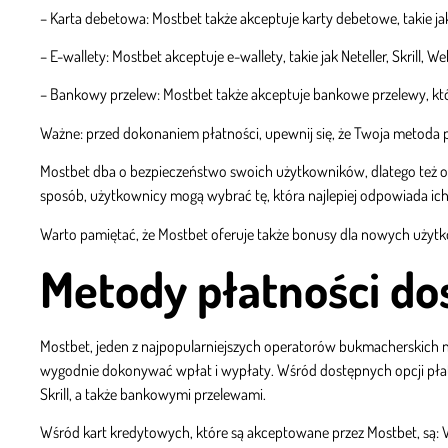
– Karta debetowa: Mostbet także akceptuje karty debetowe, takie jak
– E-wallety: Mostbet akceptuje e-wallety, takie jak Neteller, Skrill, W
– Bankowy przelew: Mostbet także akceptuje bankowe przelewy, kt
Ważne: przed dokonaniem płatności, upewnij się, że Twoja metoda 
Mostbet dba o bezpieczeństwo swoich użytkowników, dlatego też of
sposób, użytkownicy mogą wybrać tę, która najlepiej odpowiada ic
Warto pamiętać, że Mostbet oferuje także bonusy dla nowych użyt
Metody płatności do
Mostbet, jeden z najpopularniejszych operatorów bukmacherskich na
wygodnie dokonywać wpłat i wypłaty. Wśród dostępnych opcji płatnośc
Skrill, a także bankowymi przelewami.
Wśród kart kredytowych, które są akceptowane przez Mostbet, są: V