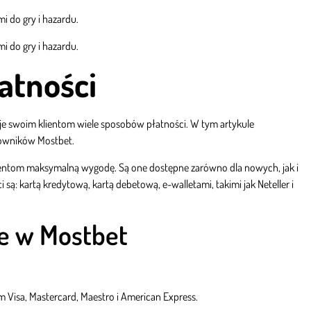
i do gry i hazardu.
i do gry i hazardu.
atności
je swoim klientom wiele sposobów płatności. W tym artykule
kowników Mostbet.
ientom maksymalną wygodę. Są one dostępne zarówno dla nowych, jak i
: kartą kredytową, kartą debetową, e-walletami, takimi jak Neteller i
e w Mostbet
m Visa, Mastercard, Maestro i American Express.