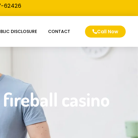
57-62426
Call Now
BLIC DISCLOSURE
CONTACT
fireball casino