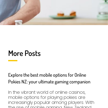
More Posts
Explore the best mobile options for Online
Pokies NZ: your ultimate gaming companion
In the vibrant world of online casinos,
mobile options for playing pokies are
increasingly popular among players. With
the rise of mobile gaming, New Zealand