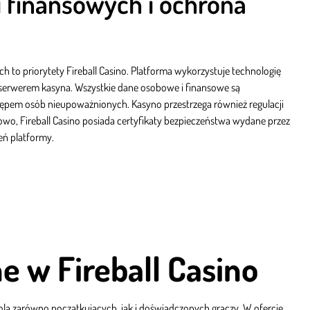
 finansowych i ochrona
to priorytety Fireball Casino. Platforma wykorzystuje technologię
 serwerem kasyna. Wszystkie dane osobowe i finansowe są
ępem osób nieupoważnionych. Kasyno przestrzega również regulacji
o, Fireball Casino posiada certyfikaty bezpieczeństwa wydane przez
eń platformy.
e w Fireball Casino
olą zarówno początkujących, jak i doświadczonych graczy. W ofercie