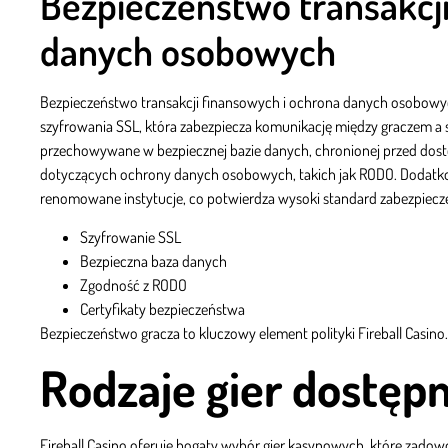
Bezpieczeństwo transakcji
danych osobowych
Bezpieczeństwo transakcji finansowych i ochrona danych osobowych 
szyfrowania SSL, która zabezpiecza komunikację między graczem a
przechowywane w bezpiecznej bazie danych, chronionej przed dost
dotyczących ochrony danych osobowych, takich jak RODO. Dodatkow
renomowane instytucje, co potwierdza wysoki standard zabezpiecz
Szyfrowanie SSL
Bezpieczna baza danych
Zgodność z RODO
Certyfikaty bezpieczeństwa
Bezpieczeństwo gracza to kluczowy element polityki Fireball Casino.
Rodzaje gier dostępn
Fireball Casino oferuje bogaty wybór gier kasynowych, które zadow