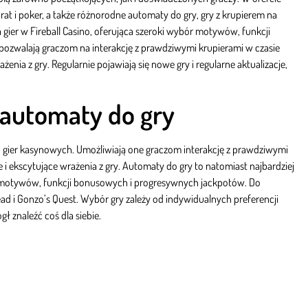
carat i poker, a także różnorodne automaty do gry, gry z krupierem na
a gier w Fireball Casino, oferująca szeroki wybór motywów, funkcji
ozwalają graczom na interakcję z prawdziwymi krupierami w czasie
nia z gry. Regularnie pojawiają się nowe gry i regularne aktualizacje,
 automaty do gry
h gier kasynowych. Umożliwiają one graczom interakcję z prawdziwymi
 i ekscytujące wrażenia z gry. Automaty do gry to natomiast najbardziej
bór motywów, funkcji bonusowych i progresywnych jackpotów. Do
ad i Gonzo’s Quest. Wybór gry zależy od indywidualnych preferencji
gł znaleźć coś dla siebie.