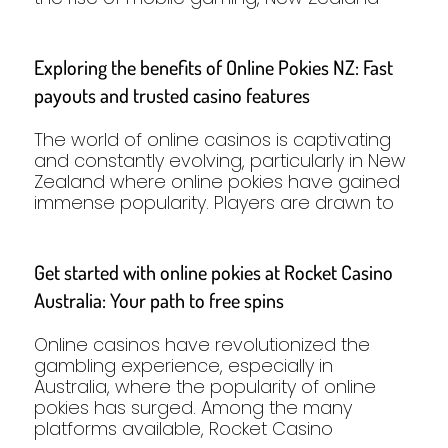
Exploring the benefits of Online Pokies NZ: Fast
payouts and trusted casino features
The world of online casinos is captivating
and constantly evolving, particularly in New
Zealand where online pokies have gained
immense popularity. Players are drawn to
Get started with online pokies at Rocket Casino
Australia: Your path to free spins
Online casinos have revolutionized the
gambling experience, especially in
Australia, where the popularity of online
pokies has surged. Among the many
platforms available, Rocket Casino