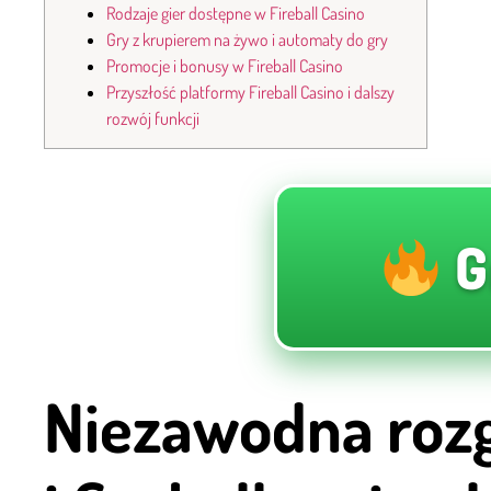
Rodzaje gier dostępne w Fireball Casino
Gry z krupierem na żywo i automaty do gry
Promocje i bonusy w Fireball Casino
Przyszłość platformy Fireball Casino i dalszy
rozwój funkcji
G
Niezawodna roz