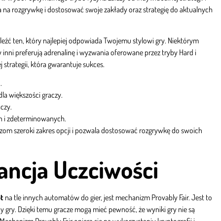
wa na rozgrywkę i dostosować swoje zakłady oraz strategię do aktualnych
eźć ten, który najlepiej odpowiada Twojemu stylowi gry. Niektórym
nni preferują adrenalinę i wyzwania oferowane przez tryby Hard i
j strategii, która gwarantuje sukces.
.
a większości graczy.
czy.
h i zdeterminowanych.
zom szeroki zakres opcji i pozwala dostosować rozgrywkę do swoich
ancja Uczciwości
ot
na tle innych automatów do gier, jest mechanizm Provably Fair. Jest to
gry. Dzięki temu gracze mogą mieć pewność, że wyniki gry nie są