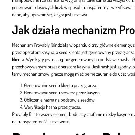
manipulowane i że szanse na wygraną są takie same dla wszystkich. M
generowaniu losowych liczb w sposób transparentny i weryfikowalny.
dane, aby upewnić się, że gra jest uczciwa.
Jak działa mechanizm Prov
Mechanizm Provably Fair działa w oparciu o trzy główne elementy: s
przez operatora kasyna, a seed klienta jest generowany przez gracza
klienta. Wynik gry jest następnie generowany na podstawie hasha.
przechowywanymi przez operatora kasyna. Jeśli hash jest zgodny, ozn
temu mechanizmowi gracze mogą mieć pełne zaufanie do uczciwości g
Generowanie seedu klienta przez gracza.
Generowanie seedu serwera przez kasyno.
Obliczenie hasha na podstawie seedów.
Weryfikacja hasha przez gracza.
Provably Fair to ważny element budujący zaufanie między kasynem 
na transparentność i uczciwość.