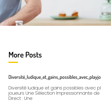
More Posts
Diversité_ludique_et_gains_possibles_avec_playjonny_
Diversité ludique et gains possibles avec playj
joueurs Une Sélection Impressionnante de Jeux
Direct : Une