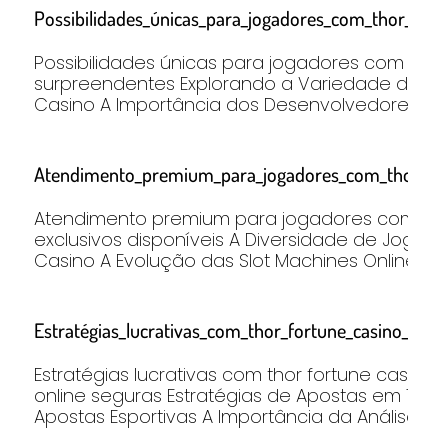
Possibilidades_únicas_para_jogadores_com_thor_for
Possibilidades únicas para jogadores com thor
surpreendentes Explorando a Variedade de Jo
Casino A Importância dos Desenvolvedores de
Atendimento_premium_para_jogadores_com_thorfortu
Atendimento premium para jogadores com tho
exclusivos disponíveis A Diversidade de Jogos 
Casino A Evolução das Slot Machines Online
Estratégias_lucrativas_com_thor_fortune_casino_e_ap
Estratégias lucrativas com thor fortune casino
online seguras Estratégias de Apostas em Thor
Apostas Esportivas A Importância da Análise