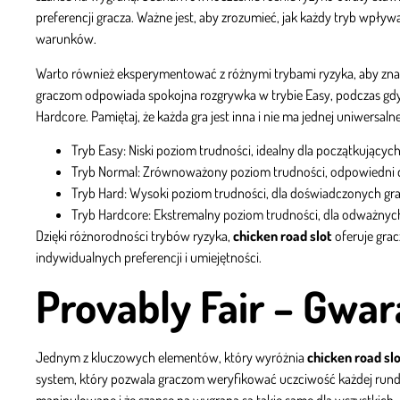
preferencji gracza. Ważne jest, aby zrozumieć, jak każdy tryb wpły
warunków.
Warto również eksperymentować z różnymi trybami ryzyka, aby znal
graczom odpowiada spokojna rozgrywka w trybie Easy, podczas gdy i
Hardcore. Pamiętaj, że każda gra jest inna i nie ma jednej uniwersalne
Tryb Easy: Niski poziom trudności, idealny dla początkujących
Tryb Normal: Zrównoważony poziom trudności, odpowiedni dl
Tryb Hard: Wysoki poziom trudności, dla doświadczonych gra
Tryb Hardcore: Ekstremalny poziom trudności, dla odważnyc
Dzięki różnorodności trybów ryzyka,
chicken road slot
oferuje grac
indywidualnych preferencji i umiejętności.
Provably Fair – Gwar
Jednym z kluczowych elementów, który wyróżnia
chicken road sl
system, który pozwala graczom weryfikować uczciwość każdej rundy 