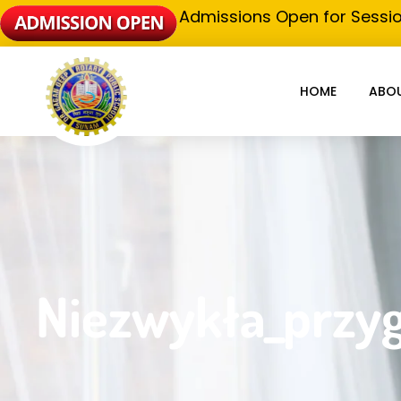
Admissions Open for Sessio
HOME
ABO
Niezwykła_przyg