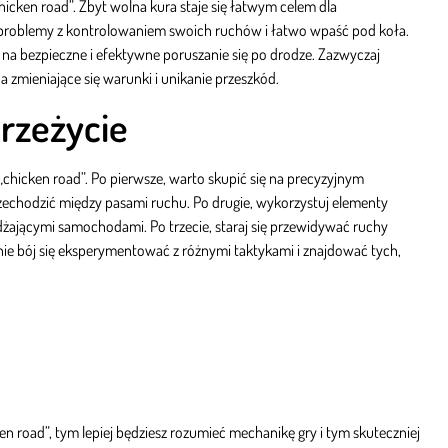
chicken road”. Zbyt wolna kura staje się łatwym celem dla
 problemy z kontrolowaniem swoich ruchów i łatwo wpaść pod koła.
 na bezpieczne i efektywne poruszanie się po drodze. Zazwyczaj
 zmieniające się warunki i unikanie przeszkód.
rzeżycie
„chicken road”. Po pierwsze, warto skupić się na precyzyjnym
rzechodzić między pasami ruchu. Po drugie, wykorzystuj elementy
żdżającymi samochodami. Po trzecie, staraj się przewidywać ruchy
ie bój się eksperymentować z różnymi taktykami i znajdować tych,
ken road”, tym lepiej będziesz rozumieć mechanikę gry i tym skuteczniej