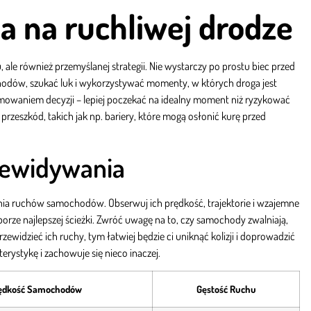
a na ruchliwej drodze
ale również przemyślanej strategii. Nie wystarczy po prostu biec przed
chodów, szukać luk i wykorzystywać momenty, w których droga jest
jmowaniem decyzji – lepiej poczekać na idealny moment niż ryzykować
przeszkód, takich jak np. bariery, które mogą osłonić kurę przed
rzewidywania
nia ruchów samochodów. Obserwuj ich prędkość, trajektorie i wzajemne
orze najlepszej ścieżki. Zwróć uwagę na to, czy samochody zwalniają,
rzewidzieć ich ruchy, tym łatwiej będzie ci uniknąć kolizji i doprowadzić
rystykę i zachowuje się nieco inaczej.
rędkość Samochodów
Gęstość Ruchu