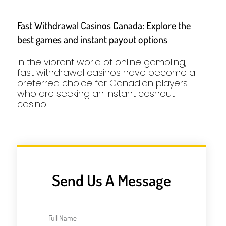
Fast Withdrawal Casinos Canada: Explore the
best games and instant payout options
In the vibrant world of online gambling,
fast withdrawal casinos have become a
preferred choice for Canadian players
who are seeking an instant cashout
casino
Send Us A Message