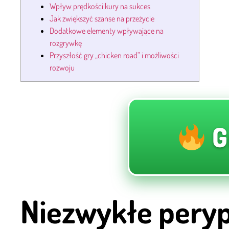
Wpływ prędkości kury na sukces
Jak zwiększyć szanse na przeżycie
Dodatkowe elementy wpływające na
rozgrywkę
Przyszłość gry „chicken road” i możliwości
rozwoju
G
Niezwykłe peryp