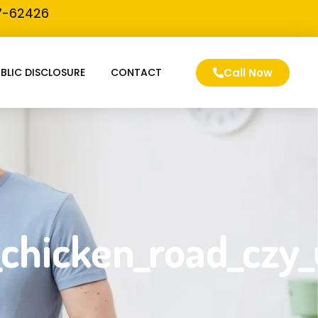
57-62426
Call Now
BLIC DISCLOSURE
CONTACT
chicken_road_czy_