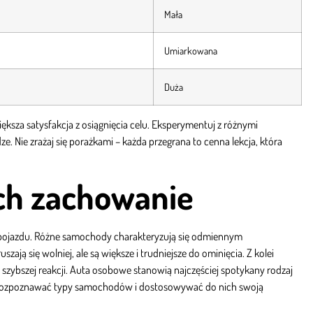
Mała
Umiarkowana
Duża
ększa satysfakcja z osiągnięcia celu. Eksperymentuj z różnymi
e. Nie zrażaj się porażkami – każda przegrana to cenna lekcja, która
ich zachowanie
zaj pojazdu. Różne samochody charakteryzują się odmiennym
ają się wolniej, ale są większe i trudniejsze do ominięcia. Z kolei
szybszej reakcji. Auta osobowe stanowią najczęściej spotykany rodzaj
by rozpoznawać typy samochodów i dostosowywać do nich swoją