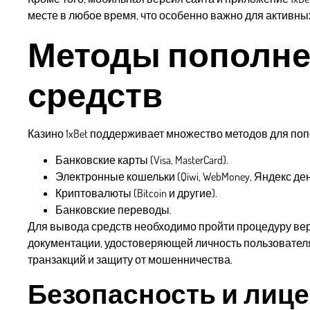
месте в любое время, что особенно важно для активных
Методы пополне
средств
Казино 1xBet поддерживает множество методов для по
Банковские карты (Visa, MasterCard).
Электронные кошельки (Qiwi, WebMoney, Яндекс ден
Криптовалюты (Bitcoin и другие).
Банковские переводы.
Для вывода средств необходимо пройти процедуру ве
документации, удостоверяющей личность пользовател
транзакций и защиту от мошенничества.
Безопасность и лицен