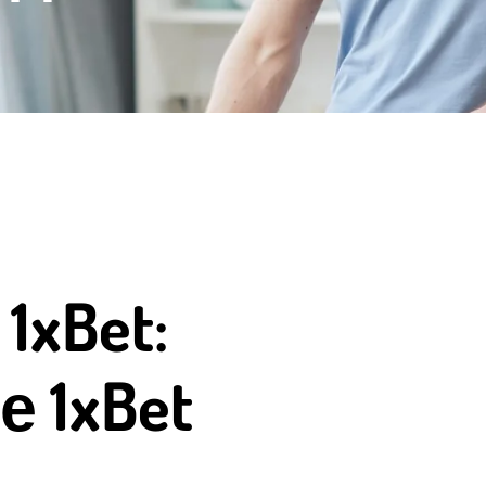
1xBet:
 1xBet