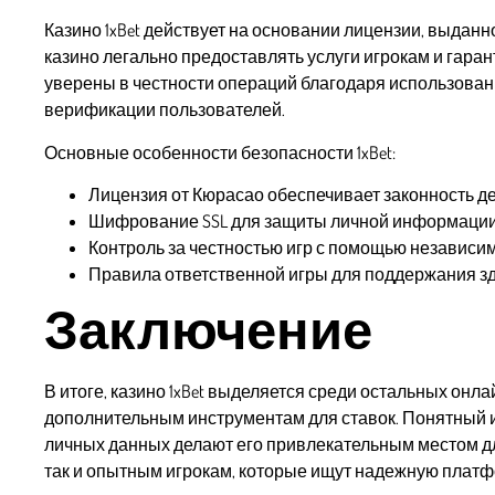
Казино 1xBet действует на основании лицензии, выдан
казино легально предоставлять услуги игрокам и гара
уверены в честности операций благодаря использова
верификации пользователей.
Основные особенности безопасности 1xBet:
Лицензия от Кюрасао обеспечивает законность де
Шифрование SSL для защиты личной информации
Контроль за честностью игр с помощью независи
Правила ответственной игры для поддержания з
Заключение
В итоге, казино 1xBet выделяется среди остальных он
дополнительным инструментам для ставок. Понятный и
личных данных делают его привлекательным местом для
так и опытным игрокам, которые ищут надежную платф