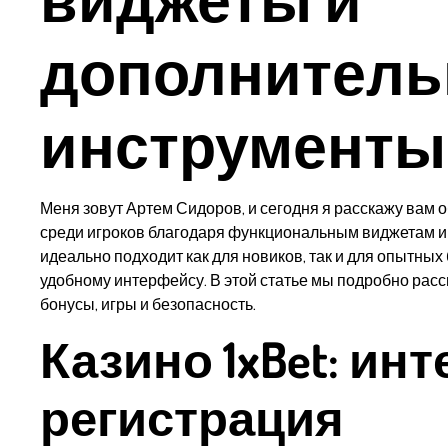
дополнител
инструменты 
Меня зовут Артем Сидоров, и сегодня я расскажу вам о
среди игроков благодаря функциональным виджетам и
идеально подходит как для новиков, так и для опытных
удобному интерфейсу. В этой статье мы подробно расс
бонусы, игры и безопасность.
Казино 1xBet: ин
регистрация