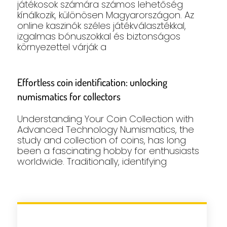
játékosok számára számos lehetőség
kínálkozik, különösen Magyarországon. Az
online kaszinók széles játékválasztékkal,
izgalmas bónuszokkal és biztonságos
környezettel várják a
Effortless coin identification: unlocking
numismatics for collectors
Understanding Your Coin Collection with
Advanced Technology Numismatics, the
study and collection of coins, has long
been a fascinating hobby for enthusiasts
worldwide. Traditionally, identifying