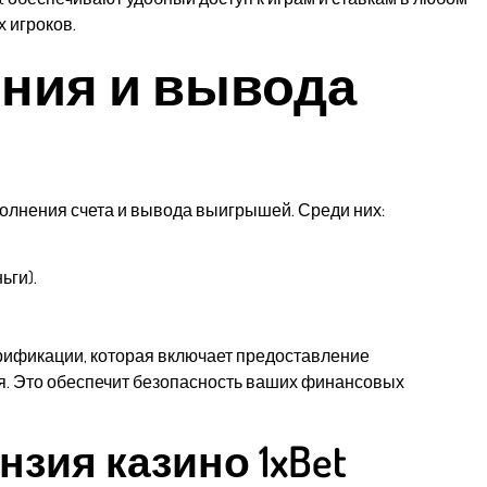
 игроков.
ния и вывода
полнения счета и вывода выигрышей. Среди них:
ьги).
рификации, которая включает предоставление
я. Это обеспечит безопасность ваших финансовых
зия казино 1xBet