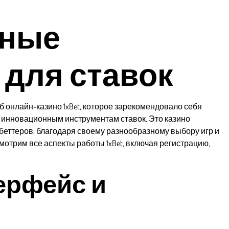
ьные
для ставок
б онлайн-казино 1xBet, которое зарекомендовало себя
 инновационным инструментам ставок. Это казино
 беттеров, благодаря своему разнообразному выбору игр и
мотрим все аспекты работы 1xBet, включая регистрацию,
терфейс и