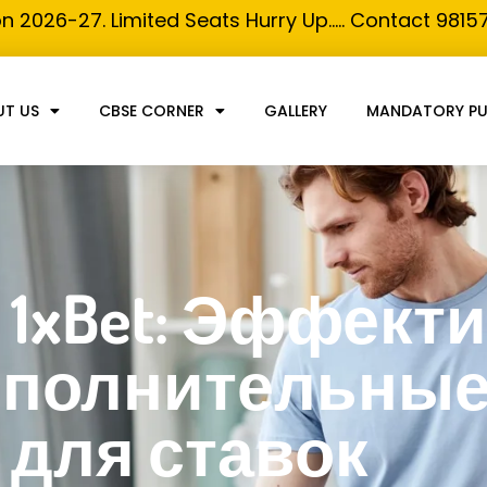
n 2026-27. Limited Seats Hurry Up….. Contact 981
UT US
CBSE CORNER
GALLERY
MANDATORY PU
1xBet: Эффекти
ополнительны
для ставок