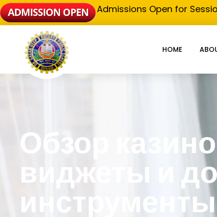
Admissions Open for Sessio
HOME
ABO
Обзор казино 
виджеты и д
инструменты 