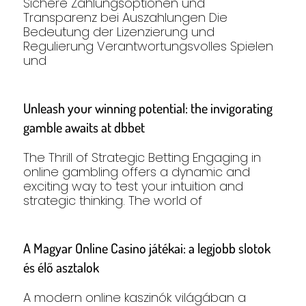
Sichere Zahlungsoptionen und
Transparenz bei Auszahlungen Die
Bedeutung der Lizenzierung und
Regulierung Verantwortungsvolles Spielen
und
Unleash your winning potential: the invigorating
gamble awaits at dbbet
The Thrill of Strategic Betting Engaging in
online gambling offers a dynamic and
exciting way to test your intuition and
strategic thinking. The world of
A Magyar Online Casino játékai: a legjobb slotok
és élő asztalok
A modern online kaszinók világában a