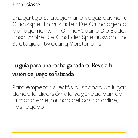
Enthusiaste
Einzigartige Strategien und vegaz casino für e
Glücksspiel-Enthusiasten Die Grundlagen des Ba
Managements im Online-Casino Die Bedeutun
Einsatzhöhe Die Kunst der Spielauswahl und
Strategieentwicklung Verständnis
Tu guía para una racha ganadora: Revela tu
visión de juego sofisticada
Para empezar, si estás buscando un lugar
donde la diversión y la seguridad van de
la mano en el mundo del casino online,
has llegado