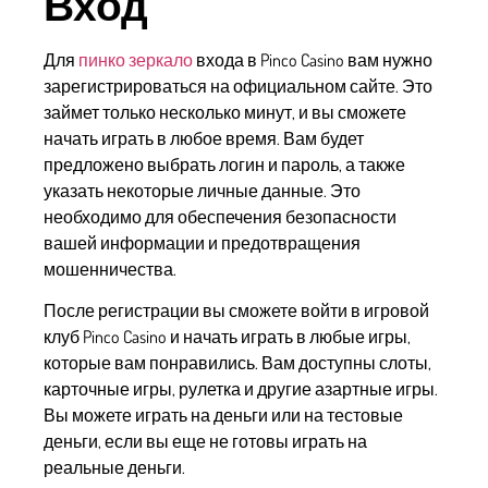
Вход
Для
пинко зеркало
входа в Pinco Casino вам нужно
зарегистрироваться на официальном сайте. Это
займет только несколько минут, и вы сможете
начать играть в любое время. Вам будет
предложено выбрать логин и пароль, а также
указать некоторые личные данные. Это
необходимо для обеспечения безопасности
вашей информации и предотвращения
мошенничества.
После регистрации вы сможете войти в игровой
клуб Pinco Casino и начать играть в любые игры,
которые вам понравились. Вам доступны слоты,
карточные игры, рулетка и другие азартные игры.
Вы можете играть на деньги или на тестовые
деньги, если вы еще не готовы играть на
реальные деньги.