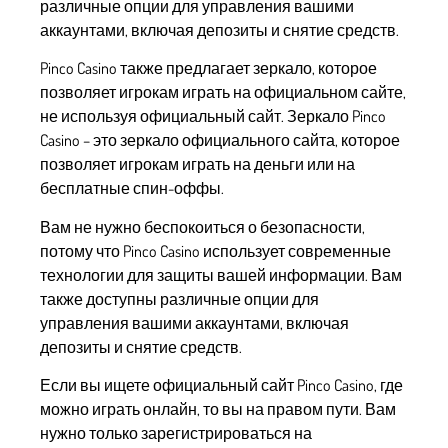
различные опции для управления вашими
аккаунтами, включая депозиты и снятие средств.
Pinco Casino также предлагает зеркало, которое
позволяет игрокам играть на официальном сайте,
не используя официальный сайт. Зеркало Pinco
Casino – это зеркало официального сайта, которое
позволяет игрокам играть на деньги или на
бесплатные спин-оффы.
Вам не нужно беспокоиться о безопасности,
потому что Pinco Casino использует современные
технологии для защиты вашей информации. Вам
также доступны различные опции для
управления вашими аккаунтами, включая
депозиты и снятие средств.
Если вы ищете официальный сайт Pinco Casino, где
можно играть онлайн, то вы на правом пути. Вам
нужно только зарегистрироваться на