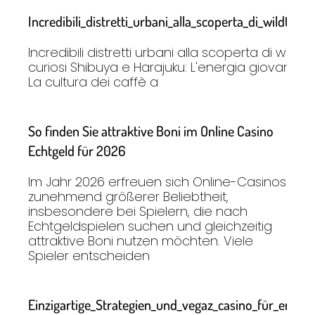
Incredibili_distretti_urbani_alla_scoperta_di_wildtoky
Incredibili distretti urbani alla scoperta di wildt
curiosi Shibuya e Harajuku: L'energia giovanile 
La cultura dei caffè a
So finden Sie attraktive Boni im Online Casino
Echtgeld für 2026
Im Jahr 2026 erfreuen sich Online-Casinos
zunehmend größerer Beliebtheit,
insbesondere bei Spielern, die nach
Echtgeldspielen suchen und gleichzeitig
attraktive Boni nutzen möchten. Viele
Spieler entscheiden
Einzigartige_Strategien_und_vegaz_casino_für_erfahr