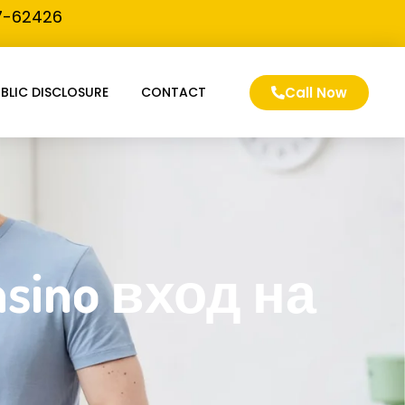
57-62426
Call Now
BLIC DISCLOSURE
CONTACT
sino вход на