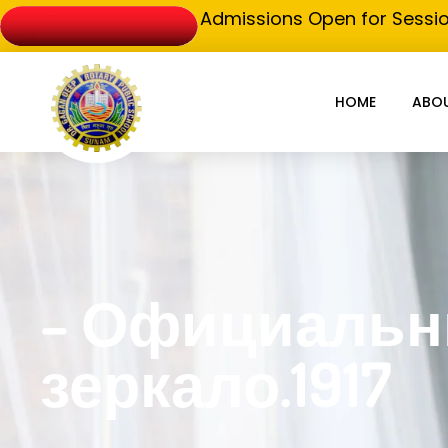
Admissions Open for Sessio
HOME
ABO
– Официальный
зеркало.1917