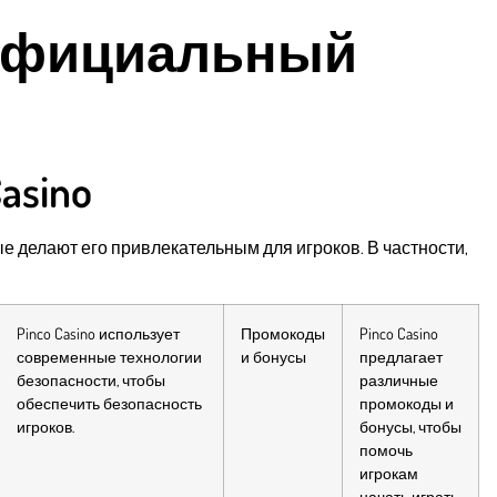
 Официальный
asino
ые делают его привлекательным для игроков. В частности,
Pinco Casino использует
Промокоды
Pinco Casino
современные технологии
и бонусы
предлагает
безопасности, чтобы
различные
обеспечить безопасность
промокоды и
игроков.
бонусы, чтобы
помочь
игрокам
начать играть.