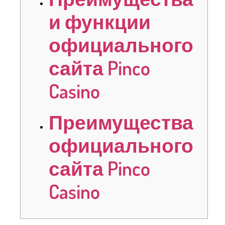
и функции
официального
сайта Pinco
Casino
Преимущества
официального
сайта Pinco
Casino