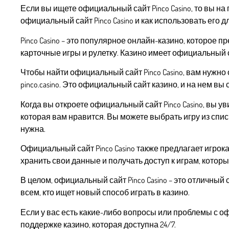
Если вы ищете официальный сайт Pinco Casino, то вы на
официальный сайт Pinco Casino и как использовать его д
Pinco Casino – это популярное онлайн-казино, которое 
карточные игры и рулетку. Казино имеет официальный с
Чтобы найти официальный сайт Pinco Casino, вам нужно
pinco.casino. Это официальный сайт казино, и на нем в
Когда вы откроете официальный сайт Pinco Casino, вы у
которая вам нравится. Вы можете выбрать игру из списк
нужна.
Официальный сайт Pinco Casino также предлагает игрок
хранить свои данные и получать доступ к играм, котор
В целом, официальный сайт Pinco Casino – это отличный
всем, кто ищет новый способ играть в казино.
Если у вас есть какие-либо вопросы или проблемы с оф
поддержке казино, которая доступна 24/7.