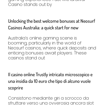
Casino stands out by
Unlocking the best welcome bonuses at Neosurf
Casinos Australia: a quick start for new
Australia’s online gaming scene is
booming, particularly in the world of
Neosurf casinos, where quick deposits and
enticing bonuses await players. These
casinos stand out
Il casino online Trustly intricato microscopico e
una insidia da 10 euro che tipo di alcuno vuole
scoprire
Consistono mediante giri a scrocco da
sfruttare verso una ovverosia ancora slot