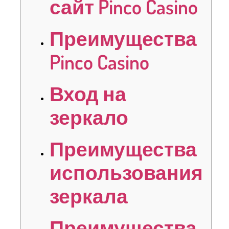
сайт Pinco Casino
Преимущества
Pinco Casino
Вход на
зеркало
Преимущества
использования
зеркала
Преимущества