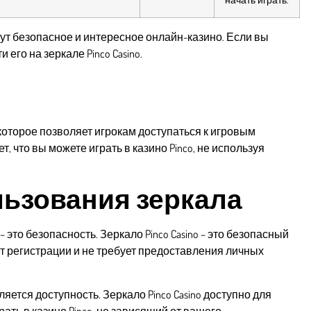
ищут безопасное и интересное онлайн-казино. Если вы
 его на зеркале Pinco Casino.
, которое позволяет игрокам доступаться к игровым
, что вы можете играть в казино Pinco, не используя
ьзования зеркала
это безопасность. Зеркало Pinco Casino – это безопасный
ет регистрации и не требует предоставления личных
тся доступность. Зеркало Pinco Casino доступно для
грать в казино Pinco, не зависящий от вашего