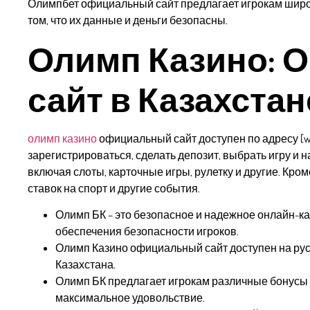
Олимпбет официальный сайт предлагает игрокам широки
том, что их данные и деньги безопасны.
Олимп Казино:
сайт в Казахстан
олимп казино
официальный сайт доступен по адресу [www.
зарегистрироваться, сделать депозит, выбрать игру и н
включая слоты, карточные игры, рулетку и другие. Кро
ставок на спорт и другие события.
Олимп БК – это безопасное и надежное онлайн-ка
обеспечения безопасности игроков.
Олимп Казино официальный сайт доступен на русс
Казахстана.
Олимп БК предлагает игрокам различные бонусы и
максимальное удовольствие.