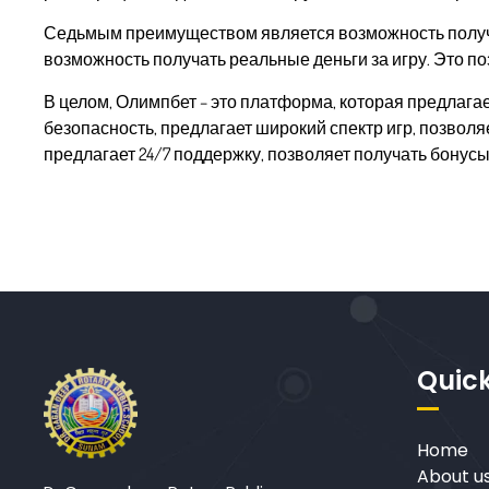
Седьмым преимуществом является возможность получа
возможность получать реальные деньги за игру. Это по
В целом, Олимпбет – это платформа, которая предлаг
безопасность, предлагает широкий спектр игр, позвол
предлагает 24/7 поддержку, позволяет получать бонусы
Quick
Home
About u