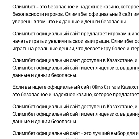
Олимпбет – это безопасное и надежное казино, которо
безопасности игроков. Олимпбет официальный сайт име
уверены в том, что их данные и деньги безопасны.
Олимпбет официальный сайт предлагает игрокам широк
начать играть и увеличить свои выигрыши. Олимпбет 
играть на реальные деньги, что делает игру более инт
Олимпбет официальный сайт доступен в Казахстане, и и
Олимпбет официальный сайт имеет лицензию, выданную 
данные и деньги безопасны.
Если вы ищете официальный сайт Olimp Casino в Казахс
это безопасное и надежное казино, которое предлагает
Олимпбет официальный сайт доступен в Казахстане, и и
Олимпбет официальный сайт имеет лицензию, выданную 
данные и деньги безопасны.
Олимпбет официальный сайт – это лучший выбор для иг