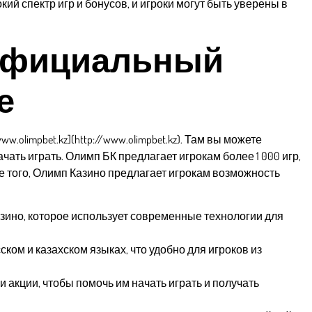
й спектр игр и бонусов, и игроки могут быть уверены в
 Официальный
е
olimpbet.kz](http://www.olimpbet.kz). Там вы можете
ачать играть. Олимп БК предлагает игрокам более 1 000 игр,
ме того, Олимп Казино предлагает игрокам возможность
зино, которое использует современные технологии для
ком и казахском языках, что удобно для игроков из
 акции, чтобы помочь им начать играть и получать