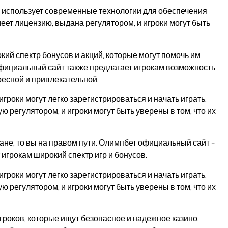
е использует современные технологии для обеспечения
ет лицензию, выдана регулятором, и игроки могут быть
ий спектр бонусов и акций, которые могут помочь им
официальный сайт также предлагает игрокам возможность
ересной и привлекательной.
гроки могут легко зарегистрироваться и начать играть.
регулятором, и игроки могут быть уверены в том, что их
тане, то вы на правом пути. Олимпбет официальный сайт –
 игрокам широкий спектр игр и бонусов.
гроки могут легко зарегистрироваться и начать играть.
регулятором, и игроки могут быть уверены в том, что их
роков, которые ищут безопасное и надежное казино.