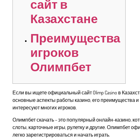
сайт в
Казахстане
Преимущества
игроков
Олимпбет
Если вы ищете официальный сайт Olimp Casino в Казахст
основные аспекты работы казино, его преимущества и 
интересуют многих игроков.
Олимпбет скачать – это популярный онлайн-казино, ко
слоты, карточные игры, рулетку и другие. Олимпбет оф
легко зарегистрироваться и начать играть.