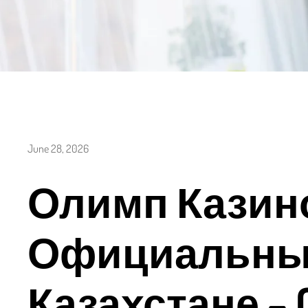
June 28, 2026
Олимп Казин
Официальный
Казахстане – O