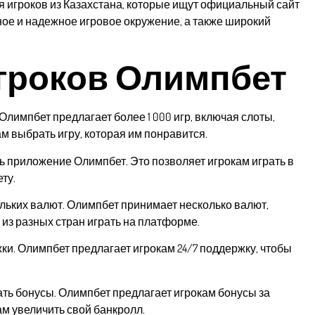
я игроков из Казахстана, которые ищут официальный сайт
ное и надежное игровое окружение, а также широкий
гроков Олимпбет
лимпбет предлагает более 1 000 игр, включая слоты,
ам выбрать игру, которая им понравится.
 приложение Олимпбет. Это позволяет игрокам играть в
ту.
ьких валют. Олимпбет принимает несколько валют,
 из разных стран играть на платформе.
и. Олимпбет предлагает игрокам 24/7 поддержку, чтобы
ь бонусы. Олимпбет предлагает игрокам бонусы за
кам увеличить свой банкролл.