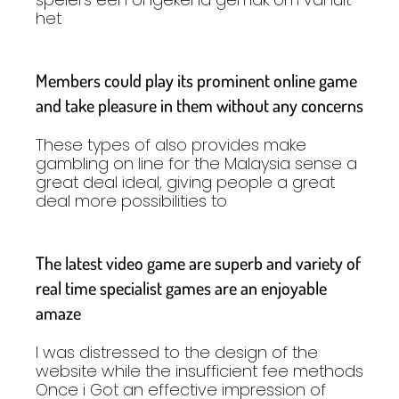
het
Members could play its prominent online game
and take pleasure in them without any concerns
These types of also provides make
gambling on line for the Malaysia sense a
great deal ideal, giving people a great
deal more possibilities to
The latest video game are superb and variety of
real time specialist games are an enjoyable
amaze
I was distressed to the design of the
website while the insufficient fee methods
Once i Got an effective impression of