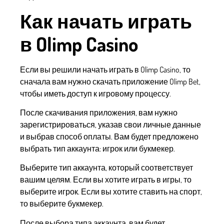
Как начать играть
в Olimp Casino
Если вы решили начать играть в Olimp Casino, то
сначала вам нужно скачать приложение Olimp Bet,
чтобы иметь доступ к игровому процессу.
После скачивания приложения, вам нужно
зарегистрироваться, указав свои личные данные
и выбрав способ оплаты. Вам будет предложено
выбрать тип аккаунта: игрок или букмекер.
Выберите тип аккаунта, который соответствует
вашим целям. Если вы хотите играть в игры, то
выберите игрок. Если вы хотите ставить на спорт,
то выберите букмекер.
После выбора типа аккаунта, вам будет