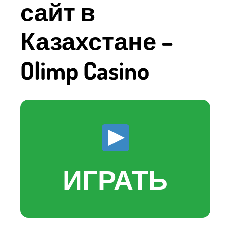
сайт в
Казахстане –
Olimp Casino
ИГРАТЬ