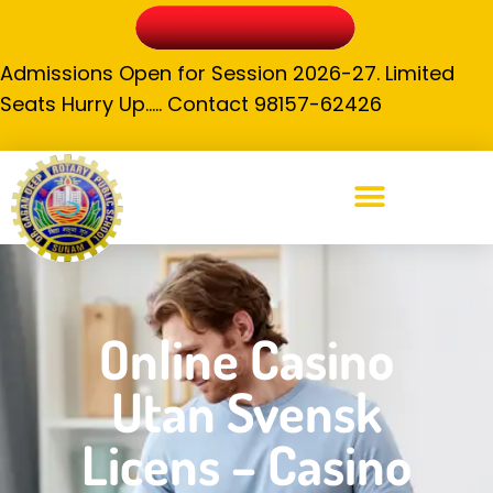
Admissions Open for Session 2026-27. Limited
Seats Hurry Up….. Contact 98157-62426
Online Casino
Utan Svensk
Licens – Casino