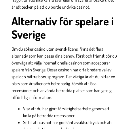
frågor. Om du inte kan få svar eller om svaret är osäkert, det
är ett tecken på att du borde undvika casinot.
Alternativ för spelare i
Sverige
Om du söker casino utan svensk licens, finns det flera
alternativ som kan passa dina behov. Först och främst bör du
överväga att välja internationella casinon som accepterar
spelare från Sverige. Dessa casinon har ofta bredare val av
spel och bättre bonusprogram. Det viktiga är att du hittar en
plats som är säker och betrobarlig. Försök att läsa
recensioner och använda betrodda platser som kan ge dig
tillförlitliga information.
Visa att du har gjort försiktighetsarbete genom att
kolla på betrodda recensioner.
Se till att casinot har godkänt avsiktsuttryck och att