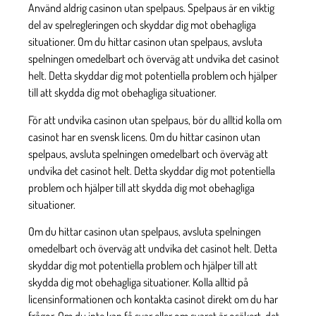
Använd aldrig casinon utan spelpaus. Spelpaus är en viktig
del av spelregleringen och skyddar dig mot obehagliga
situationer. Om du hittar casinon utan spelpaus, avsluta
spelningen omedelbart och överväg att undvika det casinot
helt. Detta skyddar dig mot potentiella problem och hjälper
till att skydda dig mot obehagliga situationer.
För att undvika casinon utan spelpaus, bör du alltid kolla om
casinot har en svensk licens. Om du hittar casinon utan
spelpaus, avsluta spelningen omedelbart och överväg att
undvika det casinot helt. Detta skyddar dig mot potentiella
problem och hjälper till att skydda dig mot obehagliga
situationer.
Om du hittar casinon utan spelpaus, avsluta spelningen
omedelbart och överväg att undvika det casinot helt. Detta
skyddar dig mot potentiella problem och hjälper till att
skydda dig mot obehagliga situationer. Kolla alltid på
licensinformationen och kontakta casinot direkt om du har