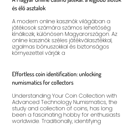
és élő asztalok
A modern online kaszinók világában a
játékosok számára számos lehetőség
kínálkozik, különösen Magyarországon. Az
online kaszinók széles játékválasztékkal,
izgalmas bónuszokkal és biztonságos
környezettel várják a
Effortless coin identification: unlocking
numismatics for collectors
Understanding Your Coin Collection with
Advanced Technology Numismatics, the
study and collection of coins, has long
been a fascinating hobby for enthusiasts
worldwide. Traditionally, identifying