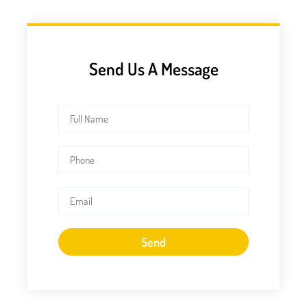
Send Us A Message
Send