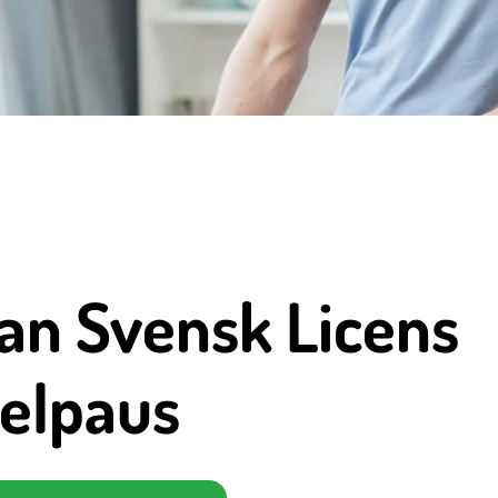
tan Svensk Licens
pelpaus