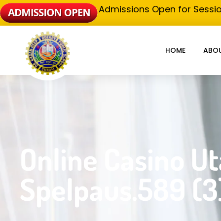
Admissions Open for Sessio
HOME
ABO
Online Casino Ut
Spelpaus.589 (3