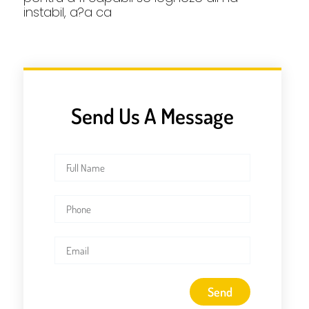
instabil, a?a ca
Send Us A Message
Send