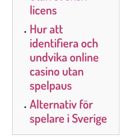
licens
Hur att
identifiera och
undvika online
casino utan
spelpaus
Alternativ för
spelare i Sverige