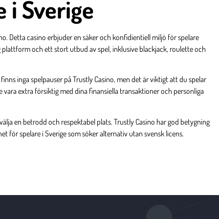
e i Sverige
. Detta casino erbjuder en säker och konfidientiell miljö för spelare
 plattform och ett stort utbud av spel, inklusive blackjack, roulette och
 finns inga spelpauser på Trustly Casino, men det är viktigt att du spelar
 vara extra försiktig med dina finansiella transaktioner och personliga
 välja en betrodd och respektabel plats. Trustly Casino har god betygning
het för spelare i Sverige som söker alternativ utan svensk licens.