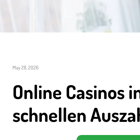
May 28, 2026
Online Casinos i
schnellen Ausza