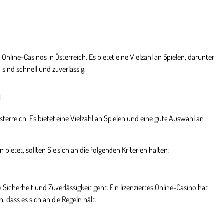
Online-Casinos in Österreich. Es bietet eine Vielzahl an Spielen, darunter
 sind schnell und zuverlässig.
h
Österreich. Es bietet eine Vielzahl an Spielen und eine gute Auswahl an
etet, sollten Sie sich an die folgenden Kriterien halten:
e Sicherheit und Zuverlässigkeit geht. Ein lizenziertes Online-Casino hat
, dass es sich an die Regeln hält.