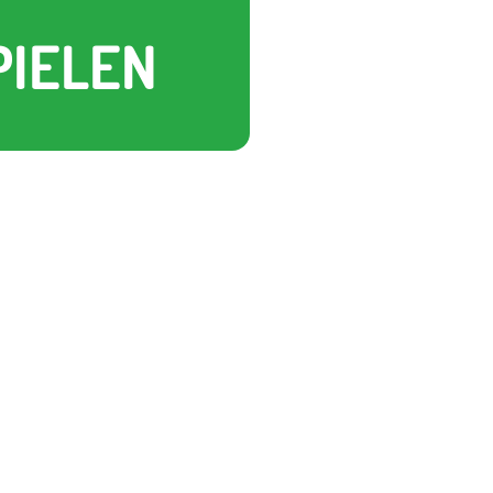
PIELEN