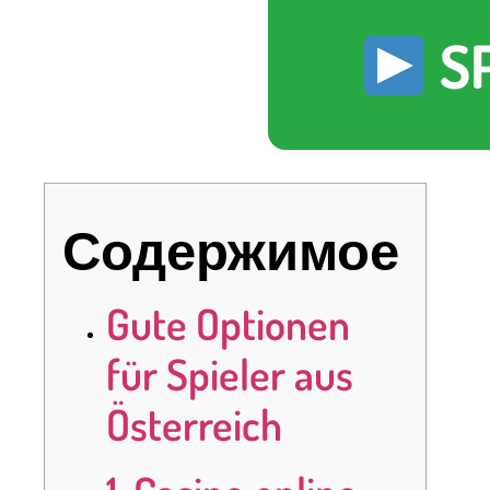
S
Содержимое
Gute Optionen
für Spieler aus
Österreich