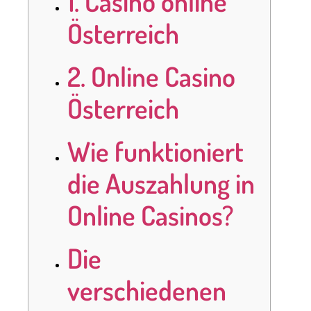
1. Casino online
Österreich
2. Online Casino
Österreich
Wie funktioniert
die Auszahlung in
Online Casinos?
Die
verschiedenen