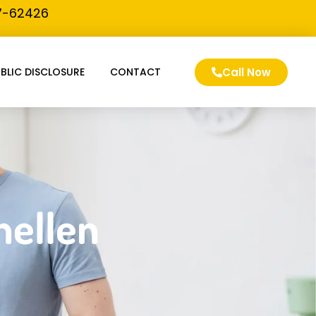
57-62426
Call Now
BLIC DISCLOSURE
CONTACT
nellen