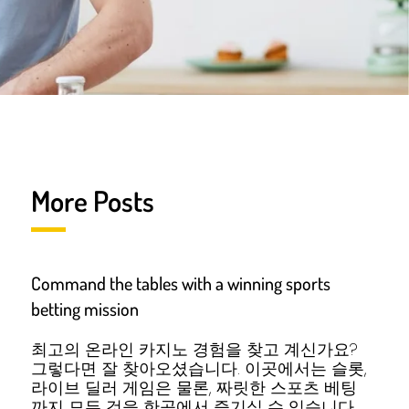
More Posts
Command the tables with a winning sports
betting mission
최고의 온라인 카지노 경험을 찾고 계신가요?
그렇다면 잘 찾아오셨습니다. 이곳에서는 슬롯,
라이브 딜러 게임은 물론, 짜릿한 스포츠 베팅
까지 모든 것을 한곳에서 즐기실 수 있습니다.