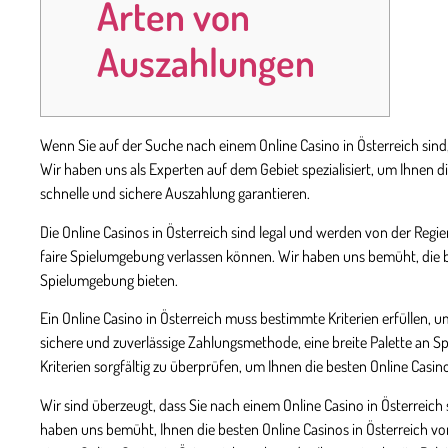
Arten von
Auszahlungen
Wenn Sie auf der Suche nach einem Online Casino in Österreich sind, 
Wir haben uns als Experten auf dem Gebiet spezialisiert, um Ihnen di
schnelle und sichere Auszahlung garantieren.
Die Online Casinos in Österreich sind legal und werden von der Regieru
faire Spielumgebung verlassen können. Wir haben uns bemüht, die be
Spielumgebung bieten.
Ein Online Casino in Österreich muss bestimmte Kriterien erfüllen, um
sichere und zuverlässige Zahlungsmethode, eine breite Palette an S
Kriterien sorgfältig zu überprüfen, um Ihnen die besten Online Casino
Wir sind überzeugt, dass Sie nach einem Online Casino in Österreich
haben uns bemüht, Ihnen die besten Online Casinos in Österreich vorz