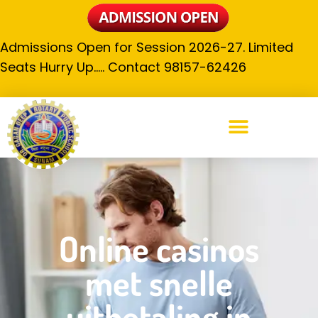
Admissions Open for Session 2026-27. Limited
Seats Hurry Up….. Contact 98157-62426
Online casinos
met snelle
uitbetaling in