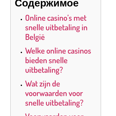
Содержимое
Online casino’s met
snelle uitbetaling in
België
Welke online casinos
bieden snelle
uitbetaling?
Wat zijn de
voorwaarden voor
snelle uitbetaling?