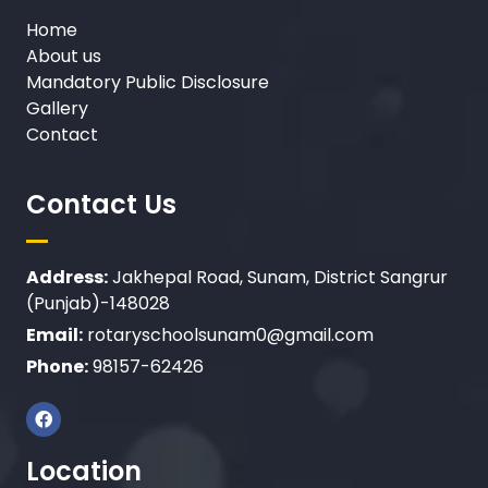
Home
About us
Mandatory Public Disclosure
Gallery
Contact
Contact Us
Address:
Jakhepal Road, Sunam, District Sangrur
(Punjab)-148028
Email:
rotaryschoolsunam0@gmail.com
Phone:
98157-62426
Location