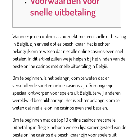
Voorwaarden voor
snelle uitbetaling
Wanneer je een online casino zoekt met een snelle uitbetaling
in België, zijn er veel opties beschikbaar. Het is echter
belangrijk om te weten dat niet alle online casinos even snel
betalen. In dit artikel zullen we je helpen bij het vinden van de
beste online casinos met snelle uitbetaling in België.
Om te beginnen, is het belangrijk om te weten dat er
verschillende soorten online casinos zijn. Sommige zijn
speciaal ontworpen voor spelers uit België, terwijl anderen
wereldwijd beschikbaar zijn. Het is echter belangrijk om te
weten dat niet alle online casinos even snel betalen.
Om te beginnen met de top 10 online casinos met snelle
uitbetaling in België, hebben we een lijst samengesteld van de
beste online casinos die beschikbaar zijn voor spelers uit