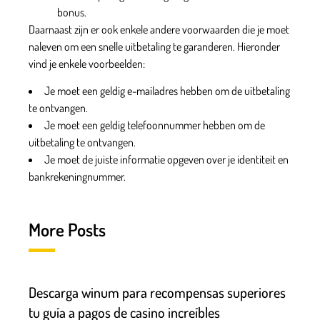
bonus.
Daarnaast zijn er ook enkele andere voorwaarden die je moet
naleven om een snelle uitbetaling te garanderen. Hieronder
vind je enkele voorbeelden:
Je moet een geldig e-mailadres hebben om de uitbetaling
te ontvangen.
Je moet een geldig telefoonnummer hebben om de
uitbetaling te ontvangen.
Je moet de juiste informatie opgeven over je identiteit en
bankrekeningnummer.
More Posts
Descarga winum para recompensas superiores
tu guía a pagos de casino increíbles