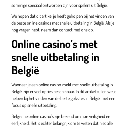
sommige speciaal ontworpen zijn voor spelers uit België.
We hopen dat dit artikel je heeft geholpen bij het vinden van
de beste online casinos met snelle uitbetaling in België. Als je
nog vragen hebt, neem dan contact met ons op.
Online casino’s met
snelle uitbetaling in
België
Wanneer je een online casino zoekt met snelle uitbetaling in
België, zijn er veel opties beschikbaar. In dit artikel zullen we je
helpen bij het vinden van de beste goksites in België, met een
focus op snelle uitbetaling.
Belgische online casino’s zijn bekend om hun veiligheid en
eerlijkheid. Het is echter belangrijk om te weten dat niet alle