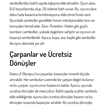
sembollerden belirli sayıda eşleşme elde etmektir. Oyun alanı,
6×5 boyutlarında olup, 20 ödeme hattı sunar. Bu, oyunculara
daha fazla kazanma kombinasyonu elde etme fırsatı verir.
Oyundaki semboller genellikle Yunan mitolojisindeki tanrı ve
tanrıçaları temsil eder. Zeus, Poseidon, Hades gibi güçlü
tanrıların sembolleri, yüksek değerlere sahiptir ve oyunun en
kazançlı sembolleridir. Ayrıca, kupa, asa, başlık gibi semboller
de oyun alanında yer alır.
Çarpanlar ve Ücretsiz
Dönüşler
Gates of Olympus’ta çarpanlar, kazançları önemli ölçüde
artırabilir. Her sembolün üzerinde bir çarpan değeri bulunur
ve bu çarpan, oyuncunun kazancını katlar. Ayrıca, oyunda
ücretsiz dönüşler de mevcuttur. Belirli sayıda scatter sembolü
elde edildiğinde, oyuncular ücretsiz dönüşler kazanır ve bu
dönüşler sırasında kazançlar artabilir. Bu ücretsiz dönüşler,