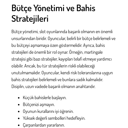
Bütçe Yönetimi ve Bahis
Stratejileri
Bütçe yönetimi, slot oyunlarında başarılı olmanın en önemli
unsurlarından biridir. Oyuncular, belirli bir bütçe belirlemeli ve
bu bütçeyi aşmamaya özen göstermelidir. Ayrıca, bahis
stratejileri de önemli bir rol oynar. Örneğin, martingale
stratejisi gibi bazı stratejiler, kayıpları telafi etmeye yardımcı
olabilir. Ancak, bu tür stratejilerin riskli olabileceği
unutulmamalıdır. Oyuncular, kendi risk toleranslarına uygun
bahis stratejileri belirlemeli ve bunlara sadık kalmalıdır.
Disiplin, uzun vadede başarılı olmanın anahtarıdır.
Küçük bahislerle başlayın.
Bütçenizi aşmayın.
Oyunun kurallarını iyi öğrenin.
Yüksek değerli sembolleri hedefleyin.
Çarpanlardan yararlanın.