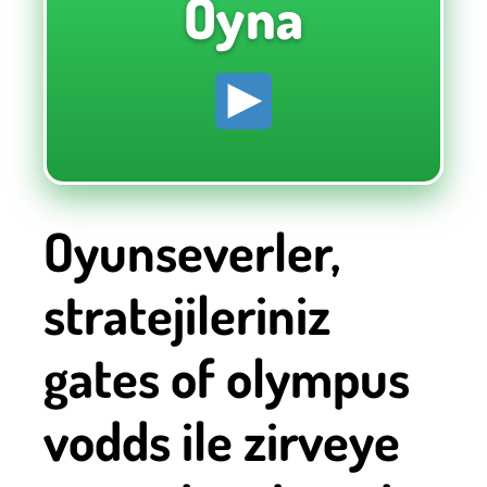
Oyna
Oyunseverler,
stratejileriniz
gates of olympus
vodds ile zirveye