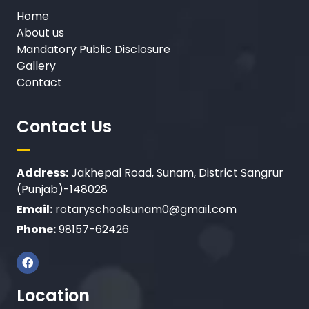
Home
About us
Mandatory Public Disclosure
Gallery
Contact
Contact Us
Address:
Jakhepal Road, Sunam, District Sangrur
(Punjab)-148028
Email:
rotaryschoolsunam0@gmail.com
Phone:
98157-62426
Location