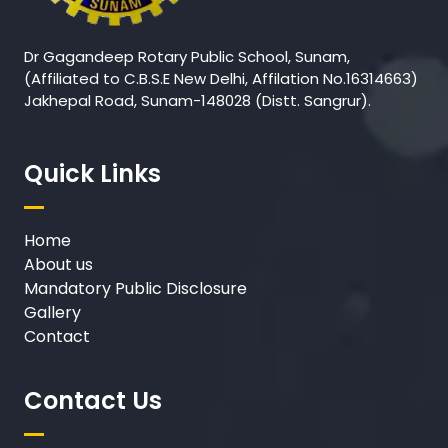
Dr Gagandeep Rotary Public School, Sunam,
(Affiliated to C.B.S.E New Delhi, Affilation No.16314663)
Jakhepal Road, Sunam-148028 (Distt. Sangrur).
Quick Links
Home
About us
Mandatory Public Disclosure
Gallery
Contact
Contact Us