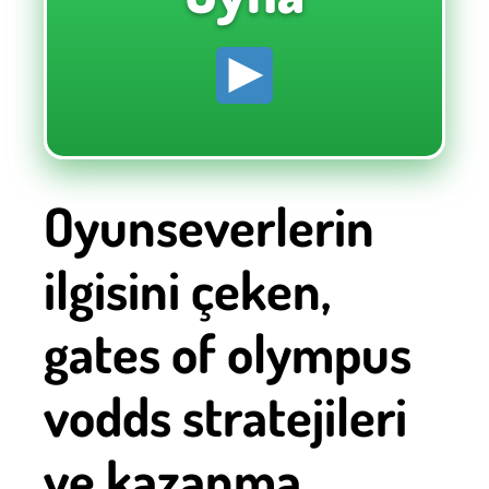
Oyunseverlerin
ilgisini çeken,
gates of olympus
vodds stratejileri
ve kazanma