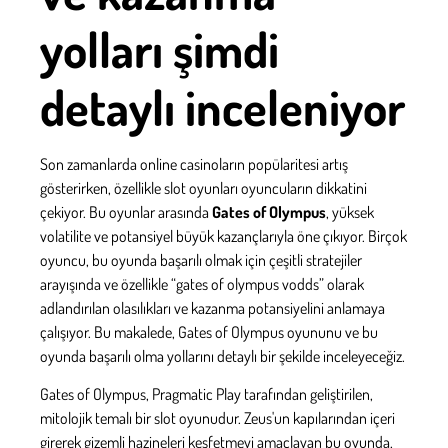
yolları şimdi
detaylı inceleniyor
Son zamanlarda online casinoların popülaritesi artış
gösterirken, özellikle slot oyunları oyuncuların dikkatini
çekiyor. Bu oyunlar arasında
Gates of Olympus
, yüksek
volatilite ve potansiyel büyük kazançlarıyla öne çıkıyor. Birçok
oyuncu, bu oyunda başarılı olmak için çeşitli stratejiler
arayışında ve özellikle “gates of olympus vodds” olarak
adlandırılan olasılıkları ve kazanma potansiyelini anlamaya
çalışıyor. Bu makalede, Gates of Olympus oyununu ve bu
oyunda başarılı olma yollarını detaylı bir şekilde inceleyeceğiz.
Gates of Olympus, Pragmatic Play tarafından geliştirilen,
mitolojik temalı bir slot oyunudur. Zeus'un kapılarından içeri
girerek gizemli hazineleri keşfetmeyi amaçlayan bu oyunda,