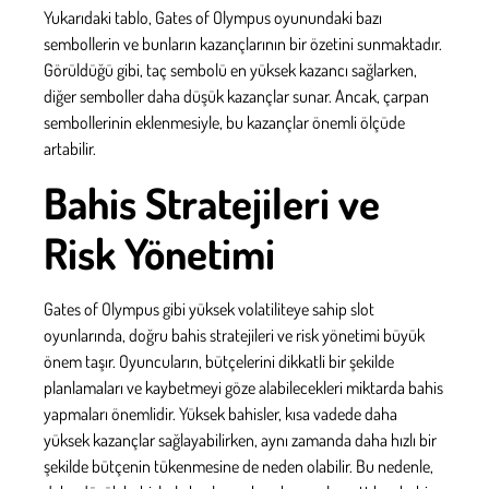
Yukarıdaki tablo, Gates of Olympus oyunundaki bazı
sembollerin ve bunların kazançlarının bir özetini sunmaktadır.
Görüldüğü gibi, taç sembolü en yüksek kazancı sağlarken,
diğer semboller daha düşük kazançlar sunar. Ancak, çarpan
sembollerinin eklenmesiyle, bu kazançlar önemli ölçüde
artabilir.
Bahis Stratejileri ve
Risk Yönetimi
Gates of Olympus gibi yüksek volatiliteye sahip slot
oyunlarında, doğru bahis stratejileri ve risk yönetimi büyük
önem taşır. Oyuncuların, bütçelerini dikkatli bir şekilde
planlamaları ve kaybetmeyi göze alabilecekleri miktarda bahis
yapmaları önemlidir. Yüksek bahisler, kısa vadede daha
yüksek kazançlar sağlayabilirken, aynı zamanda daha hızlı bir
şekilde bütçenin tükenmesine de neden olabilir. Bu nedenle,