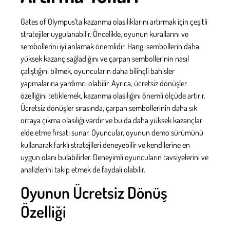
Gates of Olympus'ta kazanma olasılıklarını artırmak için çeşitli
stratejiler uygulanabilir. Öncelikle, oyunun kurallarını ve
sembollerini iyi anlamak önemlidir. Hangi sembollerin daha
yüksek kazanç sağladığını ve çarpan sembollerinin nasıl
çalıştığını bilmek, oyuncuların daha bilinçli bahisler
yapmalarına yardımcı olabilir. Ayrıca, ücretsiz dönüşler
özelliğini tetiklemek, kazanma olasılığını önemli ölçüde artırır.
Ücretsiz dönüşler sırasında, çarpan sembollerinin daha sık
ortaya çıkma olasılığı vardır ve bu da daha yüksek kazançlar
elde etme fırsatı sunar. Oyuncular, oyunun demo sürümünü
kullanarak farklı stratejileri deneyebilir ve kendilerine en
uygun olanı bulabilirler. Deneyimli oyuncuların tavsiyelerini ve
analizlerini takip etmek de faydalı olabilir.
Oyunun Ücretsiz Dönüş
Özelliği