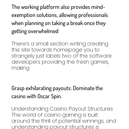
The working platform also provides mind-
exemption solutions, allowing professionals
when planning on taking a break once they
getting overwhelmed
There’s a small section writing creating
this site towards homepage you to
strangely just labels two of the software
developers providing the fresh games,
making
Grasp exhilarating payouts: Dominate the
casino with Oscar Spin.
Understanding Casino Payout Structures
The world of casino gaming is built
around the thrill of potential winnings, and
understanding payout structures is