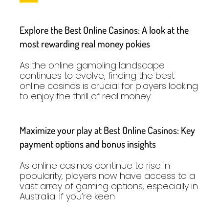
Explore the Best Online Casinos: A look at the
most rewarding real money pokies
As the online gambling landscape
continues to evolve, finding the best
online casinos is crucial for players looking
to enjoy the thrill of real money
Maximize your play at Best Online Casinos: Key
payment options and bonus insights
As online casinos continue to rise in
popularity, players now have access to a
vast array of gaming options, especially in
Australia. If you’re keen