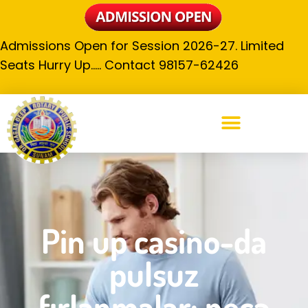
Admissions Open for Session 2026-27. Limited
Seats Hurry Up….. Contact 98157-62426
Pin up casino-da
pulsuz
fırlanmalar: necə