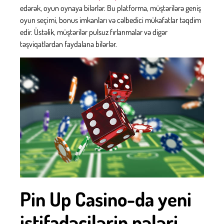
edərək, oyun oynaya bilərlər. Bu platforma, müştərilərə geniş
oyun seçimi, bonus imkanları və cəlbedici mükafatlar təqdim
edir. Üstəlik, müştərilər pulsuz fırlanmalar və digər
təşviqatlardan faydalana bilərlər.
Pin Up Casino-da yeni
istifadəçilərin nələri