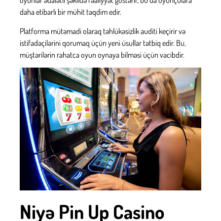
oyunlar ədalətli şəkildə fəaliyyət göstərir, bu da oyunçulara
daha etibarlı bir mühit təqdim edir.
Platforma mütəmadi olaraq təhlükəsizlik auditi keçirir və
istifadəçilərini qorumaq üçün yeni üsullar tətbiq edir. Bu,
müştərilərin rahatca oyun oynaya bilməsi üçün vacibdir.
Niyə Pin Up Casino