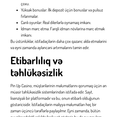
çoxu.
Yüksək bonuslar: İlk depozit üçün bonuslar və pulsuz
fırlanmalar.
Canlı oyunlar: Real dilerlərlə oynamaq imkanı.
İdman mərc etmə: Fərqli idman növlərinə mərc etmək
imkanı.
Bu üstünlüklər, istifadəçilərin daha çox qazanc əldə etmələrini
və eyni zamanda əyləncəni artırmalarını təmin edir.
Etibarlılıq və
təhlükəsizlik
Pin Up Casino, müştərilərinin məlumatlarını qorumaq üçün ən
müasir təhlükəsizlik sistemlərindən istifadə edir. Sayt,
lisenziyalı bir platformadır və bu, onun etibarlı olduğunun
göstəricisidir. İstifadəçilərin maliyyə məlumatları heç bir
zaman üçüncü tərəflərlə paylaşılmır. Eyni zamanda, bütün