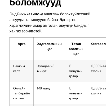
боломжууд
Энд
Pinco казино
-д ашиглаж болох гүйлгээний
аргуудыг танилцуулж байна. Эдгээр нь
хэрэглэгчийн амар амгалан, аюулгүй байдлыг
хангах зорилготой.
Арга
Хадгаламжийн
Татан
Хязгаарл
цаг
авалтын
цаг
Банкны
Хугацаа 1-5
15
10,000$-а
карт
минут
минутын
эхэлнэ
дотор
Онлайн
1-10 минут
15
10,000$-а
төлбөрийн
минутын
эхэлнэ
систем
дотор