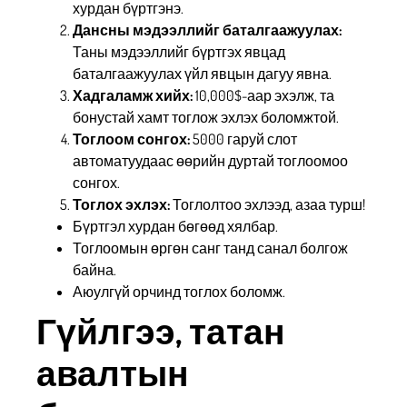
хурдан бүртгэнэ.
Дансны мэдээллийг баталгаажуулах:
Таны мэдээллийг бүртгэх явцад
баталгаажуулах үйл явцын дагуу явна.
Хадгаламж хийх:
10,000$-аар эхэлж, та
бонустай хамт тоглож эхлэх боломжтой.
Тоглоом сонгох:
5000 гаруй слот
автоматуудаас өөрийн дуртай тоглоомоо
сонгох.
Тоглох эхлэх:
Тоглолтоо эхлээд, азаа турш!
Бүртгэл хурдан бөгөөд хялбар.
Тоглоомын өргөн санг танд санал болгож
байна.
Аюулгүй орчинд тоглох боломж.
Гүйлгээ, татан
авалтын