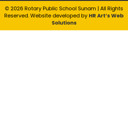
© 2026 Rotary Public School Sunam | All Rights
Reserved. Website developed by
HR Art’s Web
Solutions