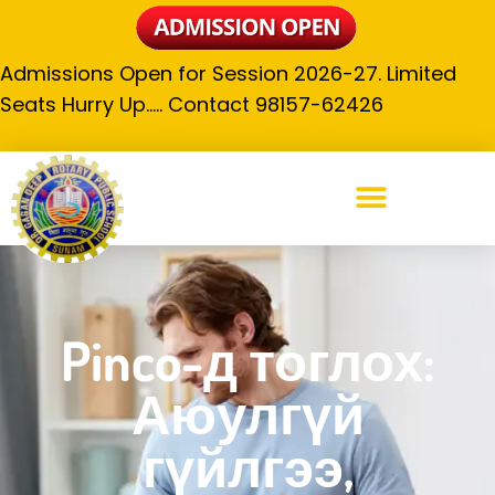
Admissions Open for Session 2026-27. Limited
Seats Hurry Up….. Contact 98157-62426
Pinco-д тоглох:
Аюулгүй
гүйлгээ,