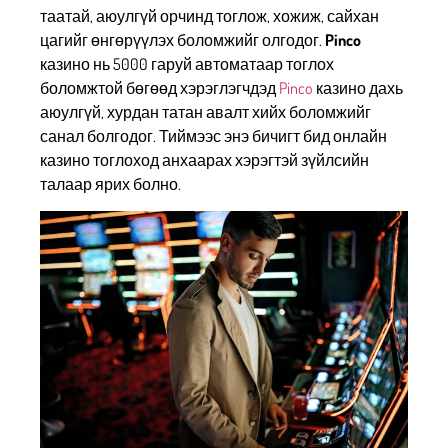
таатай, аюулгүй орчинд тоглож, хожиж, сайхан
цагийг өнгөрүүлэх боломжийг олгодог.
Pinco
казино нь 5000 гаруй автоматаар тоглох
боломжтой бөгөөд хэрэглэгчдэд
Pinco
казино дахь
аюулгүй, хурдан татан авалт хийх боломжийг
санал болгодог. Тиймээс энэ бичигт бид онлайн
казино тоглоход анхаарах хэрэгтэй зүйлсийн
талаар ярих болно.