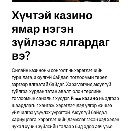
Хүчтэй казино
ямар нэгэн
зүйлээс ялгардаг
вэ?
Онлайн казиноны сонголт нь хэрэглэгчийн
туршлага, аюулгүй байдал, тоглоомын төрөл
зэргээр ялгаатай байдаг. Хэрэглэгчид аюулгүй
гүйлгээ, хурдан татан авалт, олон төрлийн
тоглоомын саналыг хүсдэг.
Pinco казино
нь эдгээр
шаардлагыг хангаж, хэрэглэгчдэд үлгэр жишээ
үйлчилгээ үзүүлэх үүрэгтэй. Аюулгүй байдал,
хариуцлага, хэрэглэгчийн дэмжлэг гэсэн хэд хэдэн
чухал хүчин зүйлсийн талаар бид одоо авч үзье.