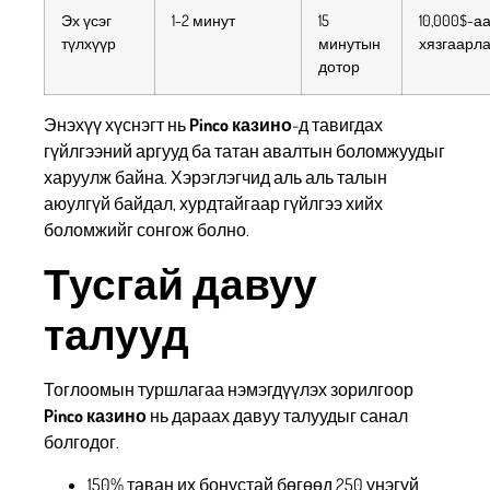
Эх үсэг
1-2 минут
15
10,000$-а
түлхүүр
минутын
хязгаарл
дотор
Энэхүү хүснэгт нь
Pinco казино
-д тавигдах
гүйлгээний аргууд ба татан авалтын боломжуудыг
харуулж байна. Хэрэглэгчид аль аль талын
аюулгүй байдал, хурдтайгаар гүйлгээ хийх
боломжийг сонгож болно.
Тусгай давуу
талууд
Тоглоомын туршлагаа нэмэгдүүлэх зорилгоор
Pinco казино
нь дараах давуу талуудыг санал
болгодог.
150% таван их бонустай бөгөөд 250 үнэгүй