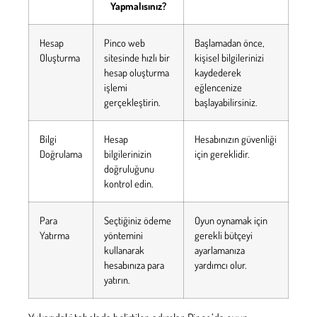
Yapmalısınız?
Hesap
Pinco web
Başlamadan önce,
Oluşturma
sitesinde hızlı bir
kişisel bilgilerinizi
hesap oluşturma
kaydederek
işlemi
eğlencenize
gerçekleştirin.
başlayabilirsiniz.
Bilgi
Hesap
Hesabınızın güvenliği
Doğrulama
bilgilerinizin
için gereklidir.
doğruluğunu
kontrol edin.
Para
Seçtiğiniz ödeme
Oyun oynamak için
Yatırma
yöntemini
gerekli bütçeyi
kullanarak
ayarlamanıza
hesabınıza para
yardımcı olur.
yatırın.