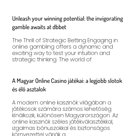
Unleash your winning potential: the invigorating
gamble awaits at dbbet
The Thrill of Strategic Betting Engaging in
online gambling offers a dynamic and
exciting way to test your intuition and
strategic thinking. The world of
A Magyar Online Casino játékai: a legjobb slotok
és élő asztalok
A modern online kaszinók világában a
játékosok számára számos lehetőség
kínálkozik, különösen Magyarországon. Az
online kaszinók széles játékválasztékkal,
izgalmas bónuszokkal és biztonságos
környezettel várják a