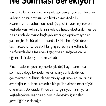
Pinco, kullanıcılarına sunmuş olduğu geniş oyun portföyü ve
kullanıcı dostu arayüzü ile dikkat çekmektedir. İlk
ziyaretinizde, platformun sunduğu çeşitli oyun seçeneklerini
keşfederken, kullanıcılarının kolayca hesap oluşturabilmesi ve
hızlı bir şekilde oyuna başlayabilmesi için optimizasyonlar
yapılmıştır. Bu tür platformlarda, ilk izlenim büyük önem
taşımaktadır; hızlı ve etkili bir giriş süreci, yeni kullanıcıların
platformda daha fazla vakit geçirmesini sağlamakta ve
eğlenceli bir deneyim sunmaktadır.
Pinco, sadece oyun seçenekleriyle değil, aynı zamanda
sunmuş olduğu bonuslar ve kampanyalarla da dikkat
çekmektedir. Kullanıcı deneyimini iyileştirmek adına, bu tür
avantajların kullanıcılara etkin bir şekilde ulaştırılması büyük
önem taşır. Bu yazıda, Pinco’ya hızlı giriş yapmanın yollarını
keşfedecek ve kesintisiz bir oyun deneyimi için neler
gerektiğini ele alacağız.