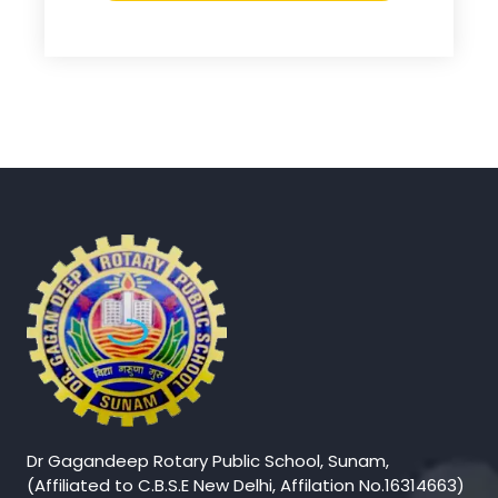
Dr Gagandeep Rotary Public School, Sunam,
(Affiliated to C.B.S.E New Delhi, Affilation No.16314663)