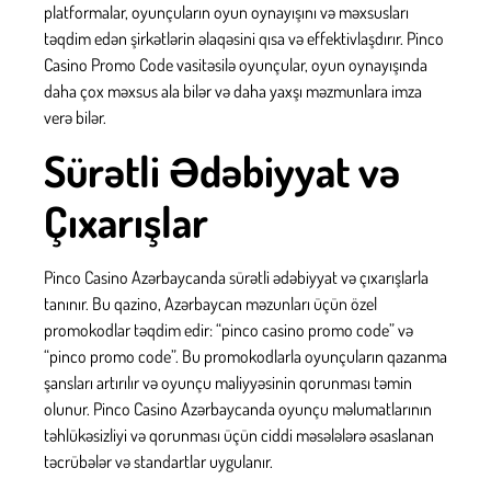
platformalar, oyunçuların oyun oynayışını və məxsusları
təqdim edən şirkətlərin əlaqəsini qısa və effektivlaşdırır. Pinco
Casino Promo Code vasitəsilə oyunçular, oyun oynayışında
daha çox məxsus ala bilər və daha yaxşı məzmunlara imza
verə bilər.
Sürətli Ədəbiyyat və
Çıxarışlar
Pinco Casino Azərbaycanda sürətli ədəbiyyat və çıxarışlarla
tanınır. Bu qazino, Azərbaycan məzunları üçün özel
promokodlar təqdim edir: “pinco casino promo code” və
“pinco promo code”. Bu promokodlarla oyunçuların qazanma
şansları artırılır və oyunçu maliyyəsinin qorunması təmin
olunur. Pinco Casino Azərbaycanda oyunçu məlumatlarının
təhlükəsizliyi və qorunması üçün ciddi məsələlərə əsaslanan
təcrübələr və standartlar uygulanır.