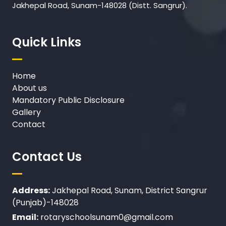
Jakhepal Road, Sunam-148028 (Distt. Sangrur).
Quick Links
Home
About us
Mandatory Public Disclosure
Gallery
Contact
Contact Us
Address:
Jakhepal Road, Sunam, District Sangrur
(Punjab)-148028
Email:
rotaryschoolsunam0@gmail.com