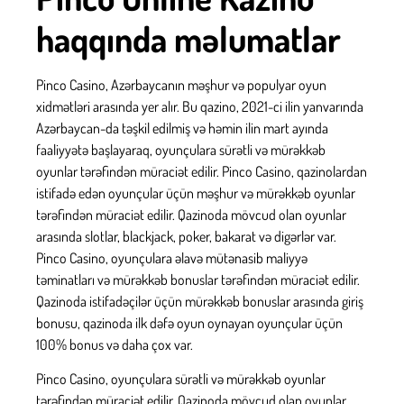
haqqında məlumatlar
Pinco Casino, Azərbaycanın məşhur və populyar oyun
xidmətləri arasında yer alır. Bu qazino, 2021-ci ilin yanvarında
Azərbaycan-da təşkil edilmiş və həmin ilin mart ayında
faaliyyətə başlayaraq, oyunçulara sürətli və mürəkkəb
oyunlar tərəfindən müraciət edilir. Pinco Casino, qazinolardan
istifadə edən oyunçular üçün məşhur və mürəkkəb oyunlar
tərəfindən müraciət edilir. Qazinoda mövcud olan oyunlar
arasında slotlar, blackjack, poker, bakarat və digərlər var.
Pinco Casino, oyunçulara əlavə mütənasib maliyyə
təminatları və mürəkkəb bonuslar tərəfindən müraciət edilir.
Qazinoda istifadəçilər üçün mürəkkəb bonuslar arasında giriş
bonusu, qazinoda ilk dəfə oyun oynayan oyunçular üçün
100% bonus və daha çox var.
Pinco Casino, oyunçulara sürətli və mürəkkəb oyunlar
tərəfindən müraciət edilir. Qazinoda mövcud olan oyunlar