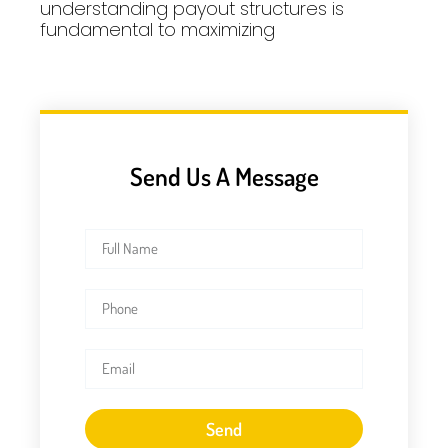
understanding payout structures is
fundamental to maximizing
Send Us A Message
Send