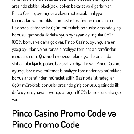
arasında slotlar, blackjack, poker, bakarat və digərlər var.
Pinco Casino, oyunçulara əlavə mütənasib maliyyə
təminatları və mürəkkəb bonuslar tərəfindən müraciət edilir.
Qazinoda istifadəçilər üçün mürəkkəb bonuslar arasında giriş
bonusu, qazinoda ilk dəfə oyun oynayan oyunçular üçün
100% bonus və daha çox var. Pinco Casino, oyunçulara ən
yaxşı oyunları və mütənasib maliyyə təminatları tərəfindən
müraciət edilir. Qazinoda mövcud olan oyunlar arasında
slotlar, blackjack, poker, bakarat və digərlər var. Pinco Casino,
oyunçulara əlavə mütənasib maliyyə təminatları və mürəkkəb
bonuslar tərəfindən müraciət edilir. Qazinoda istifadəçilər
üçün mürəkkəb bonuslar arasında giriş bonusu, qazinoda ilk
dəfə oyun oynayan oyunçular üçün 100% bonus və daha çox
var.
Pinco Casino Promo Code və
Pinco Promo Code