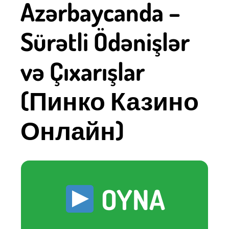
Azərbaycanda –
Sürətli Ödənişlər
və Çıxarışlar
(Пинко Казино
Онлайн)
OYNA