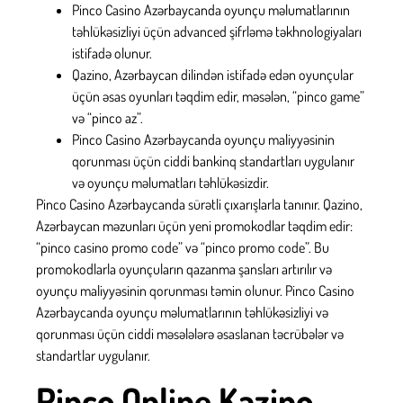
Pinco Casino Azərbaycanda oyunçu məlumatlarının
təhlükəsizliyi üçün advanced şifrləmə təkhnologiyaları
istifadə olunur.
Qazino, Azərbaycan dilindən istifadə edən oyunçular
üçün əsas oyunları təqdim edir, məsələn, “pinco game”
və “pinco az”.
Pinco Casino Azərbaycanda oyunçu maliyyəsinin
qorunması üçün ciddi bankinq standartları uygulanır
və oyunçu məlumatları təhlükəsizdir.
Pinco Casino Azərbaycanda sürətli çıxarışlarla tanınır. Qazino,
Azərbaycan məzunları üçün yeni promokodlar təqdim edir:
“pinco casino promo code” və “pinco promo code”. Bu
promokodlarla oyunçuların qazanma şansları artırılır və
oyunçu maliyyəsinin qorunması təmin olunur. Pinco Casino
Azərbaycanda oyunçu məlumatlarının təhlükəsizliyi və
qorunması üçün ciddi məsələlərə əsaslanan təcrübələr və
standartlar uygulanır.
Pinco Online Kazino