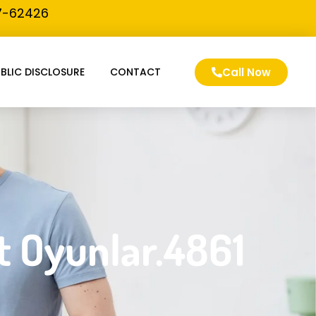
57-62426
Call Now
BLIC DISCLOSURE
CONTACT
t Oyunlar.4861