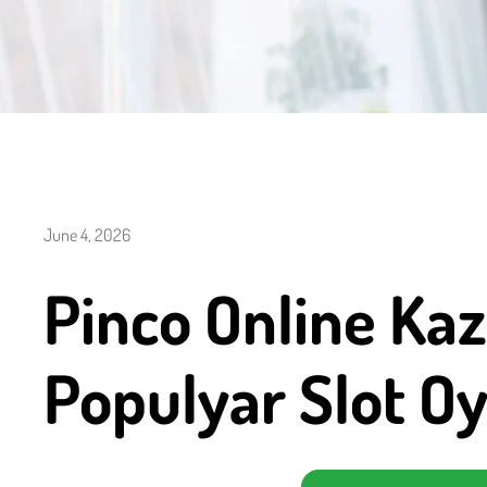
June 4, 2026
Pinco Online Kaz
Populyar Slot Oy