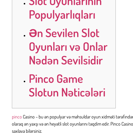
Slot Oyunlarının
Populyarlıqları
Ən Sevilen Slot
Oyunları və Onlar
Nədən Sevilsidir
Pinco Game
Slotun Nəticələri
pinco
Casino – bu ən populyar və məhsuldar oyun xidməti tərəfində
olaraq ən yaxşı və ən heyətli slot oyunlarını təqdim edir. Pinco Cas
saxlaya bilərsiniz.