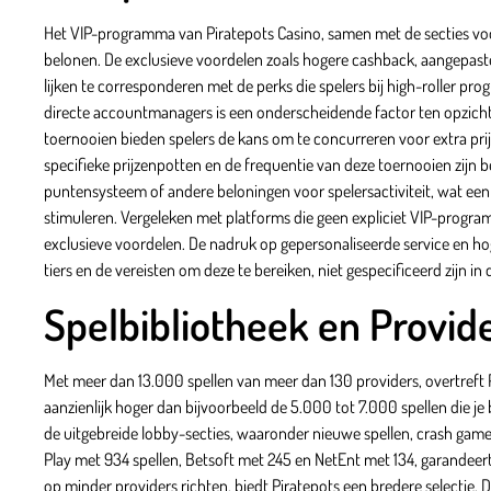
Het VIP-programma van Piratepots Casino, samen met de secties voor
belonen. De exclusieve voordelen zoals hogere cashback, aangepaste 
lijken te corresponderen met de perks die spelers bij high-roller 
directe accountmanagers is een onderscheidende factor ten opzichte 
toernooien bieden spelers de kans om te concurreren voor extra prijz
specifieke prijzenpotten en de frequentie van deze toernooien zijn 
puntensysteem of andere beloningen voor spelersactiviteit, wat een 
stimuleren. Vergeleken met platforms die geen expliciet VIP-progr
exclusieve voordelen. De nadruk op gepersonaliseerde service en ho
tiers en de vereisten om deze te bereiken, niet gespecificeerd zijn in
Spelbibliotheek en Provi
Met meer dan 13.000 spellen van meer dan 130 providers, overtreft P
aanzienlijk hoger dan bijvoorbeeld de 5.000 tot 7.000 spellen die je 
de uitgebreide lobby-secties, waaronder nieuwe spellen, crash gam
Play met 934 spellen, Betsoft met 245 en NetEnt met 134, garandeert
op minder providers richten, biedt Piratepots een bredere selectie. De