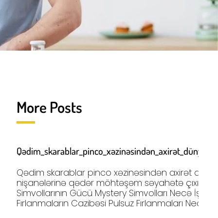
More Posts
Qədim_skarablar_pinco_xəzinəsindən_axirət_dünyasının
Qədim skarablar pinco xəzinəsindən axirət dünyası
nişanələrinə qədər möhtəşəm səyahətə çıxır Mis
Simvollarının Gücü Mystery Simvolları Necə İşləyir
Fırlanmaların Cazibəsi Pulsuz Fırlanmaları Necə