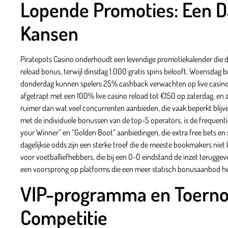
Lopende Promoties: Een D
Kansen
Piratepots Casino onderhoudt een levendige promotiekalender die
reload bonus, terwijl dinsdag 1.000 gratis spins belooft. Woensdag b
donderdag kunnen spelers 25% cashback verwachten op live casinosp
afgetrapt met een 100% live casino reload tot €150 op zaterdag, en zo
ruimer dan wat veel concurrenten aanbieden, die vaak beperkt blijve
met de individuele bonussen van de top-5 operators, is de frequentie
your Winner” en “Golden Boot” aanbiedingen, die extra free bets en 
dagelijkse odds zijn een sterke troef die de meeste bookmakers ni
voor voetballiefhebbers, die bij een 0-0 eindstand de inzet teruggeve
een voorsprong op platforms die een meer statisch bonusaanbod h
VIP-programma en Toernooi
Competitie