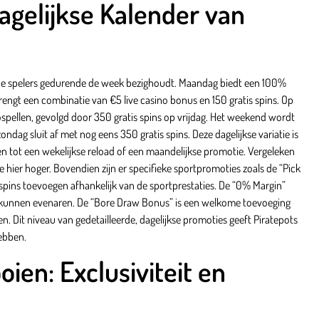
agelijkse Kalender van
 de spelers gedurende de week bezighoudt. Maandag biedt een 100%
rengt een combinatie van €5 live casino bonus en 150 gratis spins. Op
ellen, gevolgd door 350 gratis spins op vrijdag. Het weekend wordt
ndag sluit af met nog eens 350 gratis spins. Deze dagelijkse variatie is
n tot een wekelijkse reload of een maandelijkse promotie. Vergeleken
 hier hoger. Bovendien zijn er specifieke sportpromoties zoals de “Pick
spins toevoegen afhankelijk van de sportprestaties. De “0% Margin”
et kunnen evenaren. De “Bore Draw Bonus” is een welkome toevoeging
n. Dit niveau van gedetailleerde, dagelijkse promoties geeft Piratepots
ebben.
en: Exclusiviteit en