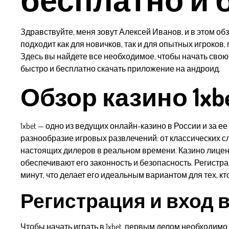
Здравствуйте, меня зовут Алексей Иванов, и в этом об
подходит как для новичков, так и для опытных игроков
Здесь вы найдете все необходимое, чтобы начать свою
быстро и бесплатно скачать приложение на андроид.
Обзор казино 1xb
1xbet — одно из ведущих онлайн-казино в России и за 
разнообразие игровых развлечений: от классических сл
настоящих дилеров в реальном времени. Казино лицен
обеспечивают его законность и безопасность. Регистрац
минут, что делает его идеальным вариантом для тех, кт
Регистрация и вход 
Чтобы начать играть в 1xbet, первым делом необходимо 