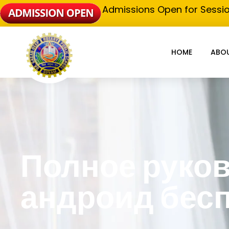
Admissions Open for Sessio
HOME
ABO
Полное руково
андроид бесп