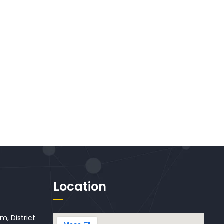
Location
, District