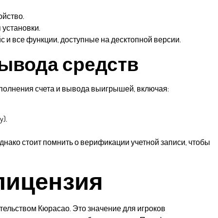
ойство.
 установки.
и все функции, доступные на десктопной версии.
вывода средств
ополнения счета и вывода выигрышей, включая:
y).
днако стоит помнить о верификации учетной записи, чтобы
лицензия
ительством Кюрасао. Это значение для игроков