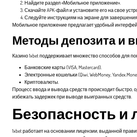
Найдите раздел «Мобильное приложение».
Скачайте APK-файл и установите его на свое устр
Следуйте инструкциям на экране для завершения
Мобильное приложение предлагает удобный интерфейс 
Методы депозита и 
Казино 1xbet поддерживает множество способов для п
Банковские карты (VISA, Mastercard).
Электронные кошельки (Qiwi, WebMoney, Yandex.Mone
Криптовалюты.
Процесс ввода и вывода средств происходит быстро, о
избежать задержек при выводе выигранных средств.
Безопасность и 
1xbet работает на основании лицензии, выданной прав