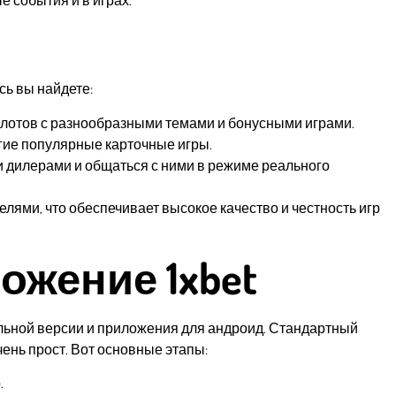
сь вы найдете:
слотов с разнообразными темами и бонусными играми.
угие популярные карточные игры.
и дилерами и общаться с ними в режиме реального
ями, что обеспечивает высокое качество и честность игр
жение 1xbet
льной версии и приложения для андроид. Стандартный
чень прост. Вот основные этапы:
.