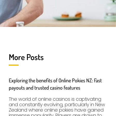
More Posts
Exploring the benefits of Online Pokies NZ: Fast
payouts and trusted casino features
The world of online casinos is captivating
and constantly evolving, particularly in New
Zealand where online pokies have gained
immense popularity. Players are drawn to