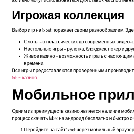
Игрожая коллекция
Выбор игр на 1xbet поражает своим разнообразием. Зде
Слоты – от классических до современных видео-
Настольные игры – рулетка, блэкджек, покер и др
Живое казино – возможность играть с настоящим
времени.
Все игры предоставляются проверенными производител
1xbet казино
.
Мобильное прило
Одним из преимуществ казино является наличие моби
процесс скачать 1xbet на андроид бесплатно и быстро о
Перейдите на сайт 1xbet через мобильный браузер