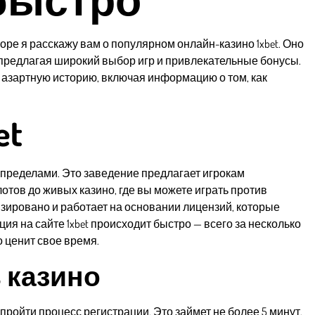
зоре я расскажу вам о популярном онлайн-казино 1xbet. Оно
, предлагая широкий выбор игр и привлекательные бонусы.
 азартную историю, включая информацию о том, как
et
ее пределами. Это заведение предлагает игрокам
отов до живых казино, где вы можете играть против
зировано и работает на основании лицензий, которые
ия на сайте 1xbet происходит быстро — всего за несколько
о ценит свое время.
в казино
пройти процесс регистрации. Это займет не более 5 минут.