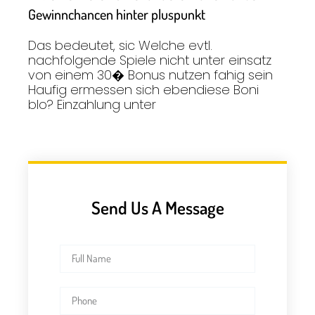
Gewinnchancen hinter pluspunkt
Das bedeutet, sic Welche evtl.
nachfolgende Spiele nicht unter einsatz
von einem 30� Bonus nutzen fahig sein
Haufig ermessen sich ebendiese Boni
blo? Einzahlung unter
Send Us A Message