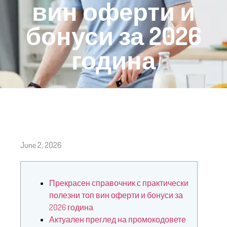
вин оферти и
бонуси за 2026
година
June 2, 2026
Прекрасен справочник с практически
полезни топ вин оферти и бонуси за
2026 година
Актуален преглед на промокодовете