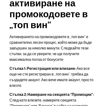
активиране на
промокодовете в
„топ вин“
Активирането на промокодовете в „топ вин“ е
сравнително лесен процес, който може да бъде
завършен за няколко минути. Следвайте тези
стъпки, за да се уверите, че ще получите
максимална полза от бонусите:
Стъпка 1: Регистрация или влизане:
Ако все
още не сте регистриран в „топ вин“, трябва да
създадете акаунт. Ако вече имате акаунт, просто
влезте.
Стъпка 2: Намиране на секцията “Промоции”:
След като влезете, намерете секцията
“Промоции” или “Бонуси” в сайта на казиното.