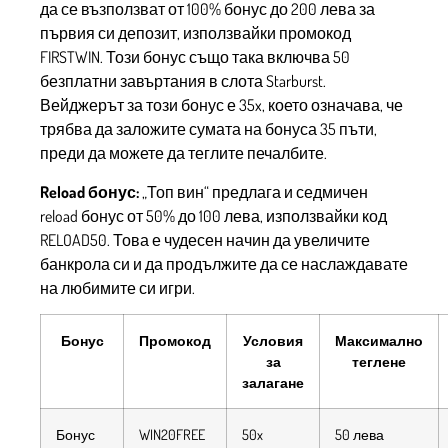
да се възползват от 100% бонус до 200 лева за
първия си депозит, използвайки промокод
FIRSTWIN. Този бонус също така включва 50
безплатни завъртания в слота Starburst.
Вейджерът за този бонус е 35x, което означава, че
трябва да заложите сумата на бонуса 35 пъти,
преди да можете да теглите печалбите.
Reload бонус:
„Топ вин“ предлага и седмичен
reload бонус от 50% до 100 лева, използвайки код
RELOAD50. Това е чудесен начин да увеличите
банкрола си и да продължите да се наслаждавате
на любимите си игри.
Бонус
Промокод
Условия
Максимално
за
теглене
залагане
Бонус
WIN20FREE
50x
50 лева