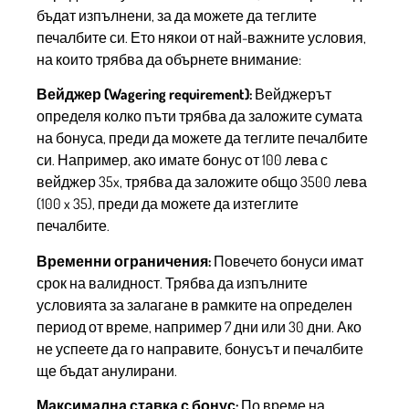
бъдат изпълнени, за да можете да теглите
печалбите си. Ето някои от най-важните условия,
на които трябва да обърнете внимание:
Вейджер (Wagering requirement):
Вейджерът
определя колко пъти трябва да заложите сумата
на бонуса, преди да можете да теглите печалбите
си. Например, ако имате бонус от 100 лева с
вейджер 35x, трябва да заложите общо 3500 лева
(100 x 35), преди да можете да изтеглите
печалбите.
Временни ограничения:
Повечето бонуси имат
срок на валидност. Трябва да изпълните
условията за залагане в рамките на определен
период от време, например 7 дни или 30 дни. Ако
не успеете да го направите, бонусът и печалбите
ще бъдат анулирани.
Максимална ставка с бонус:
По време на