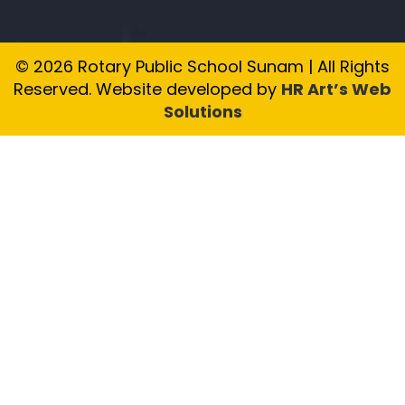
© 2026 Rotary Public School Sunam | All Rights
Reserved. Website developed by
HR Art’s Web
Solutions