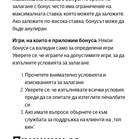
залагане с бонус често има ограничение на
максималната ставка, която можете да заложите.
Ако заложите по-висока ставка, бонусът може да
бъде анулиран.
Игри, на които е приложим бонуса:
Някои
бонуси са валидни само за определени игри.
Уверете се, че играете на допустимите игри, за да
изпълните условията за залагане.
Прочетете внимателно условията и
изискванията за залагане.
Уверете се, че изпълнявате всички условия,
преди да се опитате да изтеглите печалбите
си.
Ако имате въпроси, обърнете се към
службата за поддръжка на клиенти на „топ
вин“.