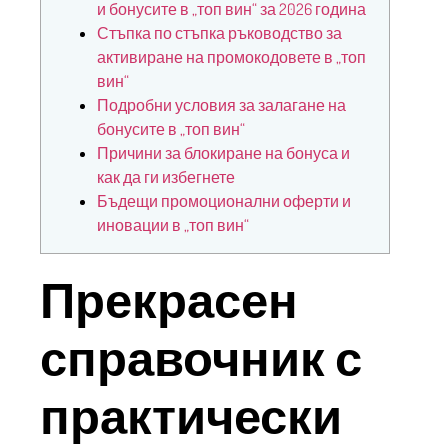
и бонусите в „топ вин“ за 2026 година
Стъпка по стъпка ръководство за
активиране на промокодовете в „топ
вин“
Подробни условия за залагане на
бонусите в „топ вин“
Причини за блокиране на бонуса и
как да ги избегнете
Бъдещи промоционални оферти и
иновации в „топ вин“
Прекрасен
справочник с
практически