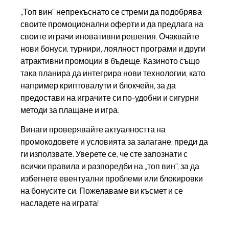
„Топ вин“ непрекъснато се стреми да подобрява
своите промоционални оферти и да предлага на
своите играчи иновативни решения. Очаквайте
нови бонуси, турнири, лоялност програми и други
атрактивни промоции в бъдеще. Казиното също
така планира да интегрира нови технологии, като
например криптовалути и блокчейн, за да
предостави на играчите си по-удобни и сигурни
методи за плащане и игра.
Винаги проверявайте актуалността на
промокодовете и условията за залагане, преди да
ги използвате. Уверете се, че сте запознати с
всички правила и разпоредби на „топ вин“, за да
избегнете евентуални проблеми или блокировки
на бонусите си. Пожелаваме ви късмет и се
насладете на играта!