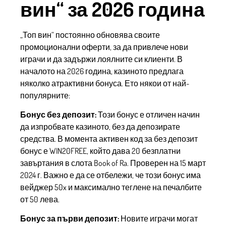
вин“ за 2026 година
„Топ вин“ постоянно обновява своите
промоционални оферти, за да привлече нови
играчи и да задържи лоялните си клиенти. В
началото на 2026 година, казиното предлага
няколко атрактивни бонуса. Ето някои от най-
популярните:
Бонус без депозит:
Този бонус е отличен начин
да изпробвате казиното, без да депозирате
средства. В момента активен код за без депозит
бонус е WIN20FREE, който дава 20 безплатни
завъртания в слота Book of Ra. Проверен на 15 март
2024 г. Важно е да се отбележи, че този бонус има
вейджер 50x и максимално теглене на печалбите
от 50 лева.
Бонус за първи депозит:
Новите играчи могат