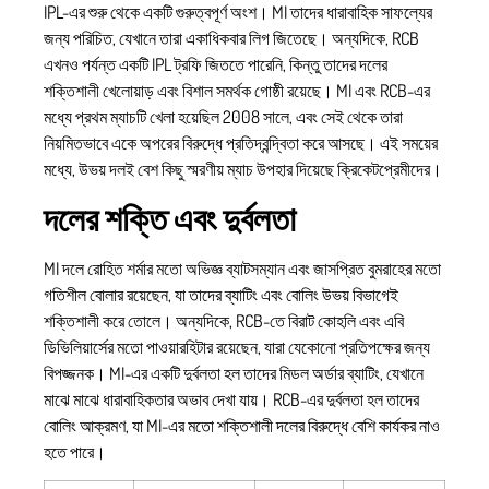
IPL-এর শুরু থেকে একটি গুরুত্বপূর্ণ অংশ। MI তাদের ধারাবাহিক সাফল্যের
জন্য পরিচিত, যেখানে তারা একাধিকবার লিগ জিতেছে। অন্যদিকে, RCB
এখনও পর্যন্ত একটি IPL ট্রফি জিততে পারেনি, কিন্তু তাদের দলের
শক্তিশালী খেলোয়াড় এবং বিশাল সমর্থক গোষ্ঠী রয়েছে। MI এবং RCB-এর
মধ্যে প্রথম ম্যাচটি খেলা হয়েছিল 2008 সালে, এবং সেই থেকে তারা
নিয়মিতভাবে একে অপরের বিরুদ্ধে প্রতিদ্বন্দ্বিতা করে আসছে। এই সময়ের
মধ্যে, উভয় দলই বেশ কিছু স্মরণীয় ম্যাচ উপহার দিয়েছে ক্রিকেটপ্রেমীদের।
দলের শক্তি এবং দুর্বলতা
MI দলে রোহিত শর্মার মতো অভিজ্ঞ ব্যাটসম্যান এবং জাসপ্রিত বুমরাহের মতো
গতিশীল বোলার রয়েছেন, যা তাদের ব্যাটিং এবং বোলিং উভয় বিভাগেই
শক্তিশালী করে তোলে। অন্যদিকে, RCB-তে বিরাট কোহলি এবং এবি
ডিভিলিয়ার্সের মতো পাওয়ারহিটার রয়েছেন, যারা যেকোনো প্রতিপক্ষের জন্য
বিপজ্জনক। MI-এর একটি দুর্বলতা হল তাদের মিডল অর্ডার ব্যাটিং, যেখানে
মাঝে মাঝে ধারাবাহিকতার অভাব দেখা যায়। RCB-এর দুর্বলতা হল তাদের
বোলিং আক্রমণ, যা MI-এর মতো শক্তিশালী দলের বিরুদ্ধে বেশি কার্যকর নাও
হতে পারে।