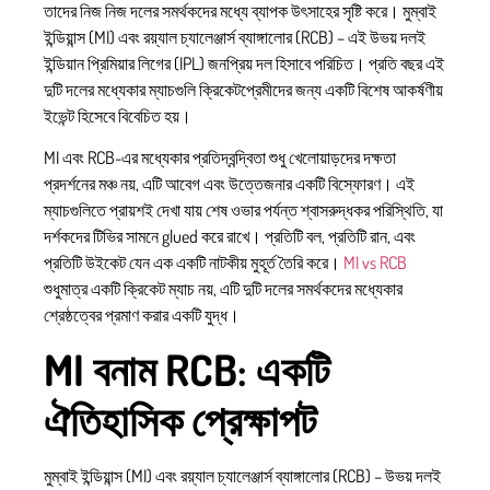
তাদের নিজ নিজ দলের সমর্থকদের মধ্যে ব্যাপক উৎসাহের সৃষ্টি করে। মুম্বাই
ইন্ডিয়ান্স (MI) এবং রয়্যাল চ্যালেঞ্জার্স ব্যাঙ্গালোর (RCB) – এই উভয় দলই
ইন্ডিয়ান প্রিমিয়ার লিগের (IPL) জনপ্রিয় দল হিসাবে পরিচিত। প্রতি বছর এই
দুটি দলের মধ্যেকার ম্যাচগুলি ক্রিকেটপ্রেমীদের জন্য একটি বিশেষ আকর্ষণীয়
ইভেন্ট হিসেবে বিবেচিত হয়।
MI এবং RCB-এর মধ্যেকার প্রতিদ্বন্দ্বিতা শুধু খেলোয়াড়দের দক্ষতা
প্রদর্শনের মঞ্চ নয়, এটি আবেগ এবং উত্তেজনার একটি বিস্ফোরণ। এই
ম্যাচগুলিতে প্রায়শই দেখা যায় শেষ ওভার পর্যন্ত শ্বাসরুদ্ধকর পরিস্থিতি, যা
দর্শকদের টিভির সামনে glued করে রাখে। প্রতিটি বল, প্রতিটি রান, এবং
প্রতিটি উইকেট যেন এক একটি নাটকীয় মুহূর্ত তৈরি করে।
MI vs RCB
শুধুমাত্র একটি ক্রিকেট ম্যাচ নয়, এটি দুটি দলের সমর্থকদের মধ্যেকার
শ্রেষ্ঠত্বের প্রমাণ করার একটি যুদ্ধ।
MI বনাম RCB: একটি
ঐতিহাসিক প্রেক্ষাপট
মুম্বাই ইন্ডিয়ান্স (MI) এবং রয়্যাল চ্যালেঞ্জার্স ব্যাঙ্গালোর (RCB) – উভয় দলই