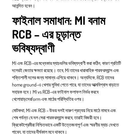
আনন্দিত হবেন।
ফাইনাল সমাধান: MI বনাম
RCB – এর চূড়ান্ত
ভবিষ্যদ্বাণী
MI এবং RCB-এর মধ্যেকার ম্যাচগুলির ভবিষ্যদ্বাণী করা কঠিন, কারণ প্রতিটি
দলেরই জেতার ক্ষমতা রয়েছে। তবে, MI তাদের ধারাবাহিক পারফরম্যান্স এবং
শক্তিশালী দলের জন্য সামান্য এগিয়ে থাকবে। অন্যদিকে, RCB তাদের
home ground-এ খেলার সুবিধা পেতে পারে, যা তাদের আত্মবিশ্বাস বাড়াতে
সহায়ক হবে। MI vs RCB-এর ফাইনাল ফলাফল নির্ভর করবে
খেলোয়াড়দেরform এবং মাঠের পরিস্থিতির ওপর।
মোটকথা, MI এবং RCB – উভয় দলই দারুণ প্রত্যয় নিয়ে মাঠে নামবে এবং
শেষ পর্যন্ত যে দল সেরা পারফরম্যান্স করবে, তারাই বিজয়ী হবে।
ক্রিকেটপ্রেমীরা নিশ্চিতভাবে একটি উত্তেজনাপূর্ণ এবং স্মরণীয় ম্যাচ দেখতে
পাবেন, যা তাদের দীর্ঘকাল মনে থাকবে।