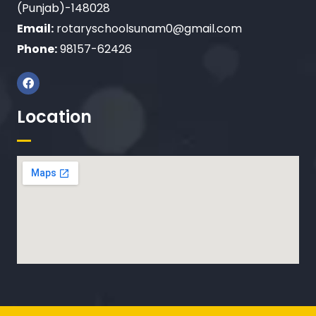
(Punjab)-148028
Email:
rotaryschoolsunam0@gmail.com
Phone:
98157-62426
Location