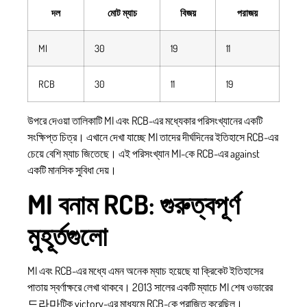
দল
মোট ম্যাচ
বিজয়
পরাজয়
MI
30
19
11
RCB
30
11
19
উপরে দেওয়া তালিকাটি MI এবং RCB-এর মধ্যেকার পরিসংখ্যানের একটি
সংক্ষিপ্ত চিত্র। এখানে দেখা যাচ্ছে MI তাদের দীর্ঘদিনের ইতিহাসে RCB-এর
চেয়ে বেশি ম্যাচ জিতেছে। এই পরিসংখ্যান MI-কে RCB-এর against
একটি মানসিক সুবিধা দেয়।
MI বনাম RCB: গুরুত্বপূর্ণ
মুহূর্তগুলো
MI এবং RCB-এর মধ্যে এমন অনেক ম্যাচ হয়েছে যা ক্রিকেট ইতিহাসের
পাতায় স্বর্ণাক্ষরে লেখা থাকবে। 2013 সালের একটি ম্যাচে MI শেষ ওভারের
드라마টিক victory-এর মাধ্যমে RCB-কে পরাজিত করেছিল।