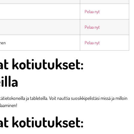
Pelaa nyt
Pelaa nyt
inen
Pelaa nyt
t kotiutukset:
illa
tätietokoneilla ja tableteilla. Voit nauttia suosikkipelistäsi missä ja milloin
pelaaminen!
t kotiutukset: