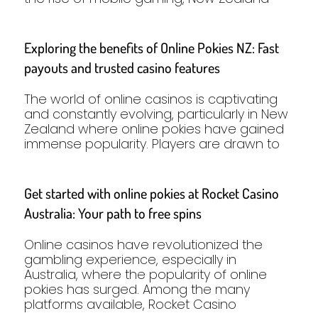
Exploring the benefits of Online Pokies NZ: Fast
payouts and trusted casino features
The world of online casinos is captivating
and constantly evolving, particularly in New
Zealand where online pokies have gained
immense popularity. Players are drawn to
Get started with online pokies at Rocket Casino
Australia: Your path to free spins
Online casinos have revolutionized the
gambling experience, especially in
Australia, where the popularity of online
pokies has surged. Among the many
platforms available, Rocket Casino