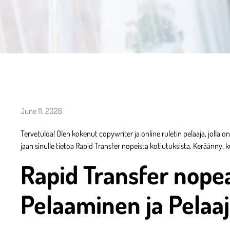
June 11, 2026
Tervetuloa! Olen kokenut copywriter ja online ruletin pelaaja, jolla o
jaan sinulle tietoa Rapid Transfer nopeista kotiutuksista. Keräänny, ku
Rapid Transfer nopea
Pelaaminen ja Pelaa