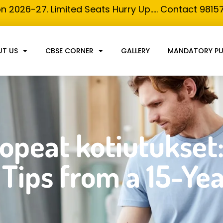
n 2026-27. Limited Seats Hurry Up….. Contact 981
UT US
CBSE CORNER
GALLERY
MANDATORY PU
nopeat kotiutukset
Tips from a 15-Yea