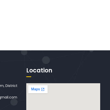
Location
, District
gmail.com