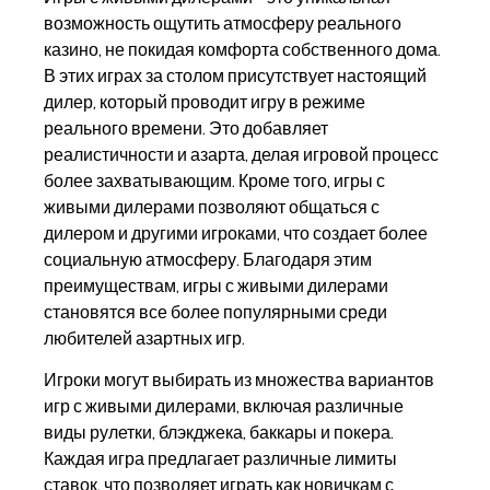
возможность ощутить атмосферу реального
казино, не покидая комфорта собственного дома.
В этих играх за столом присутствует настоящий
дилер, который проводит игру в режиме
реального времени. Это добавляет
реалистичности и азарта, делая игровой процесс
более захватывающим. Кроме того, игры с
живыми дилерами позволяют общаться с
дилером и другими игроками, что создает более
социальную атмосферу. Благодаря этим
преимуществам, игры с живыми дилерами
становятся все более популярными среди
любителей азартных игр.
Игроки могут выбирать из множества вариантов
игр с живыми дилерами, включая различные
виды рулетки, блэкджека, баккары и покера.
Каждая игра предлагает различные лимиты
ставок, что позволяет играть как новичкам с