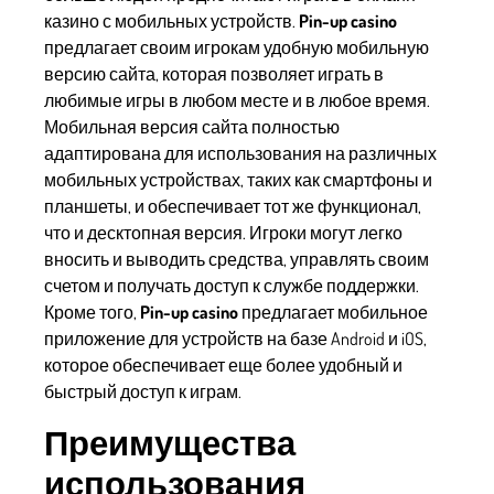
казино с мобильных устройств.
Pin-up casino
предлагает своим игрокам удобную мобильную
версию сайта, которая позволяет играть в
любимые игры в любом месте и в любое время.
Мобильная версия сайта полностью
адаптирована для использования на различных
мобильных устройствах, таких как смартфоны и
планшеты, и обеспечивает тот же функционал,
что и десктопная версия. Игроки могут легко
вносить и выводить средства, управлять своим
счетом и получать доступ к службе поддержки.
Кроме того,
Pin-up casino
предлагает мобильное
приложение для устройств на базе Android и iOS,
которое обеспечивает еще более удобный и
быстрый доступ к играм.
Преимущества
использования