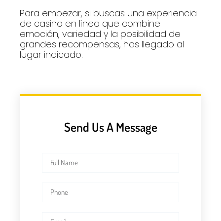
Para empezar, si buscas una experiencia
de casino en línea que combine
emoción, variedad y la posibilidad de
grandes recompensas, has llegado al
lugar indicado.
Send Us A Message