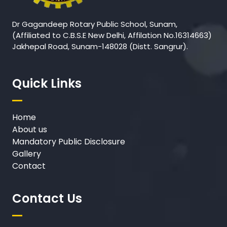
Dr Gagandeep Rotary Public School, Sunam,
(Affiliated to C.B.S.E New Delhi, Affilation No.16314663)
Jakhepal Road, Sunam-148028 (Distt. Sangrur).
Quick Links
Home
About us
Mandatory Public Disclosure
Gallery
Contact
Contact Us