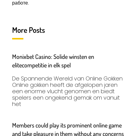
работе.
More Posts
Monixbet Casino: Solide winsten en
elitecompetitie in elk spel
De Spannende Wereld van Online Gokken
Online gokken heeft de afgelopen jaren
een enorme vlucht genomen en biedt
spelers een ongekend gemak om vanuit
het
Members could play its prominent online game
and take pleasure in them without any concerns