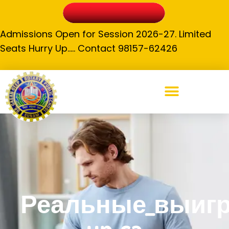
Admissions Open for Session 2026-27. Limited
Seats Hurry Up….. Contact 98157-62426
Реальные_выигр
up_ca