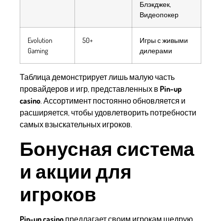
Блэкджек,
Видеопокер
Evolution
50+
Игры с живыми
Gaming
дилерами
Таблица демонстрирует лишь малую часть
провайдеров и игр, представленных в
Pin-up
casino
. Ассортимент постоянно обновляется и
расширяется, чтобы удовлетворить потребности
самых взыскательных игроков.
Бонусная система
и акции для
игроков
Pin-up casino
предлагает своим игрокам щедрую