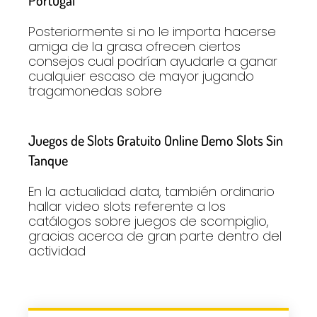
Posteriormente si no le importa hacerse
amiga de la grasa ofrecen ciertos
consejos cual podrían ayudarle a ganar
cualquier escaso de mayor jugando
tragamonedas sobre
Juegos de Slots Gratuito Online Demo Slots Sin
Tanque
En la actualidad data, también ordinario
hallar video slots referente a los
catálogos sobre juegos de scompiglio,
gracias acerca de gran parte dentro del
actividad