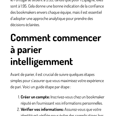
sont à 1.95. Cela donne une bonne indication de la confiance
des bookmakers envers chaque équipe, mais il est essentiel
d’adopter une approche analytique pour prendre des
décisions éclairées.
Comment commencer
à parier
intelligemment
Avant de parier, il est crucial de suivre quelques étapes
simples pour s’assurer que vous maximisez votre expérience
de pari. Voici un guide étape par étape :
Créer un compte:
Inscrivez-vous chez un bookmaker
réputé en fournissant vos informations personnelles.
Vérifier vos informations:
Assurez-vous que votre
identité est vérifiée pour éviter des complications lors