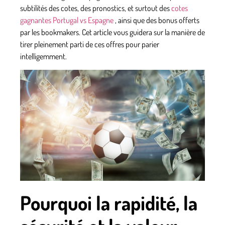
subtilités des cotes, des pronostics, et surtout des
cotes
gagnantes Portugal vs Espagne
, ainsi que des bonus offerts
par les bookmakers. Cet article vous guidera sur la manière de
tirer pleinement parti de ces offres pour parier
intelligemment.
Pourquoi la rapidité, la