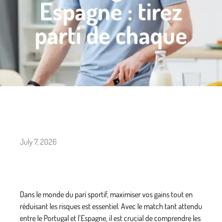
Espagne : tirez
parti de chaque
July 7, 2026
Dans le monde du pari sportif, maximiser vos gains tout en
réduisant les risques est essentiel. Avec le match tant attendu
entre le Portugal et l’Espagne, il est crucial de comprendre les