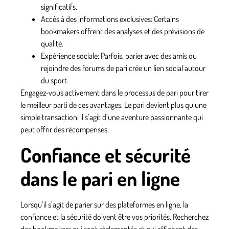
significatifs.
Accès à des informations exclusives: Certains
bookmakers offrent des analyses et des prévisions de
qualité.
Expérience sociale: Parfois, parier avec des amis ou
rejoindre des forums de pari crée un lien social autour
du sport.
Engagez-vous activement dans le processus de pari pour tirer
le meilleur parti de ces avantages. Le pari devient plus qu’une
simple transaction; il s’agit d’une aventure passionnante qui
peut offrir des récompenses.
Confiance et sécurité
dans le pari en ligne
Lorsqu’il s’agit de parier sur des plateformes en ligne, la
confiance et la sécurité doivent être vos priorités. Recherchez
des bookmakers qui sont réglementés et qui affichent des