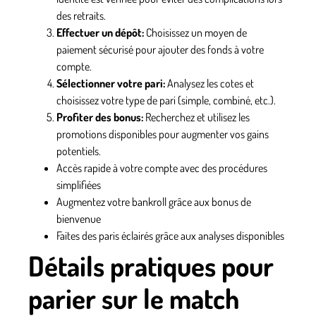
des retraits.
Effectuer un dépôt:
Choisissez un moyen de
paiement sécurisé pour ajouter des fonds à votre
compte.
Sélectionner votre pari:
Analysez les cotes et
choisissez votre type de pari (simple, combiné, etc.).
Profiter des bonus:
Recherchez et utilisez les
promotions disponibles pour augmenter vos gains
potentiels.
Accès rapide à votre compte avec des procédures
simplifiées
Augmentez votre bankroll grâce aux bonus de
bienvenue
Faites des paris éclairés grâce aux analyses disponibles
Détails pratiques pour
parier sur le match