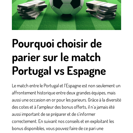
Pourquoi choisir de
parier sur le match
Portugal vs Espagne
Le match entre le Portugal et l’Espagne est non seulement un
affrontement historique entre deux grandes équipes, mais
aussi une occasion en or pour les parieurs. Grâce à la diversité
des cotes et à l’ampleur des bonus offerts, il n’a jamais été
aussi important de se préparer et de s’informer
correctement. En suivant nos conseils et en exploitant les
bonus disponibles, vous pouvez faire de ce pari une