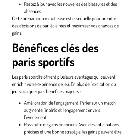
Restez à jour avec les nouvelles des blessures et des
absences
Cette préparation minutieuse est essentielle pour prendre
des décisions de pari éclairées et maximiser vos chances de
gains.
Bénéfices clés des
paris sportifs
Les paris sportifs offrent plusieurs avantages qui peuvent
enrichir votre expérience de jeu. En plus de l’excitation du
jeu, voici quelques bénéfices majeurs :
Amélioration de l’engagement: Parier sur un match
augmente l’intérêt et l’engagement envers
l’événement.
Possibilité de gains financiers: Avec des anticipations
précises et une bonne stratégie, les gains peuvent être