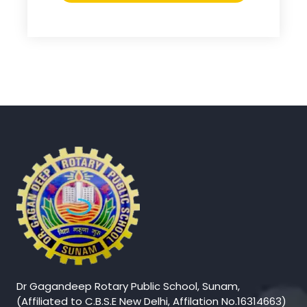
Dr Gagandeep Rotary Public School, Sunam,
(Affiliated to C.B.S.E New Delhi, Affilation No.16314663)