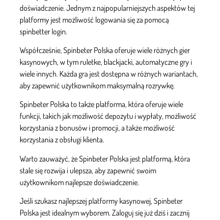
doświadczenie. Jednym z najpopularniejszych aspektów tej
platformy jest możliwość logowania się za pomocą
spinbetter login.
Współcześnie, Spinbeter Polska oferuje wiele różnych gier
kasynowych, w tym ruletke, blackjacki, automatyczne gry i
wiele innych. Każda gra jest dostępna w różnych wariantach,
aby zapewnić użytkownikom maksymalną rozrywkę.
Spinbeter Polska to także platforma, która oferuje wiele
funkcji, takich jak możliwość depozytu i wypłaty, możliwość
korzystania z bonusów i promocji, a także możliwość
korzystania z obsługi klienta.
Warto zauważyć, że Spinbeter Polska jest platformą, która
stale się rozwija i ulepsza, aby zapewnić swoim
użytkownikom najlepsze doświadczenie.
Jeśli szukasz najlepszej platformy kasynowej, Spinbeter
Polska jest idealnym wyborem. Zaloguj się już dziś i zacznij