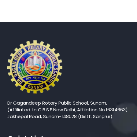
Dr Gagandeep Rotary Public School, Sunam,
(Affiliated to C.B.S.E New Delhi, Affilation No.16314663)
Jakhepal Road, Sunam-148028 (Distt. Sangrur).