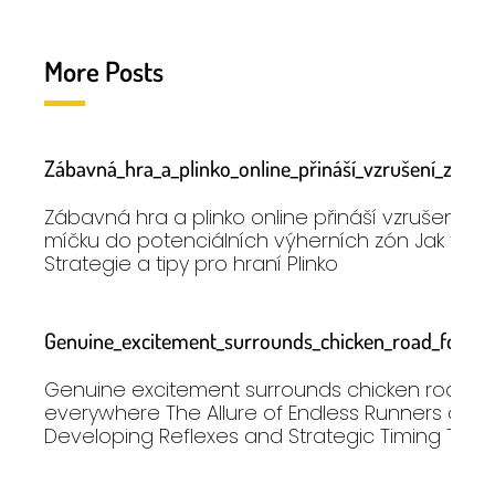
More Posts
Zábavná_hra_a_plinko_online_přináší_vzrušení_z_k
Zábavná hra a plinko online přináší vzrušení 
míčku do potenciálních výherních zón Jak fungu
Strategie a tipy pro hraní Plinko
Genuine_excitement_surrounds_chicken_road_for_a
Genuine excitement surrounds chicken road f
everywhere The Allure of Endless Runners and 
Developing Reflexes and Strategic Timing The