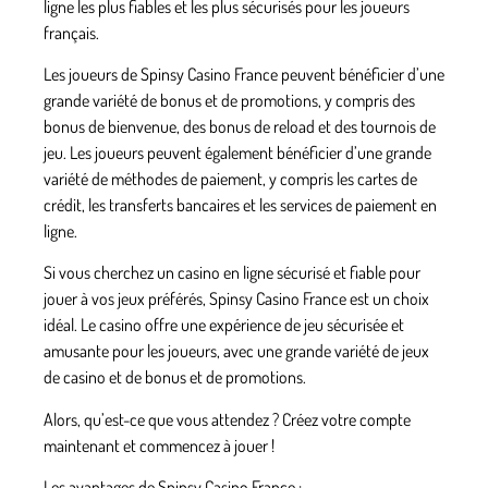
ligne les plus fiables et les plus sécurisés pour les joueurs
français.
Les joueurs de Spinsy Casino France peuvent bénéficier d’une
grande variété de bonus et de promotions, y compris des
bonus de bienvenue, des bonus de reload et des tournois de
jeu. Les joueurs peuvent également bénéficier d’une grande
variété de méthodes de paiement, y compris les cartes de
crédit, les transferts bancaires et les services de paiement en
ligne.
Si vous cherchez un casino en ligne sécurisé et fiable pour
jouer à vos jeux préférés, Spinsy Casino France est un choix
idéal. Le casino offre une expérience de jeu sécurisée et
amusante pour les joueurs, avec une grande variété de jeux
de casino et de bonus et de promotions.
Alors, qu’est-ce que vous attendez ? Créez votre compte
maintenant et commencez à jouer !
Les avantages de Spinsy Casino France :