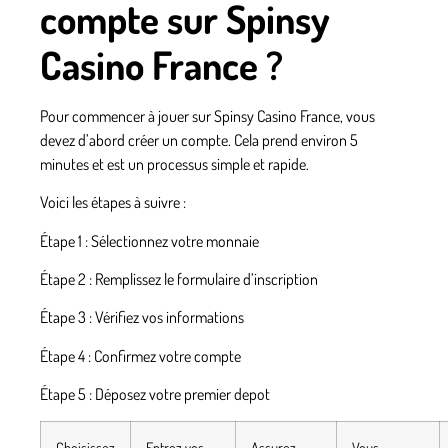
compte sur Spinsy
Casino France ?
Pour commencer à jouer sur Spinsy Casino France, vous
devez d’abord créer un compte. Cela prend environ 5
minutes et est un processus simple et rapide.
Voici les étapes à suivre :
Étape 1 : Sélectionnez votre monnaie
Étape 2 : Remplissez le formulaire d’inscription
Étape 3 : Vérifiez vos informations
Étape 4 : Confirmez votre compte
Étape 5 : Déposez votre premier depot
Choisissez
Entrez vos
Assurez-
Vous