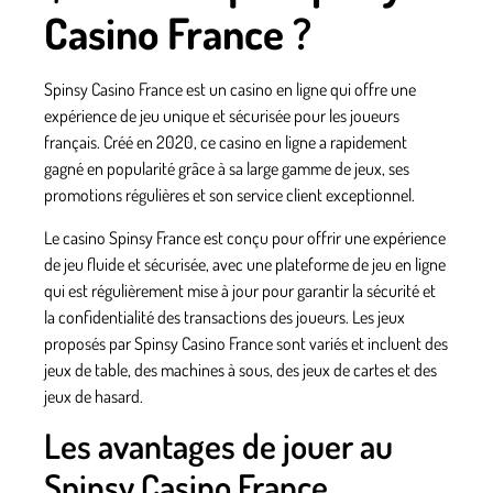
Casino France ?
Spinsy Casino France est un casino en ligne qui offre une
expérience de jeu unique et sécurisée pour les joueurs
français. Créé en 2020, ce casino en ligne a rapidement
gagné en popularité grâce à sa large gamme de jeux, ses
promotions régulières et son service client exceptionnel.
Le casino Spinsy France est conçu pour offrir une expérience
de jeu fluide et sécurisée, avec une plateforme de jeu en ligne
qui est régulièrement mise à jour pour garantir la sécurité et
la confidentialité des transactions des joueurs. Les jeux
proposés par Spinsy Casino France sont variés et incluent des
jeux de table, des machines à sous, des jeux de cartes et des
jeux de hasard.
Les avantages de jouer au
Spinsy Casino France