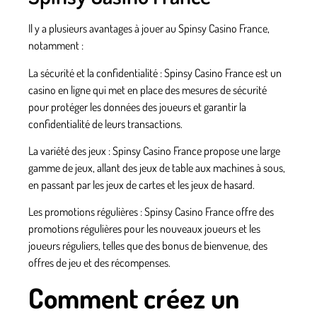
Il y a plusieurs avantages à jouer au Spinsy Casino France,
notamment :
La sécurité et la confidentialité : Spinsy Casino France est un
casino en ligne qui met en place des mesures de sécurité
pour protéger les données des joueurs et garantir la
confidentialité de leurs transactions.
La variété des jeux : Spinsy Casino France propose une large
gamme de jeux, allant des jeux de table aux machines à sous,
en passant par les jeux de cartes et les jeux de hasard.
Les promotions régulières : Spinsy Casino France offre des
promotions régulières pour les nouveaux joueurs et les
joueurs réguliers, telles que des bonus de bienvenue, des
offres de jeu et des récompenses.
Comment créez un