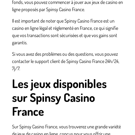
fonds, vous pouvez commencer à jouer aux jeux de casino en
ligne proposés par Spinsy Casino France.
Il est important de noter que Spinsy Casino France est un
casino en ligne légal et réglementé en France, ce qui signifie
que vos transactions sont sécurisées et que vos gains sont
garantis.
Si vous avez des problèmes ou des questions, vous pouvez
contacter le support client de Spinsy Casino France 24h/24,
7j/7.
Les jeux disponibles
sur Spinsy Casino
France
Sur Spinsy Casino France, vous trouverez une grande variété
de jeux de casino en ligne, conçus pour vous offrir une