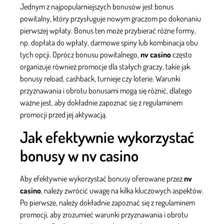
Jednym z najpopularniejszych bonusów jest bonus
powitalny, który przysługuje nowym graczom po dokonaniu
pierwszej wpłaty. Bonus ten może przybierać różne formy,
np. dopłata do wpłaty, darmowe spiny lub kombinacja obu
tych opcji. Oprócz bonusu powitalnego,
nv casino
często
organizuje również promocje dla stałych graczy, takie jak
bonusy reload, cashback, turnieje czy loterie. Warunki
przyznawania i obrotu bonusami mogą się różnić, dlatego
ważne jest, aby dokładnie zapoznać się z regulaminem
promocji przed jej aktywacją.
Jak efektywnie wykorzystać
bonusy w nv casino
Aby efektywnie wykorzystać bonusy oferowane przez
nv
casino
, należy zwrócić uwagę na kilka kluczowych aspektów.
Po pierwsze, należy dokładnie zapoznać się z regulaminem
promocji, aby zrozumieć warunki przyznawania i obrotu