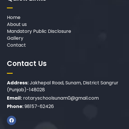
Home
About us
Mandatory Public Disclosure
Gallery
Contact
Contact Us
Address:
Jakhepal Road, Sunam, District Sangrur
(Punjab)-148028
Email:
rotaryschoolsunam0@gmail.com
Phone:
98157-62426