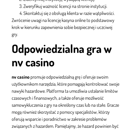
Zweryfikuj ważność licencji na stronie instytucji.
Skontaktuj się z obsługą klienta w razie wątpliwości.
Zwrócenie uwagi na licencję kasyna online to podstawowy
krok w kierunku zapewnienia sobie bezpiecznej i uczciwej
gry.
Odpowiedzialna gra w
nv casino
nv casino
promuje odpowiedzialną grę i oferuje swoim
użytkownikom narzędzia, które pomagają kontrolować swoje
nawyki hazardowe. Platforma ta umożliwia ustalanie limitów
czasowych i finansowych, a także oferuje możliwość
samowykluczenia z gry na określony czas lub na stałe. Gracze
mogą również skorzystać z pomocy specjalistów, którzy
oferują wsparcie i poradnictwo w zakresie problemów
związanych z hazardem. Pamiętajmy, że hazard powinien być