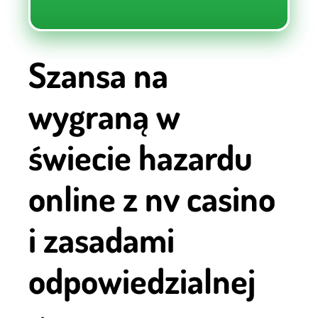
Szansa na
wygraną w
świecie hazardu
online z nv casino
i zasadami
odpowiedzialnej