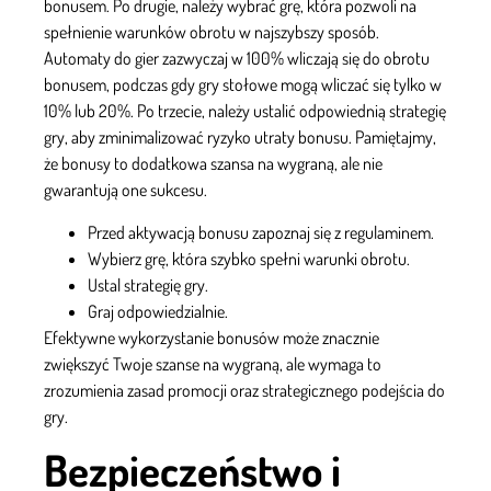
bonusem. Po drugie, należy wybrać grę, która pozwoli na
spełnienie warunków obrotu w najszybszy sposób.
Automaty do gier zazwyczaj w 100% wliczają się do obrotu
bonusem, podczas gdy gry stołowe mogą wliczać się tylko w
10% lub 20%. Po trzecie, należy ustalić odpowiednią strategię
gry, aby zminimalizować ryzyko utraty bonusu. Pamiętajmy,
że bonusy to dodatkowa szansa na wygraną, ale nie
gwarantują one sukcesu.
Przed aktywacją bonusu zapoznaj się z regulaminem.
Wybierz grę, która szybko spełni warunki obrotu.
Ustal strategię gry.
Graj odpowiedzialnie.
Efektywne wykorzystanie bonusów może znacznie
zwiększyć Twoje szanse na wygraną, ale wymaga to
zrozumienia zasad promocji oraz strategicznego podejścia do
gry.
Bezpieczeństwo i