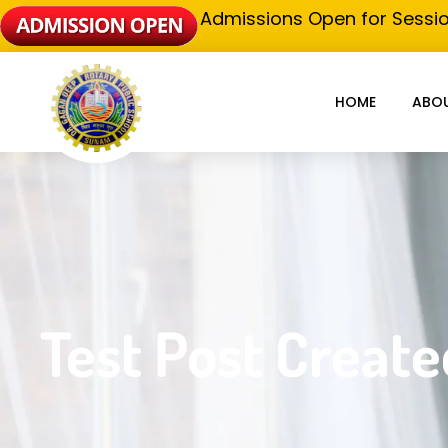
Admissions Open for Sessio
HOME
ABO
Test Post Create