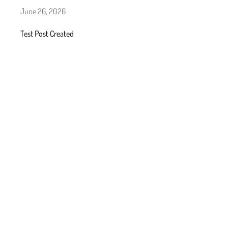
June 26, 2026
Test Post Created