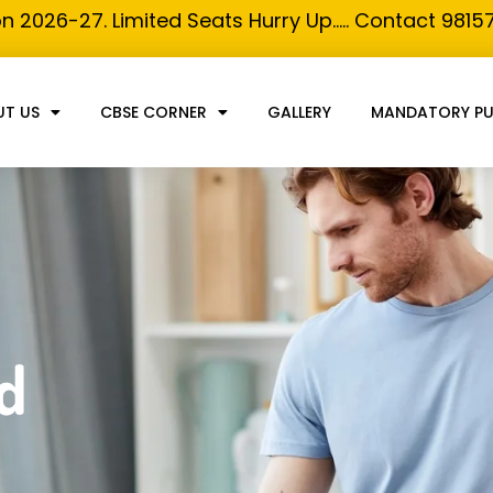
n 2026-27. Limited Seats Hurry Up….. Contact 981
UT US
CBSE CORNER
GALLERY
MANDATORY PU
d