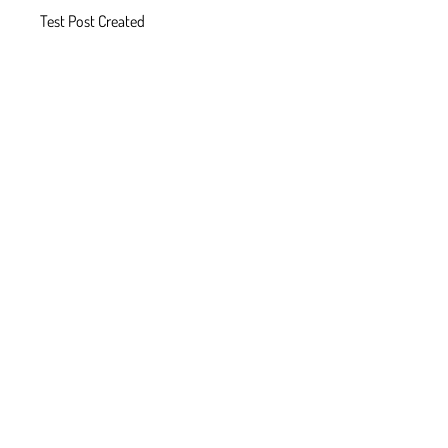
Test Post Created