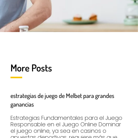
More Posts
estrategias de juego de Melbet para grandes
ganancias
Estrategias Fundamentales para el Juego
Responsable en el Juego Online Dominar
el juego online, ya sea en casinos o
apuestas deportivas, requiere más que