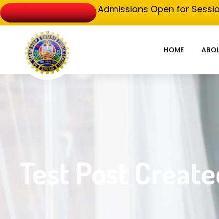
Admissions Open for Sessio
HOME
ABO
Test Post Create