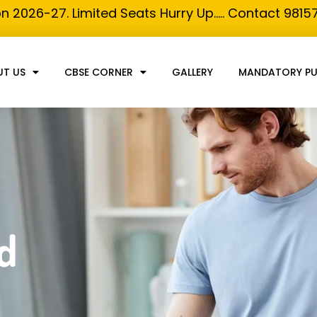
n 2026-27. Limited Seats Hurry Up….. Contact 981
UT US
CBSE CORNER
GALLERY
MANDATORY PU
d